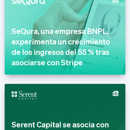
Chipre
English
Croacia
English
Italiano
Dinamarca
SeQura, una empresa BNPL,
English
Emiratos Árabes Unidos
experimenta un crecimiento
English
de los ingresos del 55 % tras
Eslovaquia
English
asociarse con Stripe
Eslovenia
English
Italiano
España
Español
English
Estados Unidos
English
Español
简体中文
Estonia
English
Finlandia
English
Svenska
Francia
Serent Capital se asocia con
Français
English