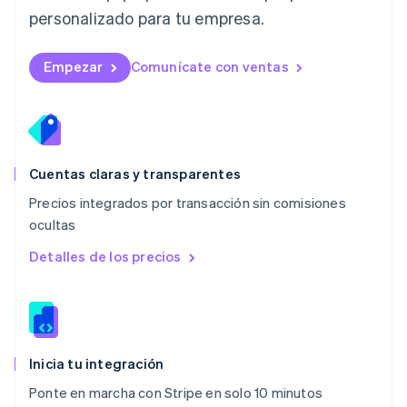
Malasia
personalizado para tu empresa.
English
简体中文
Malta
English
Empezar
Comunícate con ventas
México
Español
English
Noruega
English
Nueva Zelandia
English
Cuentas claras y transparentes
Países Bajos
Precios integrados por transacción sin comisiones
Nederlands
English
ocultas
Polonia
English
Detalles de los precios
Portugal
Português
English
RAE de Hong Kong, China
English
简体中文
Reino Unido
English
Inicia tu integración
República Checa
Ponte en marcha con Stripe en solo 10 minutos
English