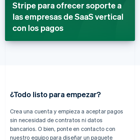
Gibraltar
Stripe para ofrecer soporte a
English
las empresas de SaaS vertical
Grecia
English
con los pagos
Hungría
English
India
English
Irlanda
English
Italia
Italiano
English
Japón
日本語
English
¿Todo listo para empezar?
Letonia
English
Liechtenstein
Crea una cuenta y empieza a aceptar pagos
Deutsch
English
Lituania
sin necesidad de contratos ni datos
English
bancarios. O bien, ponte en contacto con
Luxemburgo
nuestro equipo para diseñar un paquete
Français
Deutsch
English