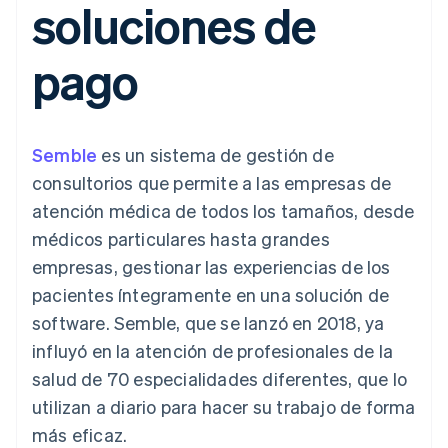
soluciones de
Métodos de
Recognition
Empresa
criptomonedas
de tarjetas
Gestión del dinero
Gestionar
pago
Automatización
Plataformas
suscripciones
Acceso a más
contable
Compras de
Hoja de ruta del
SaaS
Ofrecer cobro por
pago
de 125
Stripe Sigma
criptomoneda
producto
consumo
Terminal
Informes
integrables
Conferencia anual
Emitir tarjetas
Pagos en
personalizados
Sessions
respaldadas por
persona
Data Pipeline
Empleos
monedas estables
Por sector
Authorization
Sincronización
Sala de prensa
Aprovisiona y gestiona
Semble
es un sistema de gestión de
Boost
de datos
Stripe Press
servicios con agentes
Optimizaciones
Empresas de IA
consultorios que permite a las empresas de
de aceptación
Economía de los
atención médica de todos los tamaños, desde
Link
creadores
Proceso de
Juegos
Contacto
médicos particulares hasta grandes
Recursos
Hostelería, viajes y ocio
compra
empresas, gestionar las experiencias de los
acelerado
Financial
Contacta con ventas
Seguros
Integraciones de
Connections
Conviértete en socio
pacientes íntegramente en una solución de
Medios de
aplicaciones
Datos de ctas.
comunicación y
Ejemplos de código
software. Semble, que se lanzó en 2018, ya
financieras
entretenimiento
Blog de
vinculadas
influyó en la atención de profesionales de la
Organizaciones sin
desarrolladores
fines de lucro
Estado de la API
salud de 70 especialidades diferentes, que lo
Servicios
utilizan a diario para hacer su trabajo de forma
Más
profesionales
Product roadmap
Sector público
más eficaz.
Ver lo que viene
Minorista