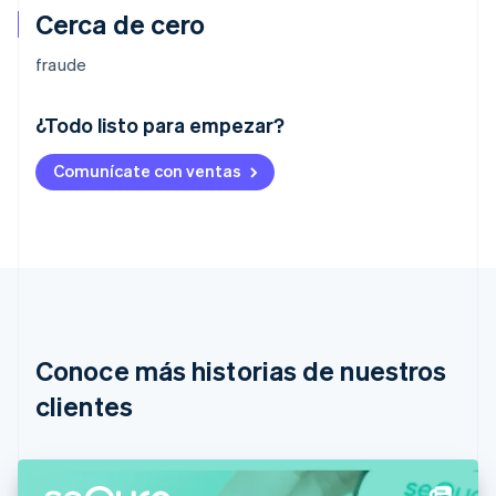
Cerca de cero
fraude
¿Todo listo para empezar?
Alemania
Comunícate con ventas
Deutsch
English
Australia
English
Austria
Deutsch
English
Bélgica
Nederlands
Français
Deutsch
English
Brasil
Português
English
Conoce más historias de nuestros
Bulgaria
English
clientes
Canadá
English
Français
China continental
简体中文
English