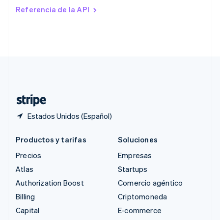
Rumania
Referencia de la API
English
Singapur
English
简体中文
Suecia
Svenska
English
Suiza
Deutsch
Français
Italiano
English
Tailandia
ไทย
English
Estados Unidos (Español)
Productos y tarifas
Soluciones
Precios
Empresas
Atlas
Startups
Authorization Boost
Comercio agéntico
Billing
Criptomoneda
Capital
E-commerce