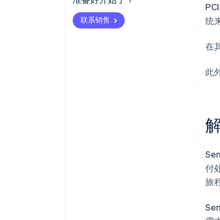
P
联系销售
统
在
此
Se
付
旅
Se