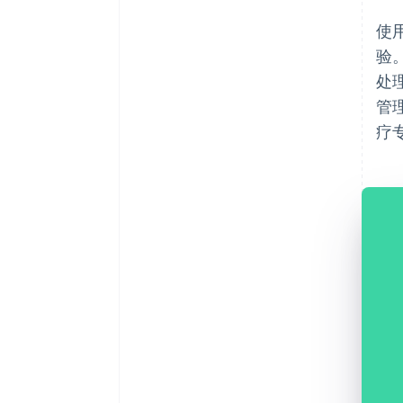
使用
验
处
管
疗