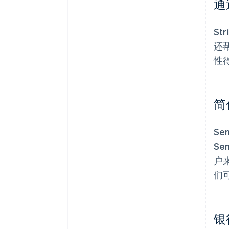
通
St
还帮
性
简
S
S
户
们
银