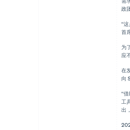
需求
政
“这
首席
为
应
在
向 
“
工
出，
20