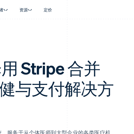
者
资源
定价
景
指南
按行业
公司
资金管理
平台和交易市
商务
持
接受线上付款
AI 企业
产品路线图
Treasury
Connect
币
持方案
实施预置结账流程
创作者经济
Sessions 年度大会
企业财务
平台支付
务
务
构建平台或交易市场
游戏
招聘
Global Payouts
Capital 平台
金融
管理订阅
酒店、旅游与休闲
资讯中心
用 Stripe 合并
向第三方打款
客户融资
动化
提供按用量计费
保险
Stripe Press
Capital
Treasury 平
企业
发行稳定币支持的支付卡
媒体与娱乐
企业融资
嵌入式金融服
支付
通过智能体配置和管理服务
非营利组织
Crypto
Issuing
疗保健与支付解决方
场
专业服务
钱包、稳定币发行和发卡基础设
实体卡和虚拟
理
公共部门
施
零售
化
Crypto Onramp
on
可嵌入的加密货币购买
统，服务于从个体医师到大型企业的各类医疗机