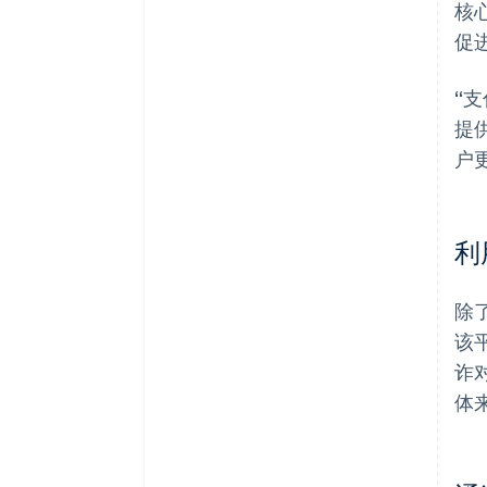
核
促进
“
提
户
利
除了
该
诈
体