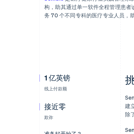
加速结账
构，助其通过单一软件全程管理患者诊疗流
Financial Connections
务 70 个不同专科的医疗专业人员
关联金融账户数据
1 亿英镑
线上付款额
S
接近零
建
除
欺诈
S
准备好开始了？