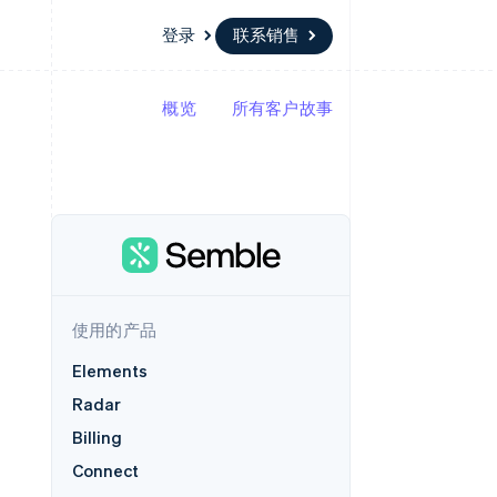
登录
联系销售
概览
所有客户故事
资源
生态系统
联系
场
更多
应用集成
合作伙伴
联系销售
Product roadmap
代码示例
Stripe App Marketplace
成为合作伙伴
了解未来规划
开发者博客
版
API 状态
Radar
欺诈防范
台版
务
Atlas
初创企业注册
卡
使用的产品
Climate
碳移除
Elements
Identity
Radar
在线身份验证
Billing
Connect