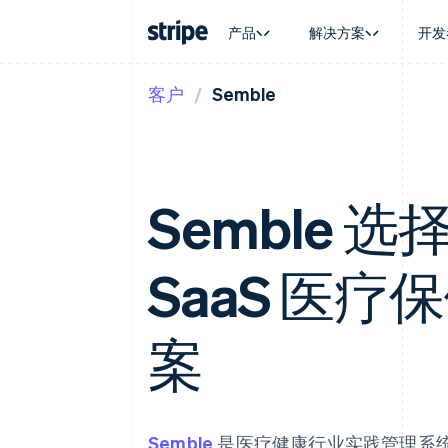
产品
解决方案
开发
客户
Semble
按企业阶段
文档
学习
按应用场
支持
支付
营收
大型企业
Stripe 文档
博客
智能体
获取支
Payments
Billing
初创企业
API 参考文档
客户案例
加密货
托管支
在线支付
经常性收入
库与 SDK
指南
电子商
专业服
Managed Payments
Metronome
Stripe Apps
嵌入式
Semble 选择
备案商家解决方案
按用量计费
财务自
Payment links
Subscriptions
全球化
无代码支付
订阅管理
应用内
Checkout
Invoicing
SaaS 医
交易市
预构建支付界面
一次性或定期账单
资金管
Elements
Tax
平台
灵活的 UI 组件
销售税和增值税自动
SaaS
支付方式
案
Revenue Recogniti
支持 125 种以上
会计自动化
Terminal
Stripe Sigma
线下支付
自定义报告
Authorization Boost
Data Pipeline
支付成功率优化
数据同步
Semble
是医疗健康行业实践管理系
Link