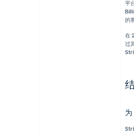
平
B
的
在 
过
St
为
St