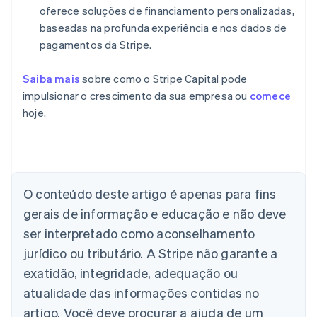
oferece soluções de financiamento personalizadas,
baseadas na profunda experiência e nos dados de
pagamentos da Stripe.
Saiba mais
sobre como o Stripe Capital pode
impulsionar o crescimento da sua empresa ou
comece
hoje.
O conteúdo deste artigo é apenas para fins
Alemanha
gerais de informação e educação e não deve
Deutsch
English
Austrália
ser interpretado como aconselhamento
English
jurídico ou tributário. A Stripe não garante a
Áustria
Deutsch
English
exatidão, integridade, adequação ou
Bélgica
atualidade das informações contidas no
Nederlands
Français
Deutsch
English
Brasil
artigo. Você deve procurar a ajuda de um