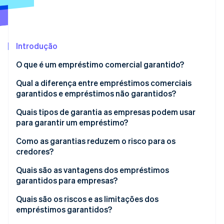
Ecossistema
Introdução
Stripe Sessions 2026
Parceiros
Stripe App Marketplace
Veja como a Stripe está construindo a infraestrutura econô
O que é um empréstimo comercial garantido?
Assista agora
Qual a diferença entre empréstimos comerciais
garantidos e empréstimos não garantidos?
Risco e recuperação
Quais tipos de garantia as empresas podem usar
para garantir um empréstimo?
Critérios de aprovação
Imóveis
Como as garantias reduzem o risco para os
Valores de empréstimo
credores?
Equipamentos e máquinas
Tarifas e termos
Quais são as vantagens dos empréstimos
Inventário
garantidos para empresas?
Velocidade e processo
Contas a receber
Menor custo dos empréstimos
Quais são os riscos e as limitações dos
empréstimos garantidos?
Caixa e investimentos
Acesso a mais capital