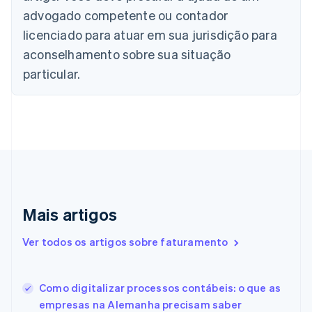
Português
English
advogado competente ou contador
Bulgária
licenciado para atuar em sua jurisdição para
English
Canadá
aconselhamento sobre sua situação
English
Français
particular.
China continental
简体中文
English
Chipre
English
Croácia
English
Italiano
Dinamarca
English
Emirados Árabes Unidos
English
Mais artigos
Eslováquia
English
Ver todos os artigos sobre faturamento
Eslovênia
English
Italiano
Espanha
Como digitalizar processos contábeis: o que as
Español
English
empresas na Alemanha precisam saber
Estados Unidos