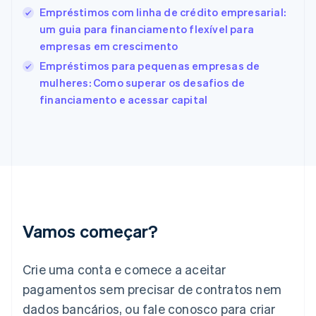
English
Español
简体中文
Empréstimos com linha de crédito empresarial:
Estônia
um guia para financiamento flexível para
English
empresas em crescimento
Finlândia
Empréstimos para pequenas empresas de
English
Svenska
França
mulheres: Como superar os desafios de
Français
English
financiamento e acessar capital
Gibraltar
English
Grécia
English
Hungria
English
Índia
English
Irlanda
Vamos começar?
English
Itália
Crie uma conta e comece a aceitar
Italiano
English
Japão
pagamentos sem precisar de contratos nem
日本語
English
dados bancários, ou fale conosco para criar
Letônia