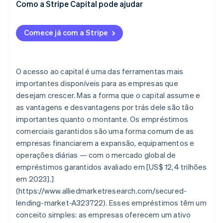
Como a Stripe Capital pode ajudar
Veículos
Aprovação mais fácil
Patrimônio pessoal
Prazos de pagamento mais longos
Comece já com a Stripe
Utilizando os ativos existentes
O acesso ao capital é uma das ferramentas mais
importantes disponíveis para as empresas que
desejam crescer. Mas a forma que o capital assume e
as vantagens e desvantagens por trás dele são tão
importantes quanto o montante. Os empréstimos
comerciais garantidos são uma forma comum de as
empresas financiarem a expansão, equipamentos e
operações diárias — com o mercado global de
empréstimos garantidos avaliado em [US$ 12,4 trilhões
em 2023].]
(https://www.alliedmarketresearch.com/secured-
lending-market-A323722). Esses empréstimos têm um
conceito simples: as empresas oferecem um ativo