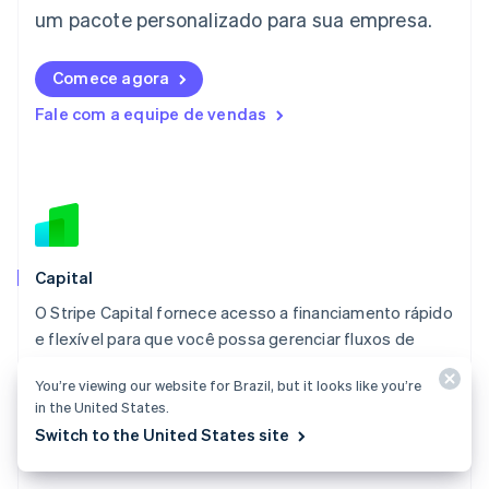
English
um pacote personalizado para sua empresa.
Liechtenstein
Deutsch
English
Comece agora
Lituânia
English
Fale com a equipe de vendas
Luxemburgo
Français
Deutsch
English
Malásia
English
简体中文
Malta
English
México
Español
English
Capital
Noruega
O Stripe Capital fornece acesso a financiamento rápido
English
e flexível para que você possa gerenciar fluxos de
Nova Zelândia
English
caixa e investir no crescimento.
Países Baixos
You’re viewing our website for Brazil, but it looks like you’re
Conheça o Capital
Nederlands
English
in the United States.
Switch to the United States site
Polônia
English
Portugal