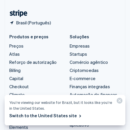
Tailândia
ไทย
English
Brasil (Português)
Produtos e preços
Soluções
Preços
Empresas
Atlas
Startups
Reforço de autorização
Comércio agêntico
Billing
Criptomoedas
Capital
E-commerce
Checkout
Finanças integradas
Climate
Automação de finanças
Connect
Empresas do mundo
You’re viewing our website for Brazil, but it looks like you’re
in the United States.
todo
Criptomoedas
Switch to the United States site
Pagamentos no
Data Pipeline
aplicativo
Elements