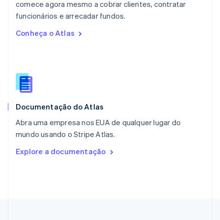
comece agora mesmo a cobrar clientes, contratar
Nova Zelândia
English
funcionários e arrecadar fundos.
Países Baixos
Conheça o Atlas
Nederlands
English
Polônia
English
Portugal
Português
English
RAE de Hong Kong, China
English
简体中文
Documentação do Atlas
Reino Unido
English
Abra uma empresa nos EUA de qualquer lugar do
República Tcheca
mundo usando o Stripe Atlas.
English
Romênia
Explore a documentação
English
Singapura
English
简体中文
Suécia
Svenska
English
Suíça
Deutsch
Français
Italiano
English