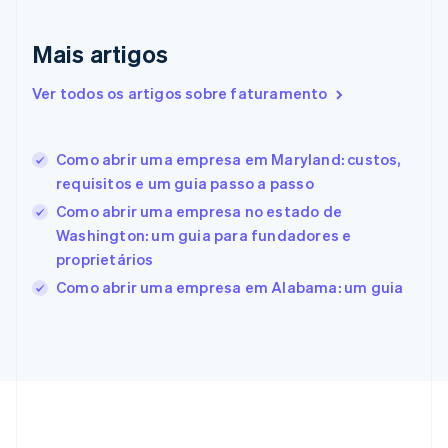
Eslováquia
English
Mais artigos
Eslovênia
English
Italiano
Ver todos os artigos sobre faturamento
Espanha
Español
English
Estados Unidos
Como abrir uma empresa em Maryland: custos,
English
Español
简体中文
Estônia
requisitos e um guia passo a passo
English
Como abrir uma empresa no estado de
Finlândia
Washington: um guia para fundadores e
English
Svenska
França
proprietários
Français
English
Como abrir uma empresa em Alabama: um guia
Gibraltar
English
Grécia
English
Hungria
English
Índia
English