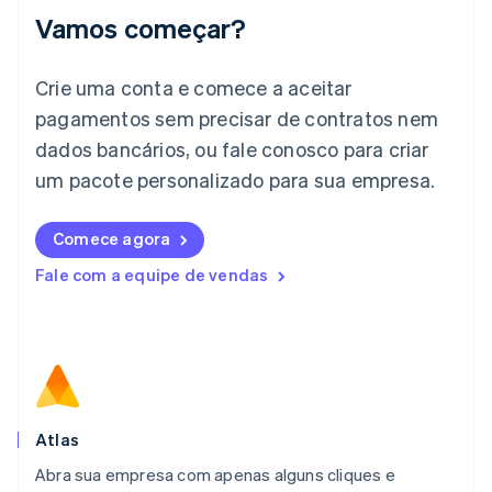
Irlanda
Vamos começar?
English
Itália
Crie uma conta e comece a aceitar
Italiano
English
Japão
pagamentos sem precisar de contratos nem
日本語
English
dados bancários, ou fale conosco para criar
Letônia
English
um pacote personalizado para sua empresa.
Liechtenstein
Deutsch
English
Comece agora
Lituânia
English
Fale com a equipe de vendas
Luxemburgo
Français
Deutsch
English
Malásia
English
简体中文
Malta
English
México
Español
English
Atlas
Noruega
Abra sua empresa com apenas alguns cliques e
English