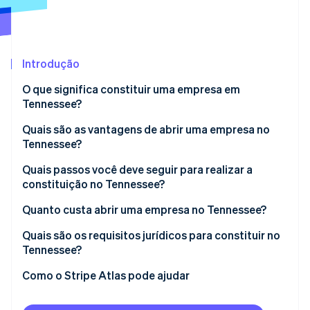
Ecossistema
Introdução
Stripe Sessions 2026
Parceiros
Stripe App Marketplace
Veja como a Stripe está construindo a infraestrutura econô
O que significa constituir uma empresa em
Assista agora
Tennessee?
Quais são as vantagens de abrir uma empresa no
Tennessee?
Quais passos você deve seguir para realizar a
constituição no Tennessee?
1. Escolha um nome que atenda aos requisitos do
Quanto custa abrir uma empresa no Tennessee?
Tennessee
Quais são os requisitos jurídicos para constituir no
2. Indique um agente registrado
Tennessee?
3. Preencha e registre a carta
Como o Stripe Atlas pode ajudar
4. Realize sua primeira reunião de conselho
Como se inscrever no Atlas