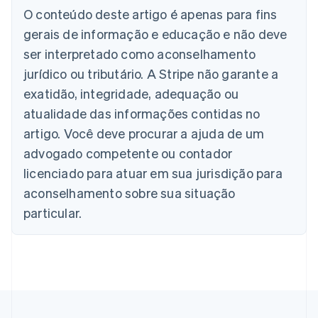
Austrália
O conteúdo deste artigo é apenas para fins
English
gerais de informação e educação e não deve
Áustria
ser interpretado como aconselhamento
Deutsch
English
Bélgica
jurídico ou tributário. A Stripe não garante a
Nederlands
Français
Deutsch
English
exatidão, integridade, adequação ou
Brasil
atualidade das informações contidas no
Português
English
Bulgária
artigo. Você deve procurar a ajuda de um
English
advogado competente ou contador
Canadá
English
Français
licenciado para atuar em sua jurisdição para
China continental
aconselhamento sobre sua situação
简体中文
English
Chipre
particular.
English
Croácia
English
Italiano
Dinamarca
English
Emirados Árabes Unidos
English