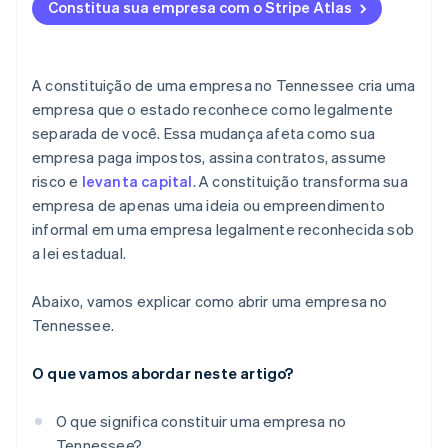
Constitua sua empresa com o Stripe Atlas
5. Registre-se para obter contas fiscais estaduais
Aceite pagamentos e opere financeiramente antes
da chegada do EIN
6. Verifique os requisitos de licenciamento locais
Compra de ações de fundador sem dinheiro em
A constituição de uma empresa no Tennessee cria uma
espécie
empresa que o estado reconhece como legalmente
separada de você. Essa mudança afeta como sua
Declaração automática da eleição fiscal 83(b)
empresa paga impostos, assina contratos, assume
Documentos legais empresariais de padrão
risco e
levanta capital
. A constituição transforma sua
internacional
empresa de apenas uma ideia ou empreendimento
informal em uma empresa legalmente reconhecida sob
Um ano gratuito de Stripe Payments, além de 50 mil
a lei estadual.
dólares em créditos e descontos de parceiros
Abaixo, vamos explicar como abrir uma empresa no
Tennessee.
O que vamos abordar neste artigo?
O que significa constituir uma empresa no
Tennessee?