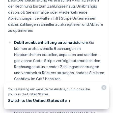
Debitorenbuchhaltung vereinfachen – vom Erstellen
der Rechnung bis zum Zahlungseinzug. Unabhängig
davon, ob Sie einmalige oder wiederkehrende
Abrechnungen verwalten, hilft Stripe Unternehmen
dabei, Zahlungen schneller zu akzeptieren und Abläufe
zu optimieren:
Debitorenbuchhaltung automatisieren:
Sie
können professionelle Rechnungen im
Handumdrehen erstellen, anpassen und senden –
ganz ohne Code. Stripe verfolgt automatisch den
Rechnungsstatus, sendet Zahlungserinnerungen
und verarbeitet Rückerstattungen, sodass Sie Ihren
Cashflow im Griff behalten.
Cashflow beschleunigen:
Verringern Sie die
You’re viewing our website for Austria, but it looks like
you’re in the United States.
Forderungslaufzeit (Days Sales Outstanding, DSO)
Switch to the United States site
und akzeptieren Sie Zahlungen schneller mit
integrierten globalen Zahlungen, automatischen