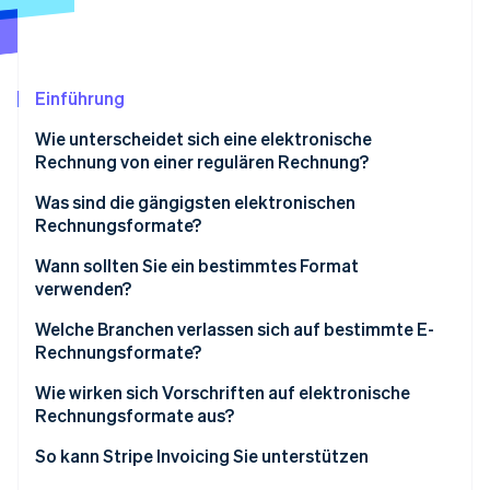
Betrugsprävention
Ecosystem
Atlas
Start-up-Gründung
Partner
Stripe App-Marktplatz
Climate
Einführung
CO₂-Entnahme
Wie unterscheidet sich eine elektronische
Identity
Rechnung von einer regulären Rechnung?
Online-Identitätsprüfung
Was sind die gängigsten elektronischen
Rechnungsformate?
Extensible Markup Language (XML)
Wann sollten Sie ein bestimmtes Format
verwenden?
Stripe-Sessions 2026
Universal Business Language (UBL)
Erfahren Sie, wie Stripe Lösungen für die Wirts
XML
Welche Branchen verlassen sich auf bestimmte E-
Jetzt ansehen
Electronic Data Interchange for Administration,
Rechnungsformate?
Commerce and Transport (EDIFACT)
UBL
Einzelhandel und Konsumgüter
Wie wirken sich Vorschriften auf elektronische
PDF mit eingebetteten Daten
EDIFAKT
Rechnungsformate aus?
Verarbeitendes Gewerbe
Pan-European Public Procurement Online (PEPPOL)
PDFs mit eingebetteten Daten
Sie legen die Regeln für die Nutzung fest
So kann Stripe Invoicing Sie unterstützen
BIS Billing
Logistik und Transport