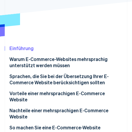
Betrugsprävention
Ecosystem
Atlas
Start-up-Gründung
Partner
Stripe App-Marktplatz
Climate
CO₂-Entnahme
Identity
Online-Identitätsprüfung
Einführung
Warum E-Commerce-Websites mehrsprachig
unterstützt werden müssen
Marktskalierung für grenzüberschreitenden E-
Sprachen, die Sie bei der Übersetzung Ihrer E-
Stripe-Sessions 2026
Commerce erweitern
Commerce Website berücksichtigen sollten
Erfahren Sie, wie Stripe Lösungen für die Wirts
Jetzt ansehen
Anstieg des Inbound-Tourismus
Englisch
Vorteile einer mehrsprachigen E-Commerce
Website
Chinesisch (vereinfacht und traditionell)
Erweiterte Vertriebskanäle führen zu höherem
Nachteile einer mehrsprachigen E-Commerce
Koreanisch
Umsatz
Website
Vertrauens- und Gunststeigerung
Übersetzungsqualitätskontrolle und
So machen Sie eine E-Commerce-Website