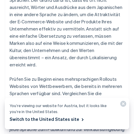
Sprachen. Der Grund dafür ist, dass es oft nicht
ausreicht, Wörter und Ausdrücke aus dem Japanischen
in eine andere Sprache zu ändern, um die Attraktivität
der E-Commerce-Website und der Produkte Ihres
Unternehmen effektiv zu vermitteln. Anstatt sich auf
eine einfache Übersetzung zu verlassen, müssen
Marken also auf eine Weise kommunizieren, die mit der
Kultur, den Unternehmen und den Werten
übereinstimmt – ein Ansatz, der durch Lokalisierung
erreicht wird.
Prüfen Sie zu Beginn eines mehrsprachigen Rollouts
Websites von Wettbewerbern, die bereits in mehreren
Sprachen verfügbar sind. Vergleichen Sie die
Präsentation von Inhalten auf japanischen und nicht-
You’re viewing our website for Austria, but it looks like
japanischen Seiten. Dazu zählen auch die dort
you’re in the United States.
verwendeten Formulierungen und Ausdrücke. Auf diese
Switch to the United States site
Weise können Sie Ihre Seiten so gestalten, dass sie für
jede Sprache zum Publikum und zur Verkaufsumgebung