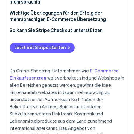
Aktualisierungskosten
mehrsprachig
Differenzierung von Wettbewerbern
Mehrsprachiger Kundensupport
Feste Übersetzer/innen einstellen
Wichtige Überlegungen für den Erfolg der
mehrsprachigen E-Commerce Übersetzung
Gesetze, Kulturen und Unternehmenspraktiken
Auslagern an einen externen Übersetzungsdienst
anderer Länder
Lokalisierung
So kann Sie Stripe Checkout unterstützen
Übersetzungstools verwenden
Beschränken Sie die zu übersetzenden
Eine E-Commerce Plattform mit eigenen
Informationen
Jetzt mit Stripe starten
Übersetzungsfunktionen nutzen
Da Online-Shopping-Unternehmen wie
E-Commerce
Einkaufszentren
weit verbreitet sind und Webshops in
allen Bereichen genutzt werden, gewinnt die Idee,
Einzelhandelswebsites in Japan mehrsprachig zu
unterstützen, an Aufmerksamkeit. Neben der
Beliebtheit von Animes, Spielen und anderen
Subkulturen werden Elektronik, Kosmetik und
Lebensmittelprodukte aus dem Land zunehmend
international anerkannt. Das Angebot von