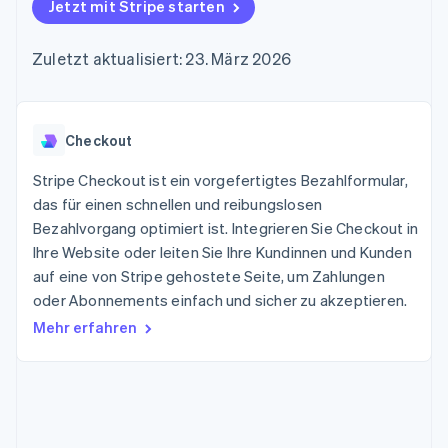
Data Pipeline
Jetzt mit Stripe starten
Geldmanagement
Marktplatz auf
Zugriff auf mehr als
Datensynchronisierung
Produkt-Roadmap
Plattformen
Grundlagen der
125
Stripe Sessions
SaaS
Abonnementverwaltung
Zuletzt aktualisiert: 23. März 2026
Terminal
Karriere
Zahlungen vor Ort
Newsroom
So setzen Sie
Authorization
Stripe Press
nutzungsbasierte
Boost
Abrechnung um
Nach Branche
Optimierung der
Checkout
Stablecoin-gestützte
Autorisierungsraten
Karten ausgeben: So
Link
KI-Unternehmen
Kontakt
geht´s
Stripe Checkout ist ein vorgefertigtes Bezahlformular,
Beschleunigter
Creator Economy
Bereitstellung und
das für einen schnellen und reibungslosen
Bezahlvorgang
Gaming
Verwaltung von
Sales-Team
Bezahlvorgang optimiert ist. Integrieren Sie Checkout in
Financial
Bewirtung, Reisen und
Diensten mit Agenten
kontaktieren
Connections
Freizeit
Ihre Website oder leiten Sie Ihre Kundinnen und Kunden
Partner werden
Verbundene
Versicherungen
auf eine von Stripe gehostete Seite, um Zahlungen
Medien und
Finanzdaten
oder Abonnements einfach und sicher zu akzeptieren.
Unterhaltung
Ressourcen
Gemeinnützige
Mehr erfahren
Organisationen
Fachdienstleistungen
App-Integrationen
Mehr
Öffentlicher Sektor
Code-Beispiele
Product roadmap
Einzelhandel
Entwickler-Blog
Ausblick
API-Status
Radar