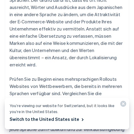
Sprachen. Der Grund dafür ist, dass es oft nicht
ausreicht, Wörter und Ausdrücke aus dem Japanischen
in eine andere Sprache zu ändern, um die Attraktivität
der E-Commerce-Website und der Produkte Ihres
Unternehmen effektiv zu vermitteln. Anstatt sich auf
eine einfache Übersetzung zu verlassen, müssen
Marken also auf eine Weise kommunizieren, die mit der
Kultur, den Unternehmen und den Werten
übereinstimmt – ein Ansatz, der durch Lokalisierung
erreicht wird.
Prüfen Sie zu Beginn eines mehrsprachigen Rollouts
Websites von Wettbewerbern, die bereits in mehreren
Sprachen verfügbar sind. Vergleichen Sie die
Präsentation von Inhalten auf japanischen und nicht-
You’re viewing our website for Switzerland, but it looks like
japanischen Seiten. Dazu zählen auch die dort
you’re in the United States.
verwendeten Formulierungen und Ausdrücke. Auf diese
Switch to the United States site
Weise können Sie Ihre Seiten so gestalten, dass sie für
jede Sprache zum Publikum und zur Verkaufsumgebung