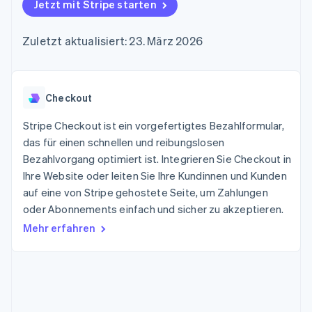
Data Pipeline
Jetzt mit Stripe starten
Geldmanagement
Marktplatz auf
Zugriff auf mehr als
Datensynchronisierung
Produkt-Roadmap
Plattformen
Grundlagen der
125
Stripe Sessions
SaaS
Abonnementverwaltung
Zuletzt aktualisiert: 23. März 2026
Terminal
Karriere
Zahlungen vor Ort
Newsroom
So setzen Sie
Authorization
Stripe Press
nutzungsbasierte
Boost
Abrechnung um
Nach Branche
Optimierung der
Checkout
Stablecoin-gestützte
Autorisierungsraten
Karten ausgeben: So
Link
KI-Unternehmen
Kontakt
geht´s
Stripe Checkout ist ein vorgefertigtes Bezahlformular,
Beschleunigter
Creator Economy
Bereitstellung und
das für einen schnellen und reibungslosen
Bezahlvorgang
Gaming
Verwaltung von
Sales-Team
Bezahlvorgang optimiert ist. Integrieren Sie Checkout in
Financial
Bewirtung, Reisen und
Diensten mit Agenten
kontaktieren
Connections
Freizeit
Ihre Website oder leiten Sie Ihre Kundinnen und Kunden
Partner werden
Verbundene
Versicherungen
auf eine von Stripe gehostete Seite, um Zahlungen
Medien und
Finanzdaten
oder Abonnements einfach und sicher zu akzeptieren.
Unterhaltung
Ressourcen
Gemeinnützige
Mehr erfahren
Organisationen
Fachdienstleistungen
App-Integrationen
Mehr
Öffentlicher Sektor
Code-Beispiele
Product roadmap
Einzelhandel
Entwickler-Blog
Ausblick
API-Status
Radar