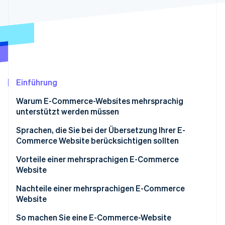
Betrugsprävention
Ecosystem
Atlas
Start-up-Gründung
Partner
Stripe App-Marktplatz
Climate
CO₂-Entnahme
Identity
Online-Identitätsprüfung
Einführung
Warum E-Commerce-Websites mehrsprachig
unterstützt werden müssen
Marktskalierung für grenzüberschreitenden E-
Sprachen, die Sie bei der Übersetzung Ihrer E-
Stripe-Sessions 2026
Commerce erweitern
Commerce Website berücksichtigen sollten
Erfahren Sie, wie Stripe Lösungen für die Wirtschaft
Jetzt ansehen
Anstieg des Inbound-Tourismus
Englisch
Vorteile einer mehrsprachigen E-Commerce
Website
Chinesisch (vereinfacht und traditionell)
Erweiterte Vertriebskanäle führen zu höherem
Nachteile einer mehrsprachigen E-Commerce
Koreanisch
Umsatz
Website
Vertrauens- und Gunststeigerung
Übersetzungsqualitätskontrolle und
So machen Sie eine E-Commerce-Website