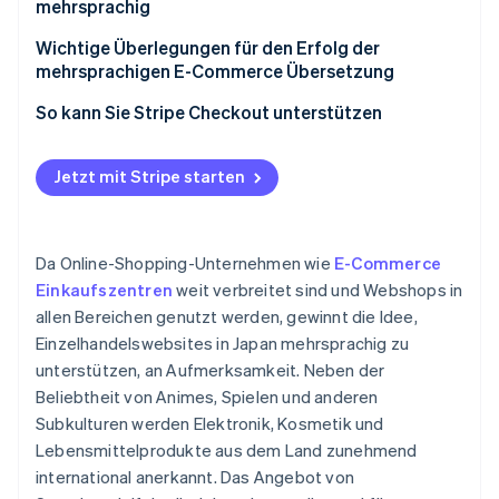
Aktualisierungskosten
mehrsprachig
Differenzierung von Wettbewerbern
Mehrsprachiger Kundensupport
Feste Übersetzer/innen einstellen
Wichtige Überlegungen für den Erfolg der
mehrsprachigen E-Commerce Übersetzung
Gesetze, Kulturen und Unternehmenspraktiken
Auslagern an einen externen Übersetzungsdienst
anderer Länder
Lokalisierung
So kann Sie Stripe Checkout unterstützen
Übersetzungstools verwenden
Beschränken Sie die zu übersetzenden
Eine E-Commerce Plattform mit eigenen
Informationen
Jetzt mit Stripe starten
Übersetzungsfunktionen nutzen
Da Online-Shopping-Unternehmen wie
E-Commerce
Einkaufszentren
weit verbreitet sind und Webshops in
allen Bereichen genutzt werden, gewinnt die Idee,
Einzelhandelswebsites in Japan mehrsprachig zu
unterstützen, an Aufmerksamkeit. Neben der
Beliebtheit von Animes, Spielen und anderen
Subkulturen werden Elektronik, Kosmetik und
Lebensmittelprodukte aus dem Land zunehmend
international anerkannt. Das Angebot von