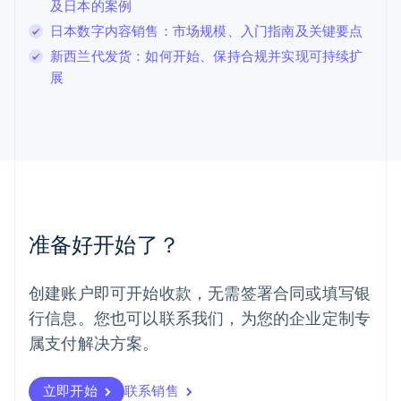
及日本的案例
列支敦士登
Deutsch
English
日本数字内容销售：市场规模、入门指南及关键要点
卢森堡
新西兰代发货：如何开始、保持合规并实现可持续扩
Français
Deutsch
English
展
罗马尼亚
English
马尔他
English
马来西亚
English
简体中文
美国
English
Español
简体中文
墨西哥
准备好开始了？
Español
English
挪威
English
创建账户即可开始收款，无需签署合同或填写银
葡萄牙
行信息。您也可以联系我们，为您的企业定制专
Português
English
日本
属支付解决方案。
日本語
English
瑞典
立即开始
联系销售
Svenska
English