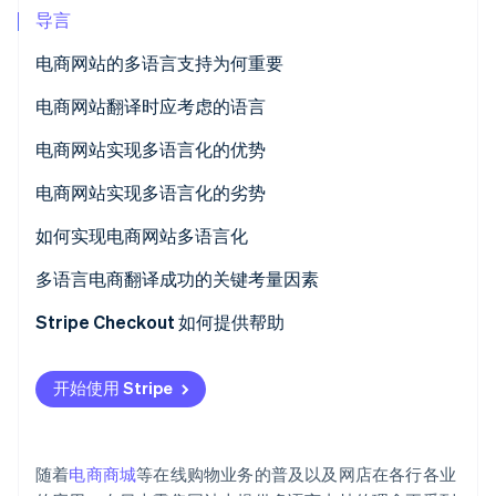
导言
电商网站的多语言支持为何重要
Stripe Sessions 2026
扩大跨境电商的市场规模
电商网站翻译时应考虑的语言
了解 Stripe 如何为 AI 构建经济基础设施。
立即观看
入境旅游增长
英语
电商网站实现多语言化的优势
中文（简体和繁体）
扩展销售渠道带来更高的收入
电商网站实现多语言化的劣势
韩语
信任和好感度的提升
翻译质量控制与更新成本
如何实现电商网站多语言化
与竞争对手形成差异化
多语言客户支持
聘用专职翻译人员
多语言电商翻译成功的关键考量因素
其他国家/地区的法律、文化及商业惯例
委托外部翻译服务商
本地化
Stripe Checkout 如何提供帮助
使用翻译工具
限定翻译内容的范围
开始使用 Stripe
使用自带翻译功能的电商平台
随着
电商商城
等在线购物业务的普及以及网店在各行各业