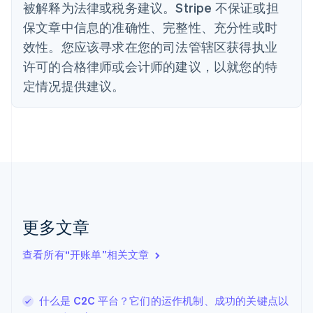
被解释为法律或税务建议。Stripe 不保证或担
波兰
English
保文章中信息的准确性、完整性、充分性或时
丹麦
效性。您应该寻求在您的司法管辖区获得执业
English
德国
许可的合格律师或会计师的建议，以就您的特
Deutsch
English
定情况提供建议。
法国
Français
English
芬兰
English
Svenska
荷兰
Nederlands
English
加拿大
English
Français
捷克
更多文章
English
克罗地亚
English
Italiano
查看所有“开账单”相关文章
拉脱维亚
English
立陶宛
什么是 C2C 平台？它们的运作机制、成功的关键点以
English