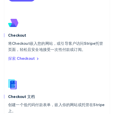
瑞士
Deutsch
Français
Italiano
English
塞浦路斯
English
斯洛伐克
English
斯洛文尼亚
Checkout
English
Italiano
将Checkout嵌入您的网站，或引导客户访问Stripe托管
泰国
ไทย
English
页面，轻松且安全地接受一次性付款或订阅。
希腊
探索 Checkout
English
西班牙
Español
English
新加坡
English
简体中文
新西兰
English
Checkout 文档
匈牙利
English
创建一个低代码付款表单，嵌入你的网站或托管在Stripe
意大利
上。
Italiano
English