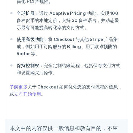
简化 PCI 合规性。
全球扩展：
通过 Adaptive Pricing 功能，实现 100
多种货币的本地定价，支持 30 多种语言，并动态显
示最有可能提高转化率的支付方式。
使用高级功能：
将 Checkout 与其他 Stripe 产品集
阿联酋
成，例如用于订阅服务的 Billing、用于欺诈预防的
English
爱尔兰
Radar 等。
English
爱沙尼亚
保持控制权：
完全定制结账流程，包括保存支付方式
English
和设置购买后操作。
奥地利
Deutsch
English
了解更多
关于 Checkout 如何优化您的支付流程的信息，
澳大利亚
或
立即开始使用
。
English
巴西
Português
English
保加利亚
English
比利时
本文中的内容仅供一般信息和教育目的，不应
Nederlands
Français
Deutsch
English