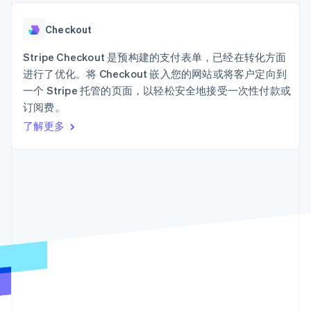
上
Stripe Sigma
产品路线图
SaaS
自定义报告
Terminal
Sessions 年度大会
线下支付
Data Pipeline
Checkout
招聘
数据同步
Authorization
资讯中心
Boost
资源
Stripe Checkout 是预构建的支付表单，已经在转化方面
Stripe Press
支付成功率优
按行业
进行了优化。将 Checkout 嵌入您的网站或将客户定向到
化
应用集成
一个 Stripe 托管的页面，以轻松安全地接受一次性付款或
Link
AI 企业
代码示例
加速结账
订阅费。
创作者经济
开发者博客
联系
游戏
API 状态
了解更多
酒店、旅游与休闲
联系销售
保险
成为合作伙伴
媒体与娱乐
更多
非营利组织
Product roadmap
专业服务
了解未来规划
公共部门
零售
Radar
欺诈防范
Atlas
初创企业注册
生态系统
Climate
合作伙伴
碳移除
Stripe App Marketplace