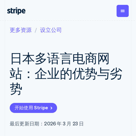
更多资源
设立公司
按企业阶段
文档
学习
支付
营收
资金管
平台
理
易市
大型企业
Stripe 文档
博客
Payments
Billing
初创企业
API 参考文档
客户案例
日本多语言电商网
在线支付
经常性收入
Global
Conn
库与 SDK
指南
Managed
Metronome
Payouts
Stripe Apps
Payments
按用量计费
平台
站：企业的优势与劣
备案商家解决
Subscriptions
向第三
按应用场景
方案
方打款
支持
订阅管理
Payment links
Crypto
势
指南
智能体商务
Invoicing
钱包、
加密货币
获取支持
无代码支付
一次性或定期
稳定币
电子商务
接受线上付款
托管支持方案
Checkout
账单
发行和
嵌入式金融
实施预置结账流程
专业服务
预构建支付界
Tax
发卡基
开始使用 Stripe
财务自动化
构建平台或交易市场
面
销售税和增值
础设施
全球化企业
管理订阅
Elements
税自动化
应用内支付
提供按用量计费
灵活的 UI 组件
Revenue
最后更新日期：2026 年 3 月 23 日
交易市场
发行稳定币支持的支付卡
支付方式
Recognition
公司
资金管理
通过智能体配置和管理服
支持 125 种以
会计自动化
平台
务