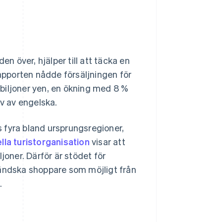
en över, hjälper till att täcka en
pporten nådde försäljningen för
biljoner yen, en ökning med 8 %
ov av engelska.
ts fyra bland ursprungsregioner,
lla turistorganisation
visar att
joner. Därför är stödet för
ländska shoppare som möjligt från
.