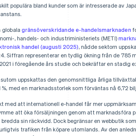
skilt populära bland kunder som är intresserade av J
anstans.
 globala
gränsöverskridande e-handelsmarknaden
f
nomi-, handels- och industriministeriets (METI)
markn
ktronisk handel (augusti 2025)
, nådde sektorn uppskat
4. Siffran representerar en tydlig ökning från de 785 
 2021 i föregående års studie och bekräftar en stadig 
sutom uppskattas den genomsnittliga årliga tillväxttak
1 %, med en marknadsstorlek som förväntas nå 6,72 bilj
akt med att internationell e-handel får mer uppmärksa
ymme att öka försäljningen genom att marknadsföra pro
 bredda sin räckvidd. Dock begränsar en webbutik som
urligtvis trafiken från köpare utomlands. Av den anledni