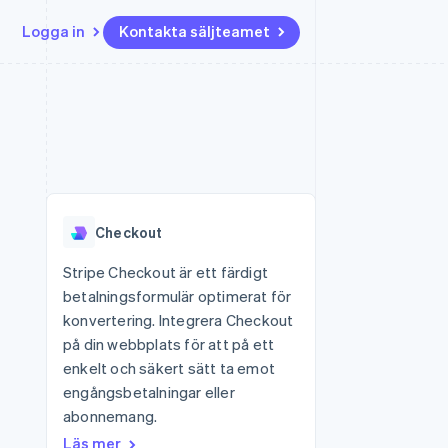
Logga in
Kontakta säljteamet
Resurser
Ecosystem
Kontakt
ch
Mer
er
Appintegrationer
Partner
Kontakta säljteamet
Product roadmap
Kodexempel
Stripe App Marketplace
Bli partner
Se vad som kommer härnäst
Utvecklarblogg
r plattformar
tid
API-status
Radar
 plattformar
Bedrägeribekämpning
nanstjänster
Checkout
Atlas
tuella kort
Bolagsbildning för startups
Stripe Checkout är ett färdigt
betalningsformulär optimerat för
Climate
Koldioxidinfångning
konvertering. Integrera Checkout
på din webbplats för att på ett
Identity
Identitetsverifiering online
enkelt och säkert sätt ta emot
engångsbetalningar eller
abonnemang.
Läs mer