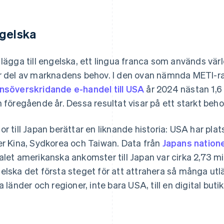
gelska
 lägga till engelska, ett lingua franca som används värld
r del av marknadens behov. I den ovan nämnda METI-ra
nsöverskridande e-handel till USA
år 2024 nästan 1,6 
n föregående år. Dessa resultat visar på ett starkt beh
or till Japan berättar en liknande historia: USA har pla
er Kina, Sydkorea och Taiwan. Data från
Japans natione
alet amerikanska ankomster till Japan var cirka 2,73 mil
elska det första steget för att attrahera så många ut
ka länder och regioner, inte bara USA, till en digital butik