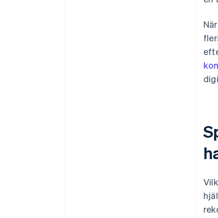
När
fle
eft
ko
digi
Sp
h
Vil
hjä
rek