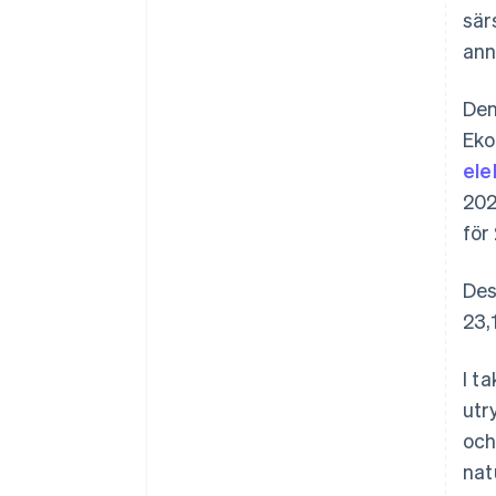
sär
ann
Den
Eko
ele
202
för
Des
23,
I t
utr
och
nat