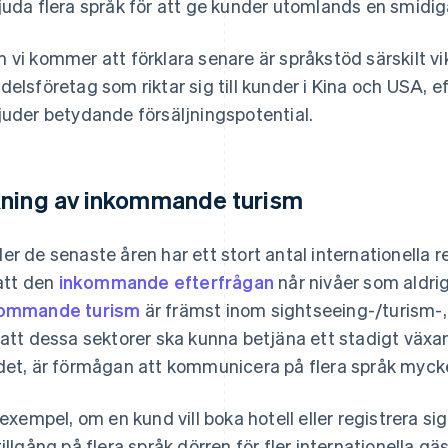
juda flera språk för att ge kunder utomlands en smidi
 vi kommer att förklara senare är språkstöd särskilt vi
delsföretag som riktar sig till kunder i Kina och USA,
juder betydande försäljningspotential.
ning av inkommande turism
er de senaste åren har ett stort antal internationella r
 att den
inkommande efterfrågan
når nivåer som aldrig
kommande turism
är främst inom sightseeing-/turism-,
 att dessa sektorer ska kunna betjäna ett stadigt växan
det, är förmågan att kommunicera på flera språk mycke
l exempel, om en kund vill boka hotell eller registrera si
tillgång på flera språk dörren för fler internationella gäs