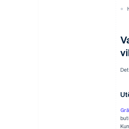
Va
vi
Det
Ut
Grä
but
Kun