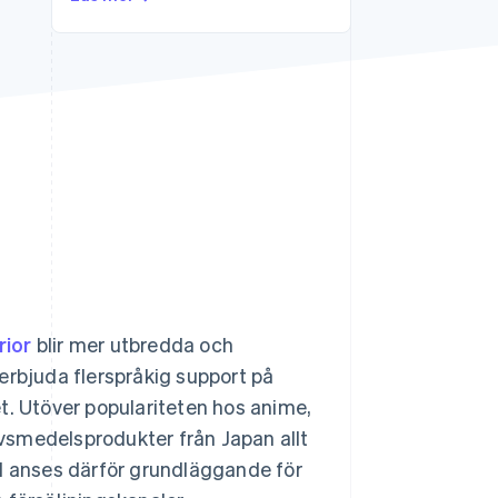
Stripe Sessions 2026
Se hur Stripe bygger den
ekonomiska
infrastrukturen för AI.
Titta nu
rior
blir mer utbredda och
erbjuda flerspråkig support på
t. Utöver populariteten hos anime,
livsmedelsprodukter från Japan allt
ld anses därför grundläggande för