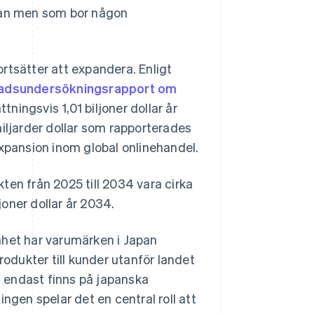
apan men som bor någon
ortsätter att expandera. Enligt
adsundersökningsrapport om
tningsvis 1,01 biljoner dollar år
miljarder dollar som rapporterades
expansion inom global onlinehandel.
ten från 2025 till 2034 vara cirka
oner dollar år 2034.
mhet har varumärken i Japan
dukter till kunder utanför landet
 endast finns på japanska
ngen spelar det en central roll att