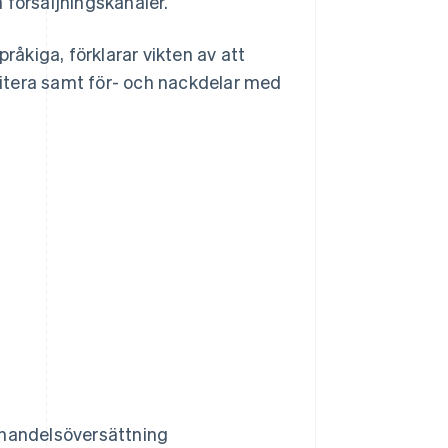
 försäljningskanaler.
råkiga, förklarar vikten av att
oritera samt för- och nackdelar med
ida
-handelsöversättning