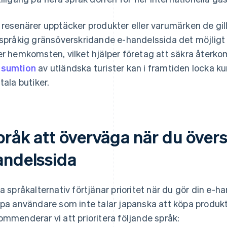
 resenärer upptäcker produkter eller varumärken de gill
rspråkig gränsöverskridande e-handelssida det möjligt
er hemkomsten, vilket hjälper företag att säkra åter
nsumtion
av utländska turister kan i framtiden locka ku
tala butiker.
råk att överväga när du övers
andelssida
ka språkalternativ förtjänar prioritet när du gör din e-h
lpa användare som inte talar japanska att köpa produkt
ommenderar vi att prioritera följande språk: