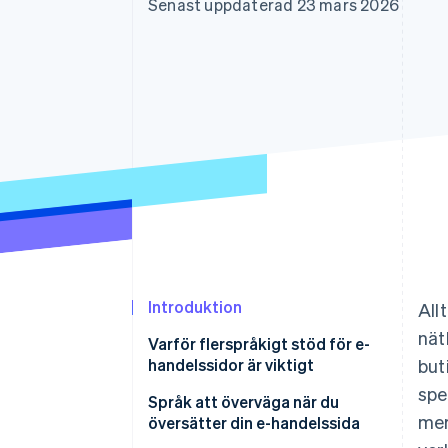
Senast uppdaterad 23 mars 2026
Accelererad kassaprocess
Financial Connections
Länkade finanskontodata
Introduktion
All
nät
Varför flerspråkigt stöd för e-
handelssidor är viktigt
but
spe
Utöka marknadens storlek för
Språk att överväga när du
mer
gränsöverskridande e-handel
översätter din e-handelssida