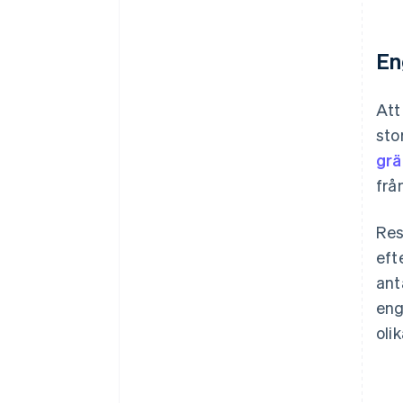
En
Att
sto
grä
frå
Res
eft
ant
eng
oli