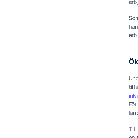
erb
Som
han
erb
Ök
Und
till
in
För
lan
Til
en 