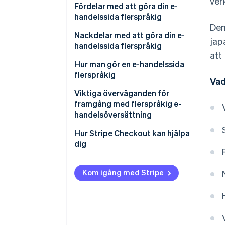
ver
Ökning av inkommande turism
Engelska
Fördelar med att göra din e-
handelssida flerspråkig
Kinesiska (förenklad och
Den
traditionell)
Utökade försäljningskanaler
Nackdelar med att göra din e-
jap
leder till högre intäkter
handelssida flerspråkig
Koreanska
att
Ökad tillit och popularitet
Kvalitetskontroll av
Hur man gör en e-handelssida
översättning och
flerspråkig
Vad
Särskilja sig från konkurrenterna
uppdateringskostnader
Anställ särskild
Viktiga överväganden för
Flerspråkig kundsupport
översättningspersonal
framgång med flerspråkig e-
handelsöversättning
Lagar, kulturer och
Outsourca till en extern
affärsmetoder i andra länder
översättningstjänst
Lokalisering
Hur Stripe Checkout kan hjälpa
dig
Använd översättningsverktyg
Begränsa informationen som
ska översättas
Använd en e-handelsplattform
Kom igång med Stripe
med egna
översättningsfunktioner