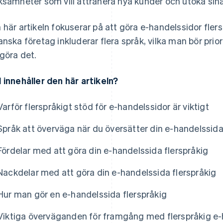
ksamheter som vill attrahera nya kunder och utöka sina
 här artikeln fokuserar på att göra e-handelssidor flersp
anska företag inkluderar flera språk, vilka man bör pri
 göra det.
 innehåller den här artikeln?
Varför flerspråkigt stöd för e-handelssidor är viktigt
Språk att överväga när du översätter din e-handelss
Fördelar med att göra din e-handelssida flerspråkig
Nackdelar med att göra din e-handelssida flerspråkig
Hur man gör en e-handelssida flerspråkig
Viktiga överväganden för framgång med flerspråkig e