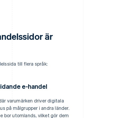
andelssidor är
lssida till flera språk:
ridande e-handel
där varumärken driver digitala
us på målgrupper i andra länder.
e bor utomlands, vilket gör dem