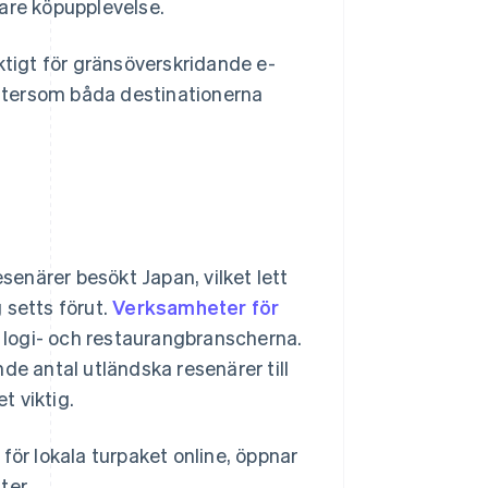
gare köpupplevelse.
ktigt för gränsöverskridande e-
 eftersom båda destinationerna
esenärer besökt Japan, vilket lett
 setts förut.
Verksamheter för
 logi- och restaurangbranscherna.
de antal utländska resenärer till
t viktig.
g för lokala turpaket online, öppnar
ter.