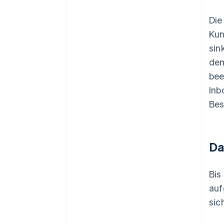
Die
Kun
sin
dem
bee
Inb
Bes
Da
Bis
auf
sic