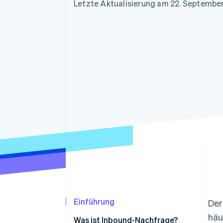
Optimierung der
Datensynchronisier
Letzte Aktualisierung am 22. Septembe
Autorisierungsraten
Link
Beschleunigter Bezahlvorgang
Financial Connections
Verbundene Finanzdaten
Einführung
Der
häu
Was ist Inbound-Nachfrage?