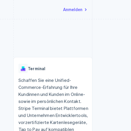
Anmelden
Ressourcen
Ecosystem
Kontakt
nd Marktplätze
Mehr
App-Integrationen
Partner
Sales-Team kontaktieren
Product roadmap
Code-Beispiele
Stripe App-Marktplatz
Partner werden
Ausblick
 Plattformen
Entwickler-Blog
 platforms
eit
API-Status
Radar
Betrugsprävention
eistungen
Terminal
Atlas
onen
virtuelle Karten
Start-up-Gründung
Schaffen Sie eine Unified-
Commerce-Erfahrung für Ihre
Climate
CO₂-Entnahme
Kundinnen und Kunden im Online-
sowie im persönlichen Kontakt.
Identity
Online-Identitätsprüfung
Stripe Terminal bietet Plattformen
und Unternehmen Entwicklertools,
vorzertifizierte Kartenlesegeräte,
Tap to Pay auf kompatiblen