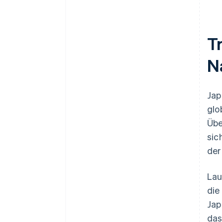
T
N
Jap
glo
Übe
sic
der
Lau
die
Jap
das