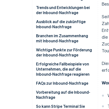
Bes
Trends und Entwicklungen bei
der Inbound-Nachfrage
Sei
Die „Visit Japan“-Kampagne
Ausblick auf die zukünftige
Zah
Inbound-Nachfrage
Ent
Das große ostjapanische
Erdbeben
Branchen im Zusammenhang
die
mit Inbound-Nachfrage
Zud
Anschließender Anstieg der
Inbound-Nachfrage
Wichtige Punkte zur Förderung
Tou
der Inbound-Nachfrage
Die
Zahlungsinfrastruktur aufbauen
Erfolgreiche Fallbeispiele von
Unternehmen, die auf die
erf
Informationen über Social
Inbound-Nachfrage reagieren
Media und Websites teilen
Wor
Huis Ten Bosch
FAQs zur Inbound-Nachfrage
Subventionen für Inbound-
Tourismus nutzen
Matsumoto Kiyoshi
Was ist der Unterschied
Vorbereitung auf die Inbound-
zwischen „Inbound“ und
Nachfrage
Nachhaltigen Tourismus
Don Quijote
„Tourist/in“?
entwickeln
So kann Stripe Terminal Sie