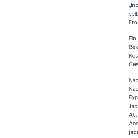
„In
sel
Pro
Ein
Bek
Kos
Ges
Na
Nac
Exp
Jap
Att
Ans
jap