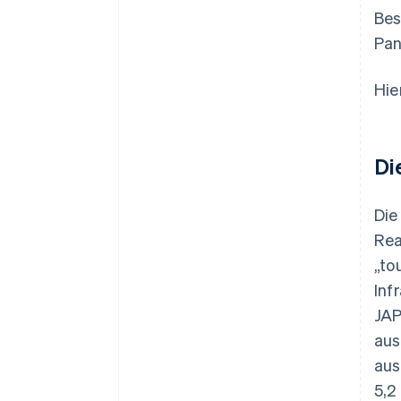
Bes
Pan
Hie
Di
Die
Rea
„to
Inf
JAP
aus
aus
5,2