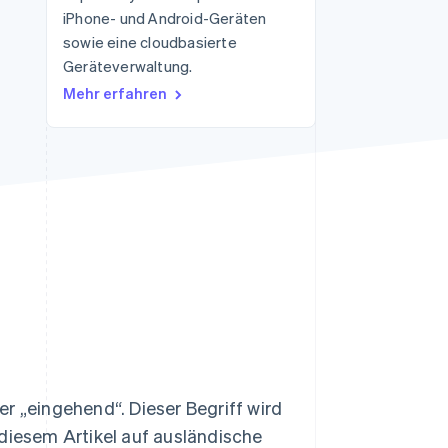
iPhone- und Android-Geräten
sowie eine cloudbasierte
Geräteverwaltung.
Stripe-Sessions 2026
Erfahren Sie, wie Stripe
Mehr erfahren
Lösungen für die
Wirtschaftsinfrastruktur
für KI aufbaut.
Jetzt ansehen
r „eingehend“. Dieser Begriff wird
 diesem Artikel auf ausländische