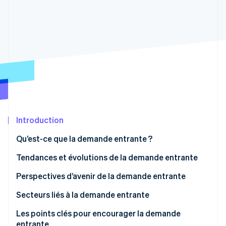
Découvrez les prochaines évolutions
Commerce en ligne
Radar
Prévention de la fraude
Écosystème
Atlas
Constitution de start-up
Partenaires
Climate
Stripe App Marketplace
Élimination du carbone
Identity
Vérification de l'identité
Introduction
Qu’est-ce que la demande entrante ?
Tendances et évolutions de la demande entrante
Stripe Sessions 2026
Découvrez comment Stripe construit l’infrastructure écono
La campagne « Visit Japan »
Perspectives d’avenir de la demande entrante
Regarder la vidéo
Le grand séisme de l’est du Japon
Secteurs liés à la demande entrante
Hausse consécutive de la demande entrante
Les points clés pour encourager la demande
entrante