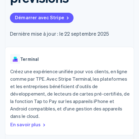
UI flexibles
Recognition
l’application
Gérer des
Moyens de
Comptabilité
Entreprise
Marketplaces
abonnements
paiement
automatisée
Gestion financière
Proposer une
Démarrer avec Stripe
Accès à plus
Stripe Sigma
Feuille de route
Plateformes
facturation à l'usage
de 125
Rapports
produits
SaaS
Émettre des cartes
Terminal
personnalisés
Sessions : conférence
bancaires adossées à
Dernière mise à jour : le 22 septembre 2025
Paiements en
Data Pipeline
annuelle
des stablecoins
personne
Synchronisation
Carrières
Fournir et gérer des
Authorization
des données
Communiqués de
services avec des
Par secteur
Boost
presse
agents
Acceptation
Terminal
Stripe Press
optimisée
Entreprises d'IA
Link
Économie des
Créez une expérience unifiée pour vos clients, en ligne
Paiements
créateurs
comme par TPE. Avec Stripe Terminal, les plateformes
Ressources
Jeux
accélérés
Contact
et les entreprises bénéficient d'outils de
Hôtellerie, voyages et
Financial
loisirs
Intégrations
développement, de lecteurs de cartes pré-certifiés, de
Connections
Contacter notre équipe
Assurance
d'applications
Comptes
la fonction Tap to Pay sur les appareils iPhone et
Médias et
Exemples de code
financiers
Devenir partenaire
Android compatibles, et d'une gestion des appareils
divertissements
Blog des développeurs
associés
Organisations à but
dans le cloud.
non lucratif
État de l'API
En savoir plus
Services aux
Plus
entreprises
Product roadmap
Secteur public