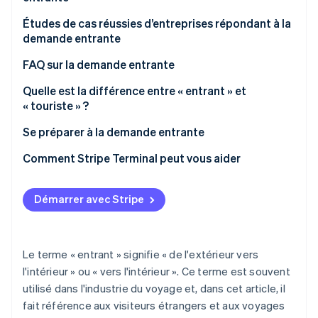
Mettre en place une infrastructure de paiement
Études de cas réussies d’entreprises répondant à la
demande entrante
Partager des informations via les réseaux sociaux et
les sites web
Huis Ten Bosch
FAQ sur la demande entrante
Utiliser les subventions pour le tourisme entrant
Matsumoto Kiyoshi
Quelle est la différence entre « entrant » et
« touriste » ?
Développer un tourisme durable
Don Quijote
Quel est le contraire d’entrant ?
Se préparer à la demande entrante
Quels sont les problèmes et les défis liés à la
Comment Stripe Terminal peut vous aider
demande entrante ?
Démarrer avec Stripe
Le terme « entrant » signifie « de l'extérieur vers
l'intérieur » ou « vers l'intérieur ». Ce terme est souvent
utilisé dans l'industrie du voyage et, dans cet article, il
fait référence aux visiteurs étrangers et aux voyages