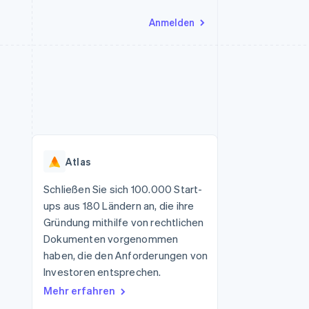
Anmelden
Ressourcen
Ecosystem
Kontakt
nd Marktplätze
Mehr
App-Integrationen
Partner
Sales-Team kontaktieren
Product roadmap
Code-Beispiele
Stripe App-Marktplatz
Partner werden
Ausblick
 Plattformen
Entwickler-Blog
 platforms
eit
API-Status
Radar
Betrugsprävention
eistungen
Atlas
Atlas
onen
virtuelle Karten
Start-up-Gründung
Schließen Sie sich 100.000 Start-
ups aus 180 Ländern an, die ihre
Climate
CO₂-Entnahme
Gründung mithilfe von rechtlichen
Dokumenten vorgenommen
Identity
Online-Identitätsprüfung
haben, die den Anforderungen von
Investoren entsprechen.
Mehr erfahren