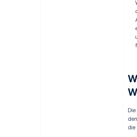
W
W
Die
den
die