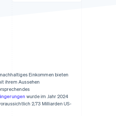
Stripe-Sessions 2026
Erfahren Sie, wie Stripe
Lösungen für die
Wirtschaftsinfrastruktur
für KI aufbaut.
Jetzt ansehen
n nachhaltiges Einkommen bieten
mit ihrem Aussehen
versprechendes
längerungen
wurde im Jahr 2024
voraussichtlich 2,73 Milliarden US-