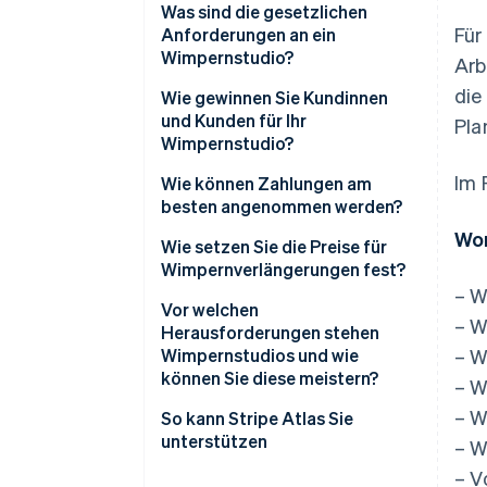
Was sind die gesetzlichen
Für
Anforderungen an ein
Wimpernstudio?
Arb
die
Wie gewinnen Sie Kundinnen
und Kunden für Ihr
Pla
Wimpernstudio?
Im 
Wie können Zahlungen am
besten angenommen werden?
Wor
Wie setzen Sie die Preise für
Wimpernverlängerungen fest?
– W
Vor welchen
– W
Herausforderungen stehen
Wimpernstudios und wie
– W
können Sie diese meistern?
– W
– W
So kann Stripe Atlas Sie
unterstützen
– W
– V
Bei Atlas eine