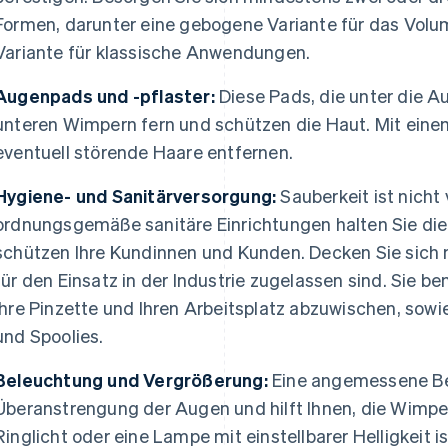
Formen, darunter eine gebogene Variante für das Volu
Variante für klassische Anwendungen.
Augenpads und -pflaster:
Diese Pads, die unter die A
unteren Wimpern fern und schützen die Haut. Mit ein
eventuell störende Haare entfernen.
Hygiene- und Sanitärversorgung:
Sauberkeit ist nicht
ordnungsgemäße sanitäre Einrichtungen halten Sie di
schützen Ihre Kundinnen und Kunden. Decken Sie sich m
für den Einsatz in der Industrie zugelassen sind. Sie b
Ihre Pinzette und Ihren Arbeitsplatz abzuwischen, sow
und Spoolies.
Beleuchtung und Vergrößerung:
Eine angemessene Be
Überanstrengung der Augen und hilft Ihnen, die Wimpern
Ringlicht oder eine Lampe mit einstellbarer Helligkeit i