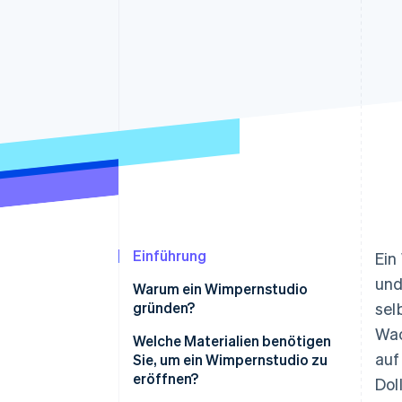
Optimierung der
Datensynchronisier
Autorisierungsraten
Link
Beschleunigter Bezahlvorgang
Financial Connections
Verbundene Finanzdaten
Einführung
Ein
und
Warum ein Wimpernstudio
gründen?
sel
Wac
Welche Materialien benötigen
auf
Sie, um ein Wimpernstudio zu
eröffnen?
Dol