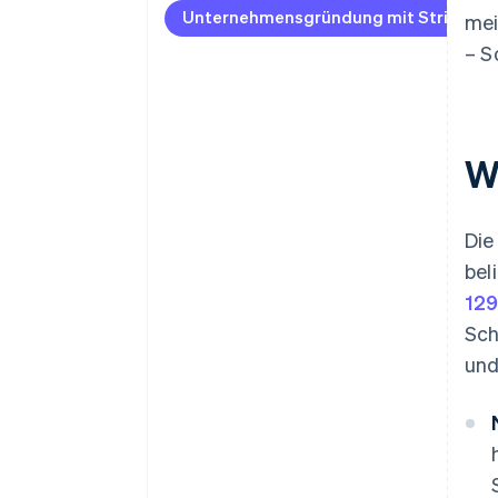
Unternehmensgründung
Unternehmensgründung mit Stripe Atl
mei
beantragen
– S
Zahlungen und Bankgeschäfte
vor Erhalt der EIN-Nummer
nutzen
W
Gründungsaktien ohne Einsatz
eigener Mittel erwerben
Automatische Einreichung des
Die
83(b)-Steuerformulars
bel
Hochwertige rechtliche
12
Unternehmensdokumente
Sch
Ein Jahr Stripe Payments
und
kostenlos, plus
Partnergutschriften und
Rabatte im Wert von 50.000
USD