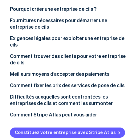
Découvrez les prochaines évolutions
Commerce en ligne
Pourquoi créer une entreprise de cils ?
Radar
Prévention de la fraude
Fournitures nécessaires pour démarrer une
entreprise de cils
Écosystème
Atlas
Constitution de start-up
Exigences légales pour exploiter une entreprise de
Partenaires
Climate
cils
Stripe App Marketplace
Élimination du carbone
Comment trouver des clients pour votre entreprise
Identity
de cils
Vérification de l'identité
Meilleurs moyens d’accepter des paiements
Comment fixer les prix des services de pose de cils
Difficultés auxquelles sont confrontées les
Stripe Sessions 2026
entreprises de cils et comment les surmonter
Découvrez comment Stripe construit l’infrastructure écono
Regarder la vidéo
Comment Stripe Atlas peut vous aider
S’inscrire sur Atlas
Constituez votre entreprise avec Stripe Atlas
Accepter des paiements et effectuer des