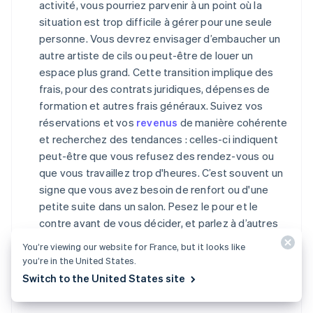
activité, vous pourriez parvenir à un point où la
situation est trop difficile à gérer pour une seule
personne. Vous devrez envisager d’embaucher un
autre artiste de cils ou peut-être de louer un
espace plus grand. Cette transition implique des
frais, pour des contrats juridiques, dépenses de
formation et autres frais généraux. Suivez vos
réservations et vos
revenus
de manière cohérente
et recherchez des tendances : celles-ci indiquent
peut-être que vous refusez des rendez-vous ou
que vous travaillez trop d'heures. C’est souvent un
signe que vous avez besoin de renfort ou d'une
petite suite dans un salon. Pesez le pour et le
contre avant de vous décider, et parlez à d’autres
propriétaires d’entreprise qui ont pris une décision
You’re viewing our website for France, but it looks like
similaire.
you’re in the United States.
Switch to the United States site