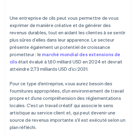
opérations bancaires avant l’obtention de votre
numéro EIN
Une entreprise de cils peut vous permettre de vous
Achat dématérialisé des actions du fondateur
exprimer de manière créative et de générer des
revenus durables, tout en aidant les clientes à se sentir
Déclaration fiscale automatique au titre de
plus sûres d’elles dans leur apparence. Le secteur
l’article 83(b)
présente également un potentiel de croissance
Documents juridiques d’entreprise de classe
prometteur : le
marché mondial des extensions de
mondiale
cils
était évalué à 1,60 milliard USD en 2024 et devrait
atteindre 2,73 milliards USD d’ici 2031.
Une année gratuite de Stripe Payments, plus de
50 000 $ en crédits et remises partenaires
Pour ce type d’entreprise, vous aurez besoin des
fournitures appropriées, d’un environnement de travail
propre et d’une compréhension des réglementations
locales. C'est un travail créatif qui associe le sens
artistique au service client et, qui peut devenir une
source de revenus importante s'il est exécuté selon un
plan réfléchi.