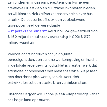
Aankoop van aandelen door de oprichter zonder
Een onderneming in wimperextensions kun je een
contant geld
creatieve uitlaatklep en duurzame inkomsten bieden,
terwijl klanten zich zelfverzekerder voelen over hun
Automatische indiening van
uiterlijk. De sector heeft ook een veelbelovend
belastingkeuzeformulier 83(b)
groeipotentieel: de wereldwijde
Juridische bedrijfsdocumenten van wereldklasse
wimperextensiemarkt
werd in 2024 gewaardeerd op
$ 1,60 miljard en zal naar verwachting in 2031 $ 2,73
Een gratis jaar Stripe Payments, plus $ 50.000 aan
miljard waard zijn.
partnervoordelen en kortingen
Voor dit soort bedrijven heb je de juiste
benodigdheden, een schone werkomgeving en inzicht
in de lokale regelgeving nodig. Het is creatief werk dat
artisticiteit combineert met klantenservice. Als je met
een doordacht plan werkt, kan dit werk zich
ontwikkelen tot een sterke bron van inkomsten.
Hieronder leggen we uit hoe je een wimperbedrijf vanaf
het begin kunt opbouwen.