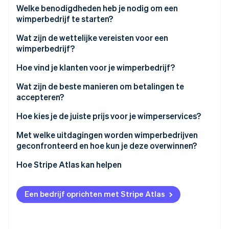
Welke benodigdheden heb je nodig om een
Oprichting van een start-up
wimperbedrijf te starten?
Climate
Ecosysteem
CO₂-verwijdering
Wat zijn de wettelijke vereisten voor een
Partners
wimperbedrijf?
Identity
Stripe App Marketplace
Online identiteitsverificatie
Hoe vind je klanten voor je wimperbedrijf?
Wat zijn de beste manieren om betalingen te
accepteren?
Hoe kies je de juiste prijs voor je wimperservices?
Stripe Sessions 2026
Ontdek hoe Stripe de economische infrastructuu
Met welke uitdagingen worden wimperbedrijven
Nu bekijken
geconfronteerd en hoe kun je deze overwinnen?
Hoe Stripe Atlas kan helpen
Aanmelden bij Atlas
Een bedrijf oprichten met Stripe Atlas
Betalingen accepteren en bankieren voordat je EIN-
nummer arriveert