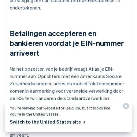
uitnodiging om hun documenten ook elektronisch te
ondertekenen.
Betalingen accepteren en
bankieren voordat je EIN-nummer
arriveert
Na het opzetten van je bedrijf vraagt Atlas je EIN-
nummer aan. Oprichters met een Amerikaans Sociale
Zekerheidsnummer, adres en mobiel telefoonnummer
komen in aanmerking voor versnelde verwerking door
de IRS, terwijl anderen de standaardverwerking
ontvangen, die iets langer kan duren. Bovendien maakt
You’re viewing our website for Belgium, but it looks like
Atlas pre-EIN-betalingen en bankieren mogelijk, zodat
you’re in the United States.
je kunt beginnen met het ontvangen van betalingen en
Switch to the United States site
het uitvoeren van transacties voordat je EIN-nummer
arriveert.