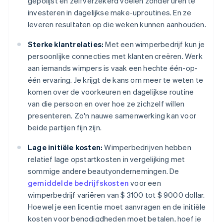
gepolijst en zelfverzekerd voelen zonder uren te
investeren in dagelijkse make-uproutines. En ze
leveren resultaten op die weken kunnen aanhouden.
Sterke klantrelaties:
Met een wimperbedrijf kun je
persoonlijke connecties met klanten creëren. Werk
aan iemands wimpers is vaak een hechte één-op-
één ervaring. Je krijgt de kans om meer te weten te
komen over de voorkeuren en dagelijkse routine
van die persoon en over hoe ze zichzelf willen
presenteren. Zo'n nauwe samenwerking kan voor
beide partijen fijn zijn.
Lage initiële kosten:
Wimperbedrijven hebben
relatief lage opstartkosten in vergelijking met
sommige andere beautyondernemingen. De
gemiddelde bedrijfskosten
voor een
wimperbedrijf variëren van $ 3100 tot $ 9000 dollar.
Hoewel je een licentie moet aanvragen en de initiële
kosten voor benodigdheden moet betalen, hoef je