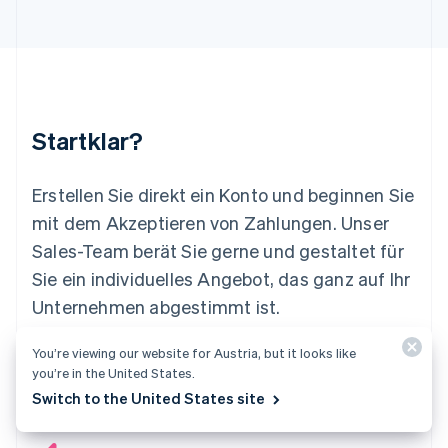
English
Luxemburg
Français
Deutsch
English
Malaysia
English
简体中文
Malta
Startklar?
English
Mexiko
Español
English
Erstellen Sie direkt ein Konto und beginnen Sie
Neuseeland
mit dem Akzeptieren von Zahlungen. Unser
English
Niederlande
Sales-Team berät Sie gerne und gestaltet für
Nederlands
English
Sie ein individuelles Angebot, das ganz auf Ihr
Norwegen
Unternehmen abgestimmt ist.
English
Österreich
Deutsch
English
You’re viewing our website for Austria, but it looks like
Jetzt starten
Sales-Team kontaktieren
Polen
you’re in the United States.
English
Switch to the United States site
Portugal
Português
English
Rumänien