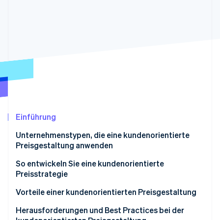
Betrugsprävention
Ecosystem
Atlas
Start-up-Gründung
Partner
Stripe App-Marktplatz
Climate
CO₂-Entnahme
Identity
Online-Identitätsprüfung
Einführung
Stripe-Sessions 2026
Unternehmenstypen, die eine kundenorientierte
Erfahren Sie, wie Stripe Lösungen für die Wirts
Preisgestaltung anwenden
Jetzt ansehen
Branchen mit kundenorientierter Preisgestaltung
So entwickeln Sie eine kundenorientierte
Preisstrategie
Gemeinsamkeiten von Unternehmen, die eine
kundenorientierte Preisgestaltung nutzen
Vorteile einer kundenorientierten Preisgestaltung
Herausforderungen und Best Practices bei der