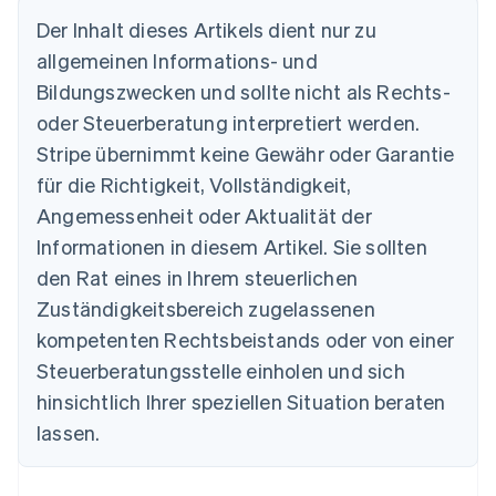
Der Inhalt dieses Artikels dient nur zu
allgemeinen Informations- und
Bildungszwecken und sollte nicht als Rechts-
Australien
oder Steuerberatung interpretiert werden.
English
Belgien
Stripe übernimmt keine Gewähr oder Garantie
Nederlands
Français
Deutsch
English
für die Richtigkeit, Vollständigkeit,
Brasilien
Português
English
Angemessenheit oder Aktualität der
Bulgarien
Informationen in diesem Artikel. Sie sollten
English
Dänemark
den Rat eines in Ihrem steuerlichen
English
Zuständigkeitsbereich zugelassenen
Deutschland
kompetenten Rechtsbeistands oder von einer
Deutsch
English
Estland
Steuerberatungsstelle einholen und sich
English
hinsichtlich Ihrer speziellen Situation beraten
Festlandchina
lassen.
简体中文
English
Finnland
English
Svenska
Frankreich