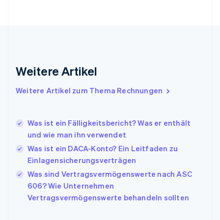
Français
English
Gibraltar
English
Griechenland
English
Indien
Weitere Artikel
English
Irland
Weitere Artikel zum Thema Rechnungen
English
Italien
Italiano
English
Japan
Was ist ein Fälligkeitsbericht? Was er enthält
日本語
English
und wie man ihn verwendet
Kanada
Was ist ein DACA-Konto? Ein Leitfaden zu
English
Français
Einlagensicherungsverträgen
Kroatien
English
Italiano
Was sind Vertragsvermögenswerte nach ASC
Lettland
606? Wie Unternehmen
English
Vertragsvermögenswerte behandeln sollten
Liechtenstein
Deutsch
English
Litauen