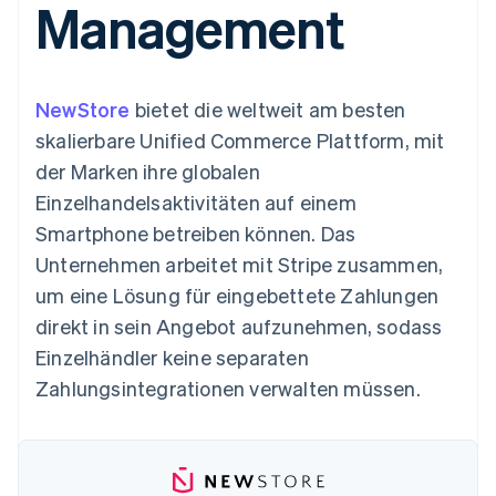
Management
Data Pipeline
Geldmanagement
Marktplatz auf
Zugriff auf mehr als
Datensynchronisierung
Produkt-Roadmap
Plattformen
Grundlagen der
125
Stripe Sessions
SaaS
Abonnementverwaltung
Terminal
Karriere
Zahlungen vor Ort
Newsroom
So setzen Sie
NewStore
bietet die weltweit am besten
Authorization
Stripe Press
nutzungsbasierte
Boost
Abrechnung um
skalierbare Unified Commerce Plattform, mit
Nach Branche
Optimierung der
Stablecoin-gestützte
der Marken ihre globalen
Autorisierungsraten
Karten ausgeben: So
Link
KI-Unternehmen
Kontakt
geht´s
Einzelhandelsaktivitäten auf einem
Beschleunigter
Creator Economy
Bereitstellung und
Smartphone betreiben können. Das
Bezahlvorgang
Gaming
Verwaltung von
Sales-Team
Financial
Bewirtung, Reisen und
Diensten mit Agenten
kontaktieren
Unternehmen arbeitet mit Stripe zusammen,
Connections
Freizeit
Partner werden
Verbundene
Versicherungen
um eine Lösung für eingebettete Zahlungen
Medien und
Finanzdaten
direkt in sein Angebot aufzunehmen, sodass
Unterhaltung
Ressourcen
Gemeinnützige
Einzelhändler keine separaten
Organisationen
Zahlungsintegrationen verwalten müssen.
Fachdienstleistungen
App-Integrationen
Mehr
Öffentlicher Sektor
Code-Beispiele
Product roadmap
Einzelhandel
Entwickler-Blog
Ausblick
API-Status
Radar