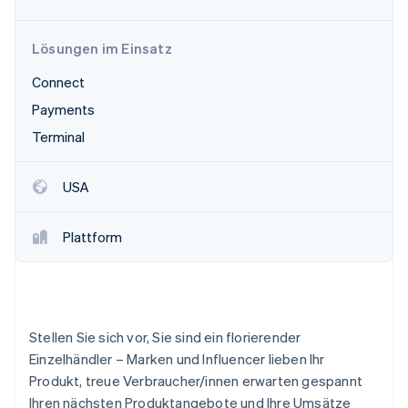
Betrugsprävention
Ecosystem
Atlas
Lösungen im Einsatz
Start-up-Gründung
Partner
Stripe App-Marktplatz
Climate
Connect
CO₂-Entnahme
Payments
Identity
Terminal
Online-Identitätsprüfung
USA
Plattform
Stripe-Sessions 2026
Erfahren Sie, wie Stripe Lösungen für die Wirts
Jetzt ansehen
Stellen Sie sich vor, Sie sind ein florierender
Einzelhändler – Marken und Influencer lieben Ihr
Produkt, treue Verbraucher/innen erwarten gespannt
Ihren nächsten Produktangebote und Ihre Umsätze