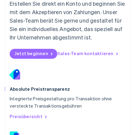
Österreich
Erstellen Sie direkt ein Konto und beginnen Sie
Deutsch
English
mit dem Akzeptieren von Zahlungen. Unser
Polen
Sales-Team berät Sie gerne und gestaltet für
English
Portugal
Sie ein individuelles Angebot, das speziell auf
Português
English
Ihr Unternehmen abgestimmt ist.
Rumänien
English
Schweden
Jetzt beginnen
Sales-Team kontaktieren
Svenska
English
Schweiz
Deutsch
Français
Italiano
English
Singapur
English
简体中文
Slowakei
Absolute Preistransparenz
English
Integrierte Preisgestaltung pro Transaktion ohne
Slowenien
versteckte Transaktionsgebühren
English
Italiano
Sonderverwaltungsregion Hongkong,
Preisübersicht
China
English
简体中文
Spanien