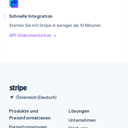
Español
English
Thailand
ไทย
English
Schnelle Integration
Tschechische Republik
Starten Sie mit Stripe in weniger als 10 Minuten
English
Ungarn
API-Dokumentation
English
Vereinigte Arabische Emirate
English
Vereinigte Staaten
English
Español
简体中文
Vereinigtes Königreich
English
Zypern
English
Österreich (Deutsch)
Produkte und
Lösungen
Preisinformationen
Unternehmen
Preisinformationen