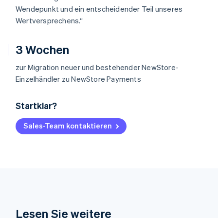
Wendepunkt und ein entscheidender Teil unseres
Wertversprechens.“
3 Wochen
zur Migration neuer und bestehender NewStore-
Einzelhändler zu NewStore Payments
Startklar?
Australien
English
Belgien
Sales-Team kontaktieren
Nederlands
Français
Deutsch
English
Brasilien
Português
English
Bulgarien
English
Dänemark
English
Deutschland
Lesen Sie weitere
Deutsch
English