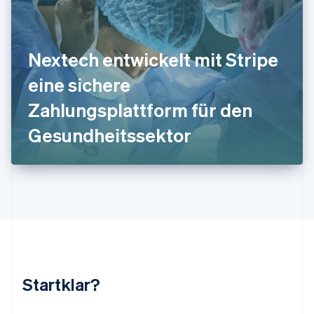
Kroatien
English
Italiano
Lettland
English
Nextech entwickelt mit Stripe
Liechtenstein
Deutsch
English
eine sichere
Litauen
Zahlungsplattform für den
English
Luxemburg
Gesundheitssektor
Français
Deutsch
English
Malaysia
English
简体中文
Malta
English
Mexiko
Español
English
Neuseeland
English
Niederlande
Nederlands
English
Startklar?
Norwegen
English