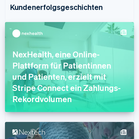
Estland
Kundenerfolgsgeschichten
English
Festlandchina
简体中文
English
Finnland
English
Svenska
Frankreich
Français
English
NexHealth, eine Online-
Gibraltar
English
Plattform für Patientinnen
Griechenland
English
und Patienten, erzielt mit
Indien
Stripe Connect ein Zahlungs-
English
Irland
Rekordvolumen
English
Italien
Italiano
English
Japan
日本語
English
Kanada
English
Français