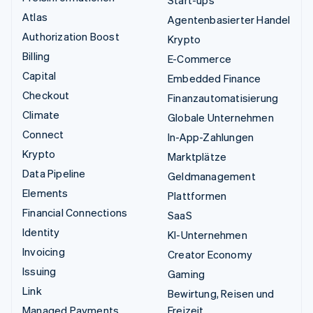
Start-ups
Atlas
Agentenbasierter Handel
Authorization Boost
Krypto
Billing
E-Commerce
Capital
Embedded Finance
Checkout
Finanzautomatisierung
Climate
Globale Unternehmen
Connect
In-App-Zahlungen
Krypto
Marktplätze
Data Pipeline
Geldmanagement
Elements
Plattformen
Financial Connections
SaaS
Identity
KI-Unternehmen
Invoicing
Creator Economy
Issuing
Gaming
Link
Bewirtung, Reisen und
Managed Payments
Freizeit