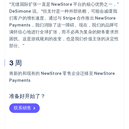
“无缝国际扩张一直是 NewStore 平台的核心优势之一，”
DeSimone 说。“但支付是一种外部依赖，可能会减缓我
们客户的增长速度。通过与 Stripe 合作推出 NewStore
Payments，我们消除了这一障碍。现在，我们的品牌可
满怀信心地进行全球扩张，而不必再为复杂的财务要求所
困扰。这是游戏规则的改变，也是我们价值主张的决定性
部分。”
3 周
阿联酋
将新的和现有的 NewStore 零售企业迁移至 NewStore
English
Payments
爱尔兰
English
爱沙尼亚
准备好开始了？
English
奥地利
联系销售
Deutsch
English
澳大利亚
English
巴西