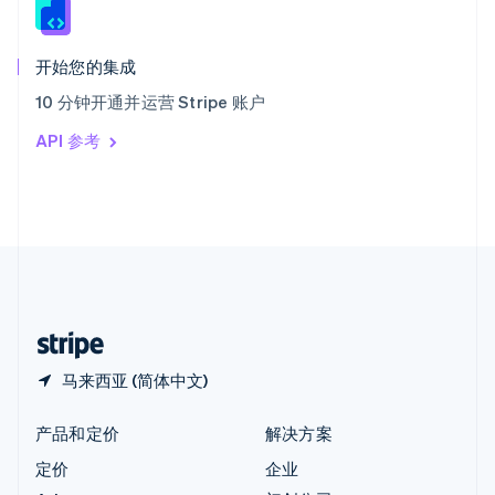
English
匈牙利
English
开始您的集成
意大利
10 分钟开通并运营 Stripe 账户
Italiano
English
印度
API 参考
English
英国
English
直布罗陀
English
中国内地
简体中文
English
中国香港特别行政区
English
简体中文
马来西亚 (简体中文)
产品和定价
解决方案
定价
企业