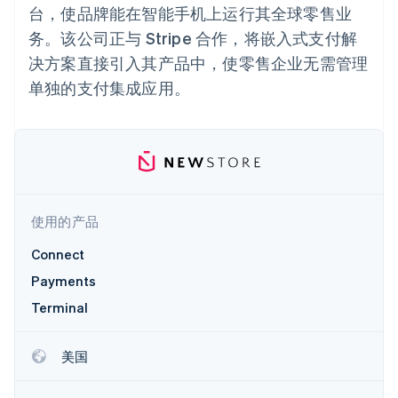
Boost
Stripe Sigma
产品路线图
台，使品牌能在智能手机上运行其全球零售业
SaaS
支付成功率优
自定义报告
Sessions 年度大会
务。该公司正与 Stripe 合作，将嵌入式支付解
化
Data Pipeline
招聘
数据同步
Link
资讯中心
决方案直接引入其产品中，使零售企业无需管理
加速结账
资源
Stripe Press
单独的支付集成应用。
按行业
应用集成
AI 企业
代码示例
创作者经济
开发者博客
联系
更多
游戏
API 状态
Product roadmap
酒店、旅游与休闲
联系销售
了解未来规划
保险
成为合作伙伴
媒体与娱乐
Radar
非营利组织
使用的产品
欺诈防范
专业服务
Atlas
公共部门
Connect
初创企业注册
零售
Payments
Climate
Terminal
碳移除
生态系统
美国
合作伙伴
Stripe App Marketplace