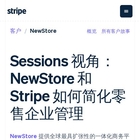
客户
NewStore
概览
所有客户故事
按企业阶段
文档
学习
支付
营收
资金管
平台
理
易市
大型企业
Stripe 文档
博客
Payments
Billing
初创企业
API 参考文档
客户案例
Sessions 视角：
在线支付
经常性收入
Global
Conn
库与 SDK
指南
Payment links
Metronome
Payouts
Stripe Apps
按用量计费
平台
NewStore 和
无代码支付
Subscriptions
向第三
按应用场景
Checkout
方打款
支持
预构建支付界
订阅管理
Crypto
指南
智能体商务
Stripe 如何简化零
面
Invoicing
钱包、
加密货币
获取支持
一次性或定期
Elements
稳定币
电子商务
接受线上付款
托管支持方案
灵活的 UI 组件
账单
发行和
嵌入式金融
实施预置结账流程
专业服务
售企业管理
支付方式
Tax
发卡基
财务自动化
构建平台或交易市场
支持 125 种以
销售税和增值
础设施
全球化企业
管理订阅
上
税自动化
应用内支付
提供按用量计费
Terminal
Revenue
交易市场
发行稳定币支持的支付卡
线下支付
Recognition
公司
资金管理
通过智能体配置和管理服
NewStore
提供全球最具扩张性的一体化商务平
会计自动化
Authorization
平台
务