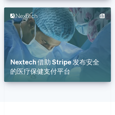
English
Italiano
拉脱维亚
English
立陶宛
English
列支敦士登
Deutsch
English
卢森堡
Français
Deutsch
English
罗马尼亚
English
Nextech 借助 Stripe 发布安全
马尔他
English
的医疗保健支付平台
马来西亚
English
简体中文
美国
English
Español
简体中文
墨西哥
Español
English
挪威
English
葡萄牙