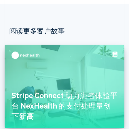
Português
English
保加利亚
English
比利时
Nederlands
Français
Deutsch
English
阅读更多客户故事
波兰
English
丹麦
English
德国
Deutsch
English
法国
Français
English
芬兰
English
Svenska
Stripe Connect 助力患者体验平
荷兰
Nederlands
English
台 NexHealth 的支付处理量创
加拿大
English
Français
下新高
捷克
English
克罗地亚