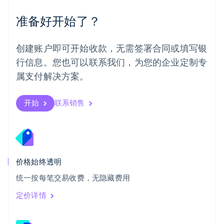
Português
English
准备好开始了？
日本
日本語
English
瑞典
创建账户即可开始收款，无需签署合同或填写银
Svenska
English
瑞士
行信息。您也可以联系我们，为您的企业定制专
Deutsch
Français
Italiano
English
属支付解决方案。
塞浦路斯
English
斯洛伐克
开始
联系销售
English
斯洛文尼亚
English
Italiano
泰国
ไทย
English
希腊
价格始终透明
English
统一按每笔交易收费，无隐藏费用
西班牙
Español
English
定价详情
新加坡
English
简体中文
新西兰