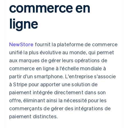
commerce en
UI flexibles
Recognition
l’application
Gérer des
Moyens de
Comptabilité
Entreprise
Marketplaces
abonnements
paiement
automatisée
Gestion financière
Proposer une
ligne
Accès à plus
Stripe Sigma
Roadmap produit
Plateformes
facturation à l'usage
de 125
Rapports
Sessions : conférence
SaaS
Émettre des cartes
Terminal
personnalisés
annuelle
bancaires adossées à
Paiements en
Data Pipeline
Carrières
des stablecoins
personne
Synchronisation
Communiqués de
Fournir et gérer des
NewStore
fournit la plateforme de commerce
Authorization
des données
presse
services avec des
Par secteur
Boost
Stripe Press
agents
unifié la plus évolutive au monde, qui permet
Acceptation
aux marques de gérer leurs opérations de
optimisée
Entreprises d'IA
Link
Économie des
commerce en ligne à l'échelle mondiale à
Paiements
créateurs
Contact
Ressources
Jeux
partir d'un smartphone. L'entreprise s'associe
accélérés
Hôtellerie, voyages et
Financial
Contacter notre équipe
à Stripe pour apporter une solution de
loisirs
Intégrations
Connections
Assurance
d'applications
Comptes
paiement intégrée directement dans son
Devenir partenaire
Médias et
Exemples de code
financiers
offre, éliminant ainsi la nécessité pour les
divertissements
Blog des développeurs
associés
Organisations à but
commerçants de gérer des intégrations de
non lucratif
État de l'API
paiement distinctes.
Services aux
Plus
entreprises
Product roadmap
Secteur public