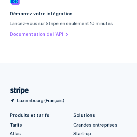
Royaume-Uni
English
Démarrez votre intégration
Singapour
Lancez-vous sur Stripe en seulement 10 minutes
English
简体中文
Slovaquie
Documentation de l'API
English
Slovénie
English
Italiano
Suède
Svenska
English
Suisse
Deutsch
Français
Italiano
English
Thaïlande
ไทย
English
Luxembourg (Français)
Produits et tarifs
Solutions
Tarifs
Grandes entreprises
Atlas
Start-up