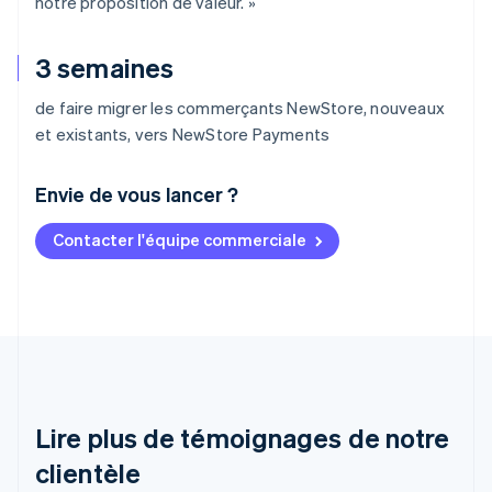
notre proposition de valeur. »
3 semaines
de faire migrer les commerçants NewStore, nouveaux
et existants, vers NewStore Payments
Envie de vous lancer ?
Contacter l'équipe commerciale
Allemagne
Deutsch
English
Australie
English
Autriche
Deutsch
English
Belgique
Nederlands
Français
Deutsch
English
Brésil
Lire plus de témoignages de notre
Português
English
clientèle
Bulgarie
English