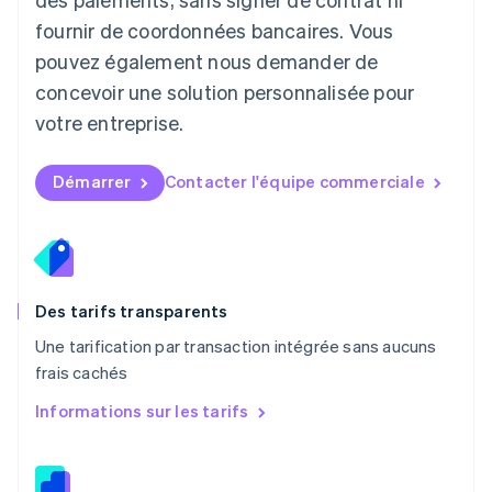
Malaisie
fournir de coordonnées bancaires. Vous
English
简体中文
pouvez également nous demander de
Malte
concevoir une solution personnalisée pour
English
Mexique
votre entreprise.
Español
English
Norvège
English
Démarrer
Contacter l'équipe commerciale
Nouvelle-Zélande
English
Pays-Bas
Nederlands
English
Pologne
English
Des tarifs transparents
Portugal
Une tarification par transaction intégrée sans aucuns
Português
English
frais cachés
R.A.S. de Hong Kong, Chine
English
简体中文
Informations sur les tarifs
République tchèque
English
Roumanie
English