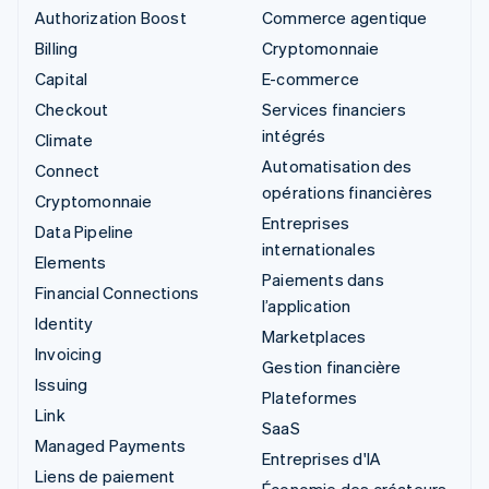
Authorization Boost
Commerce agentique
Billing
Cryptomonnaie
Capital
E-commerce
Checkout
Services financiers
intégrés
Climate
Automatisation des
Connect
opérations financières
Cryptomonnaie
Entreprises
Data Pipeline
internationales
Elements
Paiements dans
Financial Connections
l’application
Identity
Marketplaces
Invoicing
Gestion financière
Issuing
Plateformes
Link
SaaS
Managed Payments
Entreprises d'IA
Liens de paiement