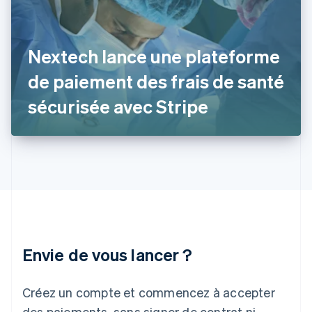
Gibraltar
English
Grèce
Nextech lance une plateforme
English
Hongrie
de paiement des frais de santé
English
Inde
sécurisée avec Stripe
English
Irlande
English
Italie
Italiano
English
Japon
日本語
English
Lettonie
English
Liechtenstein
Envie de vous lancer ?
Deutsch
English
Lituanie
English
Créez un compte et commencez à accepter
Luxembourg
des paiements, sans signer de contrat ni
Français
Deutsch
English