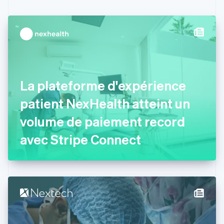
Canada
English
Français
Chine continentale
简体中文
English
Chypre
English
Croatie
English
Italiano
La plateforme d'expérience
Danemark
patient NexHealth atteint un
English
Émirats arabes unis
volume de paiement record
English
Espagne
avec Stripe Connect
Español
English
Estonie
English
États-Unis
English
Español
简体中文
Finlande
English
Svenska
France
Français
English