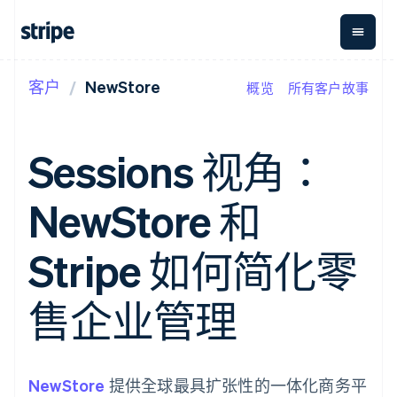
客户
NewStore
概览
所有客户故事
按企业阶段
文档
学习
支付
营收
资金管
平台
理
易市
大型企业
Stripe 文档
博客
Payments
Billing
初创企业
API 参考文档
客户案例
Sessions 视角：
在线支付
经常性收入
Global
Conn
库与 SDK
指南
Managed
Metronome
Payouts
Stripe Apps
Payments
按用量计费
平台
NewStore 和
备案商家解决
Subscriptions
向第三
按应用场景
方案
方打款
支持
订阅管理
Payment links
Crypto
指南
智能体商务
Stripe 如何简化零
Invoicing
钱包、
加密货币
获取支持
无代码支付
一次性或定期
稳定币
电子商务
接受线上付款
托管支持方案
Checkout
账单
发行和
嵌入式金融
实施预置结账流程
专业服务
售企业管理
预构建支付界
Tax
发卡基
财务自动化
构建平台或交易市场
面
销售税和增值
础设施
全球化企业
管理订阅
Elements
税自动化
应用内支付
提供按用量计费
灵活的 UI 组件
Revenue
交易市场
发行稳定币支持的支付卡
Payment
Recognition
公司
资金管理
通过智能体配置和管理服
NewStore
methods
提供全球最具扩张性的一体化商务平
会计自动化
平台
务