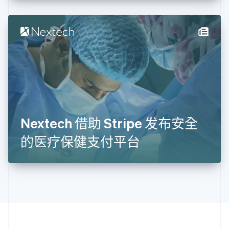
English
Italiano
拉脱维亚
English
立陶宛
English
列支敦士登
Deutsch
English
卢森堡
Français
Deutsch
English
罗马尼亚
English
Nextech 借助 Stripe 发布安全
马尔他
English
的医疗保健支付平台
马来西亚
English
简体中文
美国
English
Español
简体中文
墨西哥
Español
English
挪威
English
葡萄牙