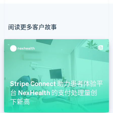
Português
English
保加利亚
English
比利时
Nederlands
Français
Deutsch
English
阅读更多客户故事
波兰
English
丹麦
English
德国
Deutsch
English
法国
Français
English
芬兰
English
Svenska
Stripe Connect 助力患者体验平
荷兰
Nederlands
English
台 NexHealth 的支付处理量创
加拿大
English
Français
下新高
捷克
English
克罗地亚