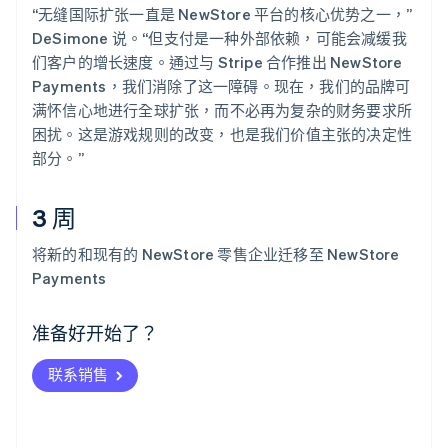
“无缝国际扩张一直是 NewStore 平台的核心优势之一，”
DeSimone 说。“但支付是一种外部依赖，可能会减缓我
们客户的增长速度。通过与 Stripe 合作推出 NewStore
Payments，我们消除了这一障碍。现在，我们的品牌可
满怀信心地进行全球扩张，而不必再为复杂的财务要求所
困扰。这是游戏规则的改变，也是我们价值主张的决定性
部分。”
3 周
阿联酋
将新的和现有的 NewStore 零售企业迁移至 NewStore
English
Payments
爱尔兰
English
爱沙尼亚
准备好开始了？
English
奥地利
联系销售
Deutsch
English
澳大利亚
English
巴西