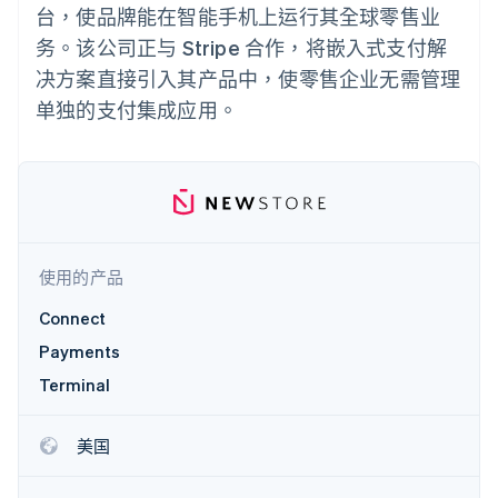
接入 125+ 种支
Stripe Sigma
产品路线图
台，使品牌能在智能手机上运行其全球零售业
SaaS
付方式
自定义报告
Sessions 年度大会
务。该公司正与 Stripe 合作，将嵌入式支付解
Authorization
Data Pipeline
招聘
Boost
数据同步
资讯中心
决方案直接引入其产品中，使零售企业无需管理
支付成功率优
资源
Stripe Press
化
单独的支付集成应用。
按行业
Link
应用集成
加速结账
AI 企业
代码示例
创作者经济
开发者博客
联系
游戏
API 状态
酒店、旅游与休闲
联系销售
保险
成为合作伙伴
更多
媒体与娱乐
Product roadmap
非营利组织
使用的产品
了解未来规划
专业服务
公共部门
Connect
Radar
零售
欺诈防范
Payments
Atlas
Terminal
初创企业注册
生态系统
Climate
美国
碳移除
合作伙伴
Stripe App Marketplace