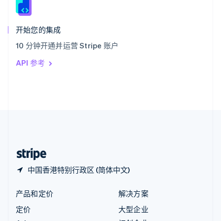
English
匈牙利
English
开始您的集成
意大利
10 分钟开通并运营 Stripe 账户
Italiano
English
印度
API 参考
English
英国
English
直布罗陀
English
中国内地
简体中文
English
中国香港特别行政区
English
简体中文
中国香港特别行政区 (简体中文)
产品和定价
解决方案
定价
大型企业