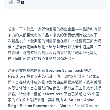
平台
Stripe Sessions 2026
了解 Stripe 如何为 AI 构建经济基础设施。
立即观看
想象一下，您是一家蓬勃发展的零售企业——品牌和有影
响力的人都喜欢您的产品，忠实的消费者期待着您的下一
次新品发布，全渠道的销售额也在飙升。但要真正扩大规
模，您需要走向全球化。这意味着要解决全渠道运营、库
存管理、财务监管合规以及跨语言和货币的本地化等问
题，同时还要保持核心业务的强劲发展。
这正是零售技术创新者 Stephen Schambach 通过
NewStore 想要攻克的挑战。他于 2015 年创立了这家公
司，旨在将实体店购物转型为由应用程序驱动、数字关联
的零售体验，旨在推动门店销售、提高店员工作效率并提
高客户转化率。目前，NewStore 平台已被超过 55 个国
家的 90 多个品牌采用，其中包括 AllSaints、Anine
Bing、Burton Snowboards、Clarks、Fossil Group、