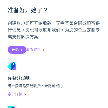
Português
English
准备好开始了？
日本
日本語
English
瑞典
创建账户即可开始收款，无需签署合同或填写银
Svenska
English
瑞士
行信息。您也可以联系我们，为您的企业定制专
Deutsch
Français
Italiano
English
属支付解决方案。
塞浦路斯
English
斯洛伐克
开始
联系销售
English
斯洛文尼亚
English
Italiano
泰国
ไทย
English
希腊
价格始终透明
English
统一按每笔交易收费，无隐藏费用
西班牙
Español
English
定价详情
新加坡
English
简体中文
新西兰