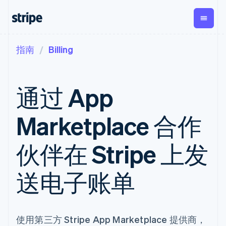
指南
Billing
按企业阶段
文档
学习
支付
营收
资金管理
平台
易市
大型企业
Stripe 文档
博客
Payments
Billing
Treasury
初创企业
API 参考文档
客户案例
通过 App
在线支付
经常性收入
Con
库与 SDK
指南
企业财务
Managed
Metronome
Stripe Apps
Payments
按用量计费
Global
平台
Marketplace 合作
备案商家解决
Payouts
Subscriptions
Capi
按应用场景
方案
平
支持
向第三方
订阅管理
Payment links
客户
指南
智能体商务
伙伴在 Stripe 上发
打款
Invoicing
Trea
加密货币
获取支持
无代码支付
一次性或定期
Capital
平
电子商务
接受线上付款
托管支持方案
企业融资
Checkout
账单
嵌入
嵌入式金融
实施预置结账流程
专业服务
送电子账单
预构建支付界
Crypto
Tax
融服
财务自动化
构建平台或交易市场
钱包、稳
面
销售税和增值
Iss
全球化企业
管理订阅
定币发行
Elements
税自动化
实体
应用内支付
提供按用量计费
灵活的 UI 组件
和发卡基
Crypto
Revenue
虚拟
交易市场
发行稳定币支持的支付卡
Onramp
支付方式
Recognition
础设施
公司
资金管理
通过智能体配置和管理服
可嵌入的
使用第三方 Stripe App Marketplace 提供商，
Access to
会计自动化
平台
务