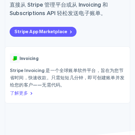
加密货币
125+
Stripe Sigma
产品路线图
直接从 Stripe 管理平台或从 Invoicing 和
SaaS
自定义报告
购买
Terminal
Sessions 年度大会
Subscriptions API 轻松发送电子账单。
线下支付
Data Pipeline
招聘
数据同步
Authorization
资讯中心
Boost
资源
Stripe Press
支付成功率优
按行业
Stripe App Marketplace
化
应用集成
Link
AI 企业
代码示例
加速结账
创作者经济
开发者博客
联系
Financial
游戏
API 状态
Connections
酒店、旅游与休闲
Invoicing
联系销售
关联金融账户
保险
成为合作伙伴
数据
媒体与娱乐
Stripe Invoicing 是一个全球账单软件平台，旨在为您节
非营利组织
省时间，快速收款。只需短短几分钟，即可创建账单并发
专业服务
给您的客户——无需代码。
公共部门
零售
了解更多
更多
Product roadmap
了解未来规划
生态系统
Radar
欺诈防范
合作伙伴
Atlas
Stripe App Marketplace
初创企业注册