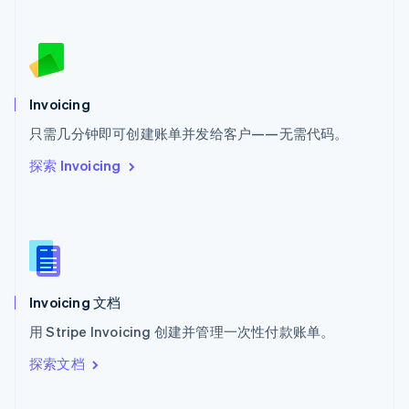
斯洛伐克
English
斯洛文尼亚
English
Italiano
泰国
Invoicing
ไทย
English
希腊
只需几分钟即可创建账单并发给客户——无需代码。
English
探索 Invoicing
西班牙
Español
English
新加坡
English
简体中文
新西兰
English
匈牙利
English
Invoicing 文档
意大利
用 Stripe Invoicing 创建并管理一次性付款账单。
Italiano
English
印度
探索文档
English
英国
English