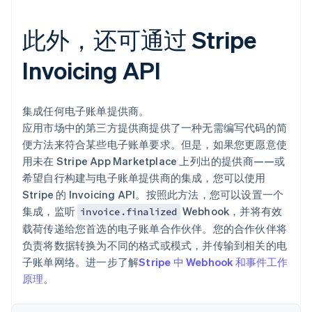
德国
Deutsch
English
此外，还可通过 Stripe
法国
Français
English
Invoicing API
芬兰
English
Svenska
荷兰
集成任何电子账单提供商。
Nederlands
English
应用市场中的第三方提供商提供了一种无需编写代码的简
加拿大
便方法来符合某些电子账单要求。但是，如果您更愿意使
English
Français
捷克
用未在 Stripe App Marketplace 上列出的提供商——或
English
希望自行构建与电子账单提供商的集成，您可以使用
克罗地亚
Stripe 的 Invoicing API。按照此方法，您可以设置一个
English
Italiano
集成，监听
Webhook，并将有效
invoice.finalized
拉脱维亚
载荷传递给您首选的电子账单合作伙伴。您的合作伙伴将
English
立陶宛
负责将数据转换为不同的格式或模式，并传输到相关的电
English
子账单网络。进一步了解
Stripe 中 Webhook 和事件工作
列支敦士登
原理
。
Deutsch
English
卢森堡
Français
Deutsch
English