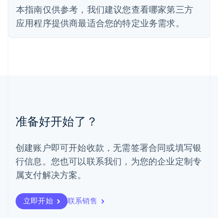
本指南仅供参考，我们建议您查看哪家第三方
罗马尼亚
English
应用程序提供商最适合您的特定业务需求。
马尔他
English
马来西亚
English
简体中文
美国
English
Español
简体中文
墨西哥
Español
English
挪威
准备好开始了？
English
葡萄牙
Português
English
创建账户即可开始收款，无需签署合同或填写银
日本
行信息。您也可以联系我们，为您的企业定制专
日本語
English
瑞典
属支付解决方案。
Svenska
English
瑞士
Deutsch
Français
Italiano
English
立即开始
联系销售
塞浦路斯
English