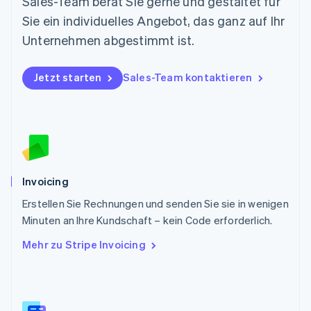
Sales-Team berät Sie gerne und gestaltet für
English
Sie ein individuelles Angebot, das ganz auf Ihr
Österreich
Deutsch
English
Unternehmen abgestimmt ist.
Polen
English
Portugal
Jetzt starten
Sales-Team kontaktieren
Português
English
Rumänien
English
Schweden
Svenska
English
Schweiz
Deutsch
Français
Italiano
English
Invoicing
Singapur
English
简体中文
Erstellen Sie Rechnungen und senden Sie sie in wenigen
Slowakei
Minuten an Ihre Kundschaft – kein Code erforderlich.
English
Mehr zu Stripe Invoicing
Slowenien
English
Italiano
Sonderverwaltungsregion Hongkong,
China
English
简体中文