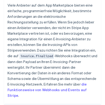
Deutsch
English
Viele Anbieter auf dem App Marketplace bieten eine
Estland
einfache, programmierfreie Möglichkeit, bestimmte
English
Anforderungen an die elektronische
Festlandchina
简体中文
English
Rechnungsstellung zu erfüllen. Wenn Sie jedoch lieber
Finnland
einen Anbieter verwenden, der nicht im Stripe App
English
Svenska
Marketplace vertreten ist, oder es bevorzugen, eine
Frankreich
eigene Integration für einen E-Invoicing-Anbieter zu
Français
English
erstellen, können Sie die Invoicing-APIs von
Gibraltar
English
Stripeverwenden. Dazu richten Sie eine Integration ein,
Griechenland
die auf
-Webhooks überwacht und
invoice.finalized
English
dann den Payload an Ihren E-Invoicing-Partner
Indien
weitergibt. Ihr Partner übernimmt dann die
English
Konvertierung der Daten in ein anderes Format oder
Irland
Schema sowie die Übermittlung an das entsprechende
English
Italien
E-Invoicing-Netzwerk. Erfahren Sie mehr über
die
Italiano
English
Funktionsweise von Webhooks und Events auf
Japan
Stripe
.
日本語
English
Kanada