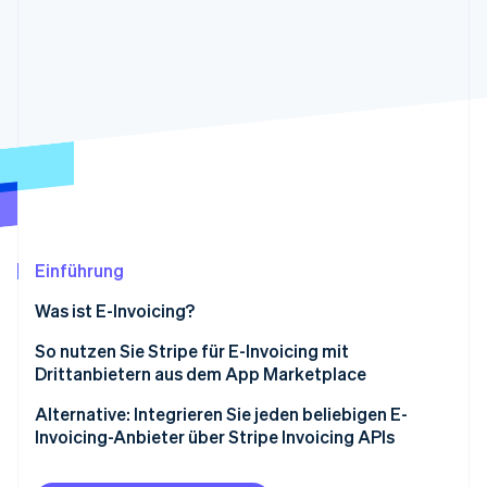
Betrugsprävention
Ecosystem
Atlas
Start-up-Gründung
Partner
Stripe App-Marktplatz
Climate
CO₂-Entnahme
Stripe-Sessions 2026
Erfahren Sie, wie Stripe Lösungen für die Wirtschaft
Einführung
Jetzt ansehen
Was ist E-Invoicing?
So nutzen Sie Stripe für E-Invoicing mit
Drittanbietern aus dem App Marketplace
Alternative: Integrieren Sie jeden beliebigen E-
Invoicing-Anbieter über Stripe Invoicing APIs