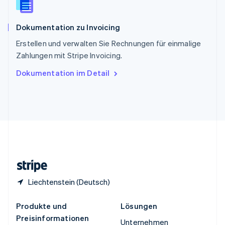
Spanien
Español
English
Dokumentation zu Invoicing
Thailand
ไทย
English
Erstellen und verwalten Sie Rechnungen für einmalige
Tschechische Republik
Zahlungen mit Stripe Invoicing.
English
Ungarn
Dokumentation im Detail
English
Vereinigte Arabische Emirate
English
Vereinigte Staaten
English
Español
简体中文
Vereinigtes Königreich
English
Zypern
English
Liechtenstein (Deutsch)
Produkte und
Lösungen
Preisinformationen
Unternehmen