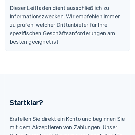
English
Français
Dieser Leitfaden dient ausschließlich zu
Kroatien
Informationszwecken. Wir empfehlen immer
English
Italiano
Lettland
zu prüfen, welcher Drittanbieter für Ihre
English
spezifischen Geschäftsanforderungen am
Liechtenstein
Deutsch
English
besten geeignet ist.
Litauen
English
Luxemburg
Français
Deutsch
English
Malaysia
English
简体中文
Malta
English
Mexiko
Startklar?
Español
English
Neuseeland
English
Erstellen Sie direkt ein Konto und beginnen Sie
Niederlande
mit dem Akzeptieren von Zahlungen. Unser
Nederlands
English
Norwegen