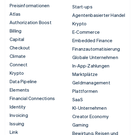
Preisinformationen
Start-ups
Atlas
Agentenbasierter Handel
Authorization Boost
Krypto
Billing
E-Commerce
Capital
Embedded Finance
Checkout
Finanzautomatisierung
Climate
Globale Unternehmen
Connect
In-App-Zahlungen
Krypto
Marktplätze
Data Pipeline
Geldmanagement
Elements
Plattformen
Financial Connections
SaaS
Identity
KI-Unternehmen
Invoicing
Creator Economy
Issuing
Gaming
Link
Bewirtung, Reisen und