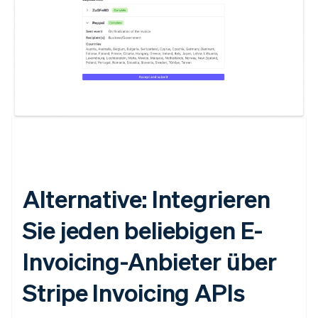
Australien
English
Alternative: Integrieren
Belgien
Nederlands
Français
Deutsch
English
Sie jeden beliebigen E-
Brasilien
Português
English
Invoicing-Anbieter über
Bulgarien
English
Dänemark
Stripe Invoicing APIs
English
Deutschland