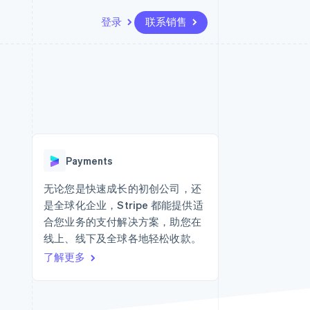
登录
联系销售
资源
生态系统
联系
场
更多
应用集成
合作伙伴
联系销售
Product roadmap
代码示例
Stripe App Marketplace
成为合作伙伴
了解未来规划
开发者博客
API 状态
Radar
欺诈防范
Payments
Atlas
初创企业注册
无论您是快速成长的初创公司，还
是全球化企业，Stripe 都能提供适
Climate
碳移除
合您业务的支付解决方案，助您在
线上、线下及全球各地轻松收款。
了解更多