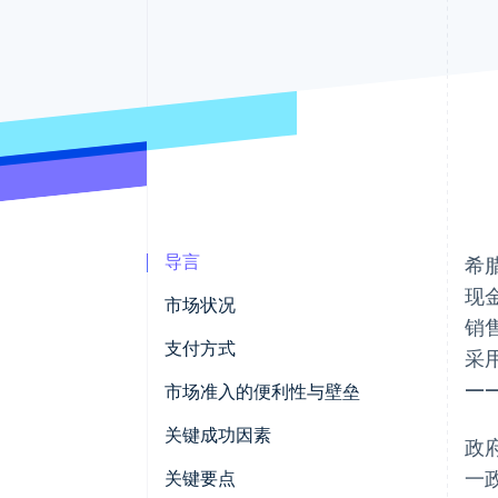
加速结账
导言
希
现
市场状况
销售
支付方式
采
—
使用情况
市场准入的便利性与壁垒
趋势
税务
关键成功因素
政
一
撤单与争议
关键要点