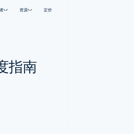
者
资源
定价
景
指南
按行业
公司
资金管理
平台和交易市
商务
持
接受线上付款
AI 企业
产品路线图
Global Payouts
Connect
币
持方案
实施预置结账流程
创作者经济
Sessions 年度大会
向第三方打款
平台支付
务
务
构建平台或交易市场
游戏
招聘
Crypto
度指南
金融
管理订阅
酒店、旅游与休闲
资讯中心
钱包、稳定币发行和发卡基础设
动化
提供按用量计费
保险
Stripe Press
施
企业
发行稳定币支持的支付卡
媒体与娱乐
支付
通过智能体配置和管理服务
非营利组织
场
专业服务
理
公共部门
零售
化
on