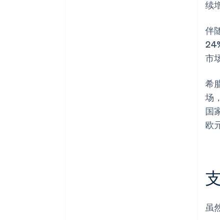
续
伴
2
市
希
场
国
欧元
虽