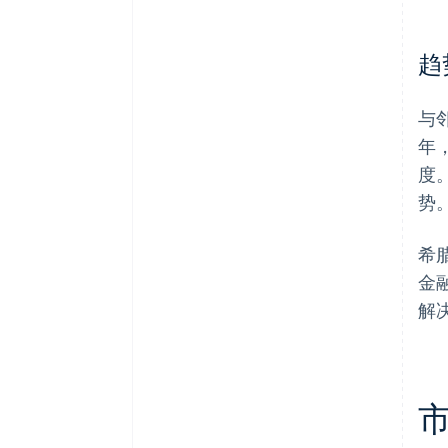
趋
与
年
度
势
希
金
解