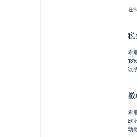
在
税
希
1
误
撤
希
欧
动