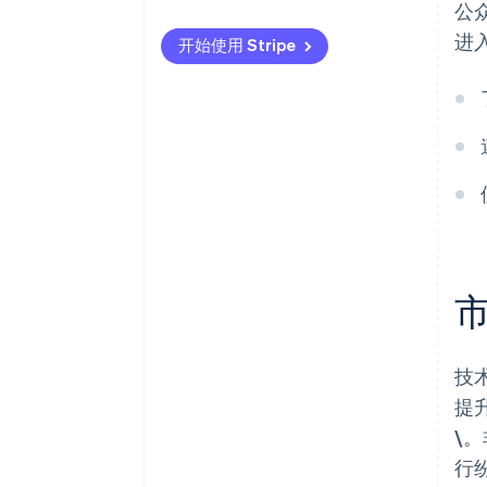
公
国际支付
了解本地支付偏好
进
开始使用 Stripe
安全与隐私
遵守法规
采用强有力的安全措施
技
提升
\
行