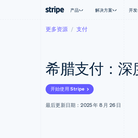
产品
解决方案
开发
更多资源
支付
按企业阶段
文档
学习
按应用场
支持
支付
营收
大型企业
Stripe 文档
博客
智能体
获取支
Payments
Billing
初创企业
API 参考文档
客户案例
加密货
托管支
在线支付
经常性收入
库与 SDK
指南
电子商
专业服
Managed Payments
Metronome
Stripe Apps
希腊支付：深
嵌入式
备案商家解决方案
按用量计费
财务自
Payment links
Subscriptions
全球化
无代码支付
订阅管理
应用内
Checkout
Invoicing
交易市
预构建支付界面
一次性或定期账单
开始使用 Stripe
资金管
Elements
Tax
平台
灵活的 UI 组件
销售税和增值税自动
SaaS
Payment methods
Revenue Recogniti
最后更新日期：2025 年 8 月 26 日
接入 125+ 种支付方式
会计自动化
Terminal
Stripe Sigma
线下支付
自定义报告
Authorization Boost
Data Pipeline
支付成功率优化
数据同步
Link