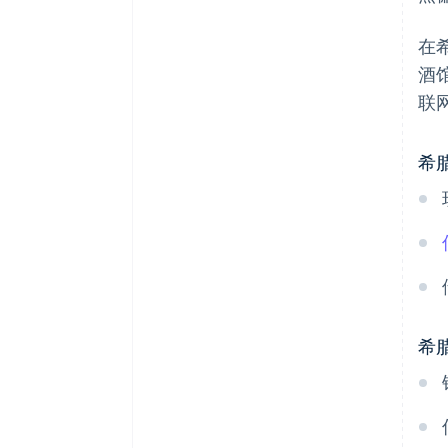
在
酒
联
希腊
希腊