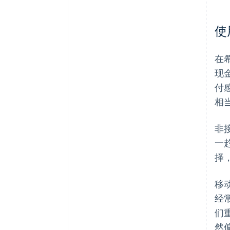
使
在
现
付
相
非
一
择
移
经
们
然