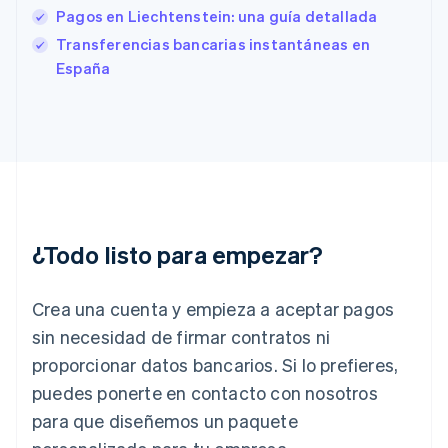
English
Pagos en Liechtenstein: una guía detallada
Finlandia
English
Svenska
Transferencias bancarias instantáneas en
Francia
España
Français
English
Gibraltar
English
Grecia
English
Hungría
English
India
English
¿Todo listo para empezar?
Irlanda
English
Crea una cuenta y empieza a aceptar pagos
Italia
Italiano
English
sin necesidad de firmar contratos ni
Japón
proporcionar datos bancarios. Si lo prefieres,
日本語
English
Letonia
puedes ponerte en contacto con nosotros
English
para que diseñemos un paquete
Liechtenstein