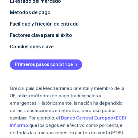
El estado del mercado
Radar
Métodos de pago
Prevención de fraude
Ecosistema
Atlas
Consumo
Facilidad y fricción de entrada
Constitución de una startup
Socios
Tendencias
Impuestos
Factores clave para el éxito
Climate
Stripe App Marketplace
Eliminación de dióxido de carbono
Contracargos y disputas
Conclusiones clave
Identity
Pagos internacionales
Comprende las preferencias de pago locales
Verificación de identidad en línea
Primeros pasos con Stripe
Seguridad y privacidad
Cumple con la normativa
Implementa fuertes medidas de seguridad
Grecia, país del Mediterráneo oriental y miembro de la
Sesiones de Stripe 2026
UE, utiliza métodos de pago tradicionales y
Descubre cómo Stripe construye la infraestructura económi
emergentes. Históricamente, la nación ha dependido
Mirar ahora
de las transacciones en efectivo, pero eso podría
cambiar. Por ejemplo, el
Banco Central Europeo (ECB)
informó
que los pagos en efectivo como porcentaje
de todas las transacciones en puntos de venta (POS)