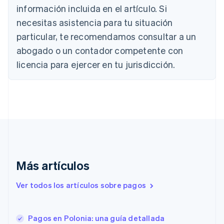
English
información incluida en el artículo. Si
Canadá
necesitas asistencia para tu situación
English
Français
China continental
particular, te recomendamos consultar a un
简体中文
English
abogado o un contador competente con
Chipre
English
licencia para ejercer en tu jurisdicción.
Croacia
English
Italiano
Dinamarca
English
Emiratos Árabes Unidos
English
Eslovaquia
English
Eslovenia
Más artículos
English
Italiano
España
Ver todos los artículos sobre pagos
Español
English
Estados Unidos
English
Español
简体中文
Estonia
Pagos en Polonia: una guía detallada