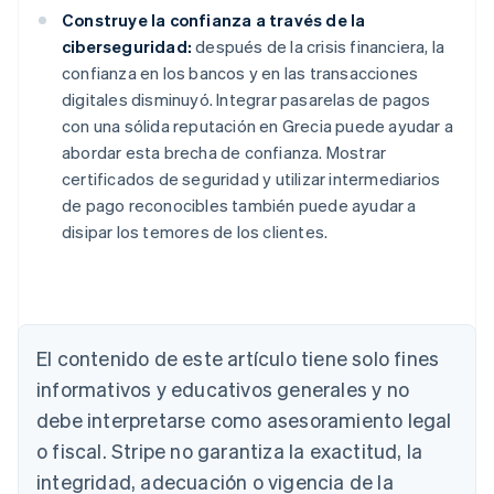
Construye la confianza a través de la
ciberseguridad:
después de la crisis financiera, la
confianza en los bancos y en las transacciones
digitales disminuyó. Integrar pasarelas de pagos
con una sólida reputación en Grecia puede ayudar a
abordar esta brecha de confianza. Mostrar
certificados de seguridad y utilizar intermediarios
de pago reconocibles también puede ayudar a
disipar los temores de los clientes.
Alemania
Deutsch
English
Australia
English
Austria
El contenido de este artículo tiene solo fines
Deutsch
English
Bélgica
informativos y educativos generales y no
Nederlands
Français
Deutsch
English
debe interpretarse como asesoramiento legal
Brasil
o fiscal. Stripe no garantiza la exactitud, la
Português
English
Bulgaria
integridad, adecuación o vigencia de la