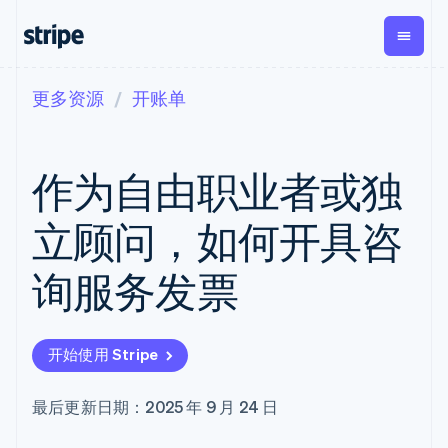
更多资源
开账单
按企业阶段
文档
学习
支付
营收
资金管
平台
理
易市
大型企业
Stripe 文档
博客
Payments
Billing
初创企业
API 参考文档
客户案例
作为自由职业者或独
在线支付
经常性收入
Global
Conn
库与 SDK
指南
Managed
Metronome
Payouts
Stripe Apps
Payments
按用量计费
平台
立顾问，如何开具咨
备案商家解决
Subscriptions
向第三
按应用场景
方案
方打款
支持
订阅管理
Payment links
Crypto
询服务发票
指南
智能体商务
Invoicing
钱包、
加密货币
获取支持
无代码支付
一次性或定期
稳定币
电子商务
接受线上付款
托管支持方案
Checkout
账单
发行和
嵌入式金融
实施预置结账流程
专业服务
预构建支付界
Tax
发卡基
开始使用 Stripe
财务自动化
构建平台或交易市场
面
销售税和增值
础设施
全球化企业
管理订阅
Elements
税自动化
应用内支付
提供按用量计费
灵活的 UI 组件
Revenue
最后更新日期：2025 年 9 月 24 日
交易市场
发行稳定币支持的支付卡
Payment
Recognition
公司
资金管理
通过智能体配置和管理服
methods
会计自动化
平台
务