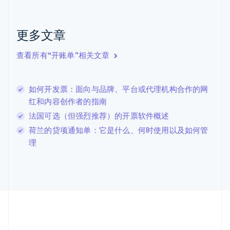
English
克罗地亚
English
Italiano
更多文章
拉脱维亚
English
查看所有“开账单”相关文章
立陶宛
English
列支敦士登
如何开发票：面向与品牌、平台或代理机构合作的网
Deutsch
English
卢森堡
红和内容创作者的指南
Français
Deutsch
English
法国可选（但强烈推荐）的开票软件概述
罗马尼亚
荷兰的贷项通知单：它是什么、何时使用以及如何管
English
马尔他
理
English
马来西亚
English
简体中文
美国
English
Español
简体中文
墨西哥
Español
English
挪威