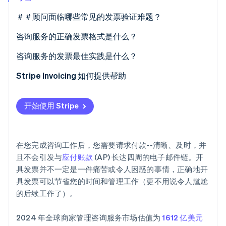
＃＃顾问面临哪些常见的发票验证难题？
描述含糊不清
咨询服务的正确发票格式是什么？
Stripe Sessions 2026
缺少基础知识
您的信息
咨询服务的发票最佳实践是什么？
了解 Stripe 如何为 AI 构建经济基础设施。
立即观看
格式杂乱
客户信息
提前设定预期
Stripe Invoicing 如何提供帮助
延迟交货
发票编号和日期
跟踪您的工作
开始使用 Stripe
行项目
不要等着开发票
小计、税费和折扣
使用一致、精炼的格式
在您完成咨询工作后，您需要请求付款--清晰、及时，并
应付总额
简化支付手续
且不会引发与
应付账款
(AP) 长达四周的电子邮件链。开
具发票并不一定是一件痛苦或令人困惑的事情，正确地开
付款说明
强化你的条款
具发票可以节省您的时间和管理工作（更不用说令人尴尬
跟进（礼貌地）
的后续工作了）。
办理登机手续
2024 年全球商家管理咨询服务市场估值为
1612 亿美元