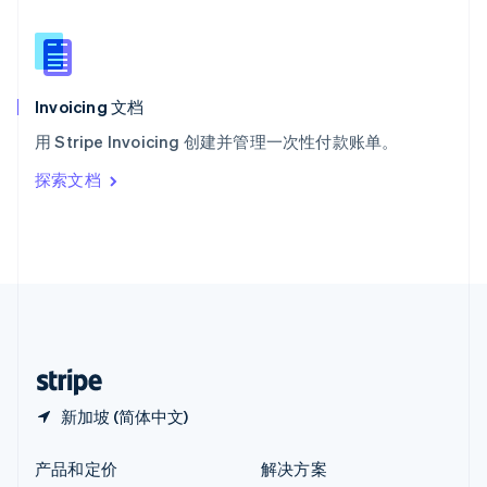
English
简体中文
新西兰
English
匈牙利
English
Invoicing 文档
意大利
用 Stripe Invoicing 创建并管理一次性付款账单。
Italiano
English
印度
探索文档
English
英国
English
直布罗陀
English
中国内地
简体中文
English
中国香港特别行政区
English
简体中文
新加坡 (简体中文)
产品和定价
解决方案