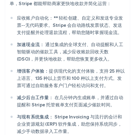
单，Stripe 都能帮助商家更快地收款并简化运营：
应收账户自动化：** 轻松创建、自定义和发送专业发
票--无代码要求。Stripe 会自动路线发票状态、发送
支付提醒并处理退款流程，帮助您随时掌握现金流。
加速现金流：
通过集成的全球支付、自动提醒和人工
智能驱动的催款工具，减少应收账款回收天数
(DSO)，并更快地收款，帮助您恢复更多收入。
增强客户体验：
提供现代化的支付体验，支持 25 种以
上语言、135 种以上货币和 100 种以上支付方式。发
阿联酋
票可通过自助服务客户门户轻松访问和支付。
English
爱尔兰
减少后台工作量：
在几分钟内生成账单，并通过自动
English
提醒和 Stripe 托管账单支付页面减少催款时间。
爱沙尼亚
English
与现有系统集成：
Stripe Invoicing 与流行的会计和
奥地利
企业资源规划 (ERP) 软件集成，助您保持系统同步，
Deutsch
English
减少手动数据录入工作量。
澳大利亚