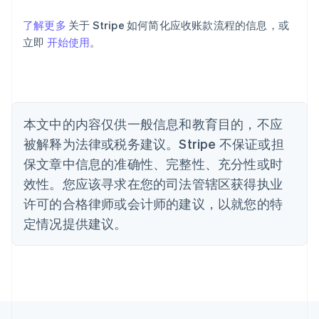
English
巴西
了解更多
关于 Stripe 如何简化应收账款流程的信息，或
Português
English
立即
开始使用
。
保加利亚
English
比利时
Nederlands
Français
Deutsch
English
波兰
本文中的内容仅供一般信息和教育目的，不应
English
丹麦
被解释为法律或税务建议。Stripe 不保证或担
English
保文章中信息的准确性、完整性、充分性或时
德国
效性。您应该寻求在您的司法管辖区获得执业
Deutsch
English
法国
许可的合格律师或会计师的建议，以就您的特
Français
English
定情况提供建议。
芬兰
English
Svenska
荷兰
Nederlands
English
加拿大
English
Français
捷克