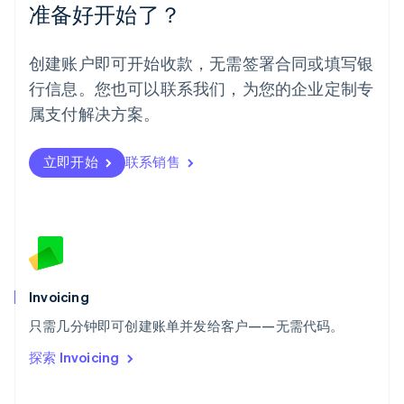
准备好开始了？
English
葡萄牙
Português
English
创建账户即可开始收款，无需签署合同或填写银
日本
行信息。您也可以联系我们，为您的企业定制专
日本語
English
瑞典
属支付解决方案。
Svenska
English
瑞士
Deutsch
Français
Italiano
English
立即开始
联系销售
塞浦路斯
English
斯洛伐克
English
斯洛文尼亚
English
Italiano
泰国
Invoicing
ไทย
English
希腊
只需几分钟即可创建账单并发给客户——无需代码。
English
探索 Invoicing
西班牙
Español
English
新加坡