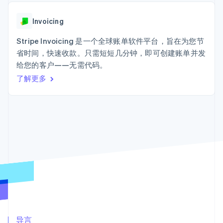
接入 125+ 种支
Stripe Sigma
产品路线图
SaaS
付方式
自定义报告
Sessions 年度大会
Terminal
Data Pipeline
Invoicing
招聘
线下支付
数据同步
资讯中心
Authorization
资源
Stripe Invoicing 是一个全球账单软件平台，旨在为您节
Stripe Press
Boost
按行业
省时间，快速收款。只需短短几分钟，即可创建账单并发
支付成功率优
应用集成
给您的客户——无需代码。
化
AI 企业
代码示例
Link
创作者经济
开发者博客
了解更多
联系
加速结账
游戏
API 状态
酒店、旅游与休闲
联系销售
保险
成为合作伙伴
媒体与娱乐
非营利组织
更多
专业服务
Product roadmap
公共部门
了解未来规划
零售
Radar
欺诈防范
Atlas
生态系统
初创企业注册
合作伙伴
Climate
Stripe App Marketplace
碳移除
导言