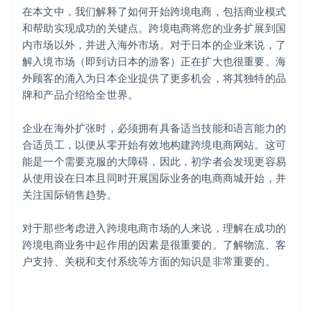
在本文中，我们解释了如何开始跨境电商，包括商业模式
和帮助实现成功的关键点。跨境电商将您的业务扩展到国
内市场以外，并进入海外市场。对于日本的企业来说，了
解入境市场（即到访日本的游客）正在扩大也很重要。海
外顾客的涌入为日本企业提供了更多机会，将其独特的品
牌和产品介绍给全世界。
阿联酋
English
企业在海外扩张时，必须拥有具备适当技能和语言能力的
爱尔兰
合适员工，以便从零开始有效地构建跨境电商网站。这可
English
爱沙尼亚
能是一个需要克服的大障碍，因此，初学者会发现更容易
English
从使用设在日本且同时开展国际业务的电商商城开始，并
奥地利
关注国际销售趋势。
Deutsch
English
澳大利亚
对于那些考虑进入跨境电商市场的人来说，理解在成功的
English
巴西
跨境电商业务中起作用的因素是很重要的。了解物流、客
Português
English
户支持、关税和支付系统等方面的知识是非常重要的。
保加利亚
English
比利时