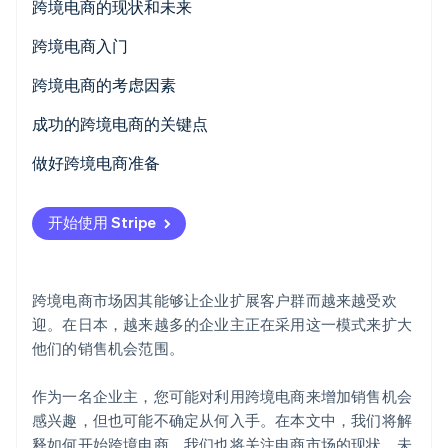
跨境电商的现状和未来
跨境电商入门
在日本建立一个独特的 B2C 电商网站，海外客户可以
跨境电商的考虑因素
Stripe Sessions 2026
访问
选择产品并研究海外市场
成功的跨境电商的关键点
了解 Stripe 如何为 AI 构建经济基础设施。
立即观看
在日本的 B2C 电商商城开设面向国际客户的店铺
确保您了解有关关税和海外运输的规定
战略和商业模式
做好跨境电商准备
在目标国家/地区的 C2C 或 B2C 电商商城开店
法律制度、语言、习俗和文化价值观
开始使用 Stripe
使用保税仓库在目标国家/地区的电商商城开设店铺
物流和客户支持
使用保税仓库在目标国家/地区的电商商城开设店铺
海关
跨境电商市场因其能够让企业扩展客户群而越来越受欢
使用一般贸易操作在目标国家/地区的电商商城开设店
支付环境
迎。在日本，越来越多的企业主正在采用这一模式来扩大
铺
他们的销售机会范围。
在您的目标国家/地区建立一个独特的 B2C 电商网站
作为一名企业主，您可能对利用跨境电商来增加销售机会
感兴趣，但也可能不确定从何入手。在本文中，我们将解
释如何开始跨境电商。我们也将关注电商市场的现状、未