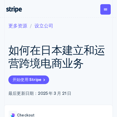
更多资源
设立公司
按企业阶段
文档
学习
支付
营收
资金管
平台
理
易市
大型企业
Stripe 文档
博客
Payments
Billing
初创企业
API 参考文档
客户案例
如何在日本建立和运
在线支付
经常性收入
Global
Conn
库与 SDK
指南
Managed
Metronome
Payouts
Stripe Apps
Payments
按用量计费
平台
营跨境电商业务
备案商家解决
Subscriptions
向第三
按应用场景
方案
方打款
支持
订阅管理
Payment links
Crypto
指南
智能体商务
Invoicing
钱包、
加密货币
获取支持
无代码支付
一次性或定期
开始使用 Stripe
稳定币
电子商务
接受线上付款
托管支持方案
Checkout
账单
发行和
嵌入式金融
实施预置结账流程
专业服务
预构建支付界
Tax
发卡基
财务自动化
构建平台或交易市场
最后更新日期：2025 年 3 月 21 日
面
销售税和增值
础设施
全球化企业
管理订阅
Elements
税自动化
应用内支付
提供按用量计费
灵活的 UI 组件
Revenue
交易市场
发行稳定币支持的支付卡
Payment
Recognition
公司
资金管理
通过智能体配置和管理服
methods
会计自动化
Checkout
平台
务