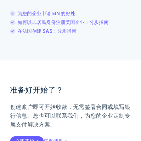
English
列支敦士登
为您的企业申请 EIN 的好处
Deutsch
English
卢森堡
如何以非居民身份注册美国企业：分步指南
Français
Deutsch
English
在法国创建 SAS：分步指南
罗马尼亚
English
马尔他
English
马来西亚
English
简体中文
美国
English
Español
简体中文
墨西哥
准备好开始了？
Español
English
挪威
English
创建账户即可开始收款，无需签署合同或填写银
葡萄牙
行信息。您也可以联系我们，为您的企业定制专
Português
English
日本
属支付解决方案。
日本語
English
瑞典