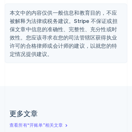
Nederlands
Français
Deutsch
English
波兰
本文中的内容仅供一般信息和教育目的，不应
English
丹麦
被解释为法律或税务建议。Stripe 不保证或担
English
保文章中信息的准确性、完整性、充分性或时
德国
效性。您应该寻求在您的司法管辖区获得执业
Deutsch
English
法国
许可的合格律师或会计师的建议，以就您的特
Français
English
定情况提供建议。
芬兰
English
Svenska
荷兰
Nederlands
English
加拿大
English
Français
捷克
English
克罗地亚
English
Italiano
更多文章
拉脱维亚
English
查看所有“开账单”相关文章
立陶宛