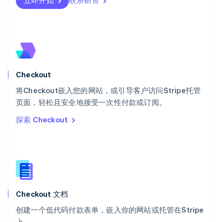
立即开始
联系销售
Svenska
English
瑞士
Deutsch
Français
Italiano
English
塞浦路斯
English
斯洛伐克
English
斯洛文尼亚
Checkout
English
Italiano
将Checkout嵌入您的网站，或引导客户访问Stripe托管
泰国
ไทย
English
页面，轻松且安全地接受一次性付款或订阅。
希腊
探索 Checkout
English
西班牙
Español
English
新加坡
English
简体中文
新西兰
English
Checkout 文档
匈牙利
English
创建一个低代码付款表单，嵌入你的网站或托管在Stripe
意大利
上。