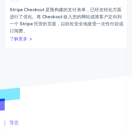
接入 125+ 种支
Stripe Sigma
产品路线图
SaaS
付方式
自定义报告
Sessions 年度大会
Stripe Checkout 是预构建的支付表单，已经在转化方面
Terminal
Data Pipeline
招聘
进行了优化。将 Checkout 嵌入您的网站或将客户定向到
线下支付
数据同步
资讯中心
Authorization
资源
一个 Stripe 托管的页面，以轻松安全地接受一次性付款或
Stripe Press
Boost
按行业
订阅费。
支付成功率优
应用集成
了解更多
化
AI 企业
代码示例
Link
创作者经济
开发者博客
联系
加速结账
游戏
API 状态
酒店、旅游与休闲
联系销售
保险
成为合作伙伴
媒体与娱乐
非营利组织
更多
专业服务
Product roadmap
公共部门
了解未来规划
零售
Radar
欺诈防范
Atlas
生态系统
初创企业注册
合作伙伴
导言
Climate
Stripe App Marketplace
碳移除