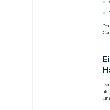
Der
Com
E
H
Der
akt
Ein