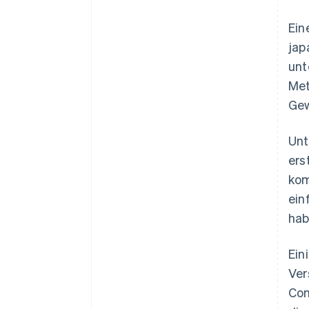
Ein
jap
unt
Met
Gew
Unt
ers
kom
ein
hab
Ein
Ver
Com