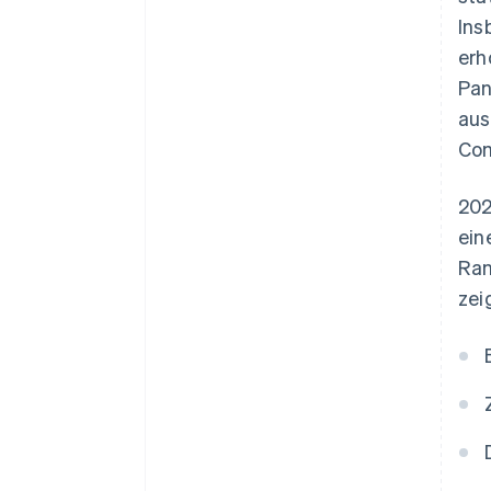
Ins
erh
Pan
aus
Com
202
ein
Ran
zei