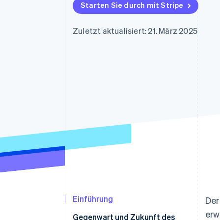
Optimierung der
Datensynchronisier
Starten Sie durch mit Stripe
Autorisierungsraten
Link
Beschleunigter Bezahlvorgang
Zuletzt aktualisiert: 21. März 2025
Financial Connections
Verbundene Finanzdaten
Einführung
Der
erw
Gegenwart und Zukunft des