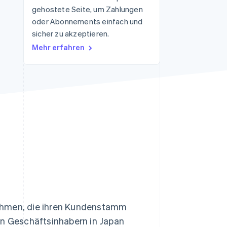
gehostete Seite, um Zahlungen
oder Abonnements einfach und
sicher zu akzeptieren.
Stripe-Sessions 2026
Erfahren Sie, wie Stripe
Mehr erfahren
Lösungen für die
Wirtschaftsinfrastruktur
für KI aufbaut.
Jetzt ansehen
nehmen, die ihren Kundenstamm
on Geschäftsinhabern in Japan