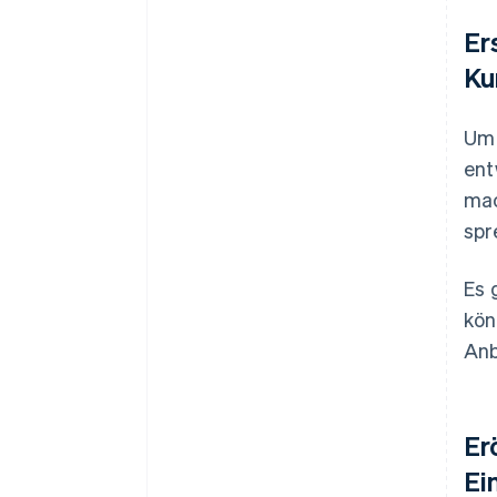
Er
Ku
Um 
ent
mac
spr
Es 
kön
Anb
Er
Ei