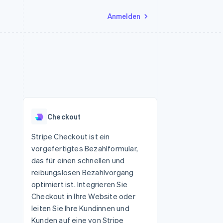
Anmelden
Ressourcen
Ecosystem
Kontakt
nd Marktplätze
Mehr
App-Integrationen
Partner
Sales-Team kontaktieren
Product roadmap
Code-Beispiele
Stripe App-Marktplatz
Partner werden
Ausblick
 Plattformen
Entwickler-Blog
 platforms
eit
API-Status
Radar
Betrugsprävention
eistungen
Checkout
Atlas
onen
virtuelle Karten
Start-up-Gründung
Stripe Checkout ist ein
vorgefertigtes Bezahlformular,
Climate
CO₂-Entnahme
das für einen schnellen und
reibungslosen Bezahlvorgang
Identity
Online-Identitätsprüfung
optimiert ist. Integrieren Sie
Checkout in Ihre Website oder
leiten Sie Ihre Kundinnen und
Kunden auf eine von Stripe