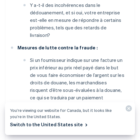
Y a-t-il des incohérences dans le
dédouanement, et si oui, votre entreprise
est-elle en mesure de répondre à certains
problèmes, tels que des retards de
livraison?
Mesures de lutte contre la fraude :
Si un fournisseur indique sur une facture un
prix inférieur au prix réel payé dans le but
de vous faire économiser de l’argent sur les
droits de douane, les marchandises
risquent d’être sous-évaluées à la douane,
ce qui se traduira par un paiement
insuffisant par votre entreprise des droits
You’re viewing our website for Canada, but it looks like
de douane applicables. Êtes-vous prêt(e) à
you’re in the United States.
refuser de telles offres de la part de vos
Switch to the United States site
fournisseurs?