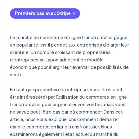
Systèmes juridiques, langues, coutumes et valeurs
Ouvrir un magasin dans un centre commercial de
l’étranger
culturelles
commerce en ligne avec les consommateurs ou de
Premiers pas avec Stripe
consommateur à consommateur dans votre pays
Logistique et service à la clientèle
cible
Douanes
Ouvrir une boutique dans un centre commercial de
Le marché du commerce en ligne transfrontalier gagne
commerce en ligne dans votre pays cible à l’aide d’un
Environnement de paiement
en popularité, car il permet aux entreprises d’élargir leur
entrepôt de douane
clientèle. Un nombre croissant de propriétaires
Ouvrir une boutique dans un centre commercial de
d’entreprises au Japon adoptent ce modèle
commerce en ligne dans votre pays cible à l’aide d’un
économique pour élargir leur éventail de possibilités de
entrepôt de douane
vente.
Ouvrir un magasin dans un centre commercial de
commerce en ligne dans votre pays cible à l’aide
En tant que propriétaire d’entreprise, vous êtes peut-
d’opérations commerciales générales
être intéressé(e) par l’utilisation du commerce en ligne
transfrontalier pour augmenter vos ventes, mais vous
Construire un site de commerce en ligne avec les
ne savez peut-être pas par où commencer. Dans cet
consommateurs unique dans votre pays cible
article, nous vous expliquerons comment démarrer
dans le commerce en ligne transfrontalier. Nous
examinerons également l’état actuel du marché du