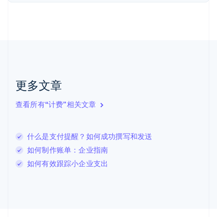
Nederlands
English
加拿大
English
Français
捷克
English
克罗地亚
English
Italiano
拉脱维亚
更多文章
English
立陶宛
查看所有“计费”相关文章
English
列支敦士登
Deutsch
English
卢森堡
什么是支付提醒？如何成功撰写和发送
Français
Deutsch
English
如何制作账单：企业指南
罗马尼亚
如何有效跟踪小企业支出
English
马尔他
English
马来西亚
English
简体中文
美国