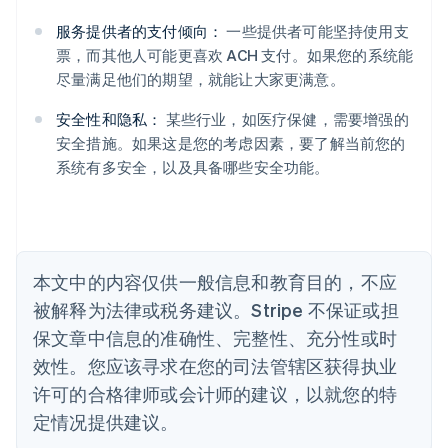
English
服务提供者的支付倾向：
一些提供者可能坚持使用支
奥地利
票，而其他人可能更喜欢 ACH 支付。如果您的系统能
Deutsch
English
澳大利亚
尽量满足他们的期望，就能让大家更满意。
English
巴西
安全性和隐私：
某些行业，如医疗保健，需要增强的
Português
English
安全措施。如果这是您的考虑因素，要了解当前您的
保加利亚
系统有多安全，以及具备哪些安全功能。
English
比利时
Nederlands
Français
Deutsch
English
波兰
English
丹麦
本文中的内容仅供一般信息和教育目的，不应
English
被解释为法律或税务建议。Stripe 不保证或担
德国
保文章中信息的准确性、完整性、充分性或时
Deutsch
English
法国
效性。您应该寻求在您的司法管辖区获得执业
Français
English
许可的合格律师或会计师的建议，以就您的特
芬兰
定情况提供建议。
English
Svenska
荷兰