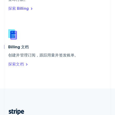
English
探索 Billing
西班牙
Español
English
新加坡
English
简体中文
新西兰
English
匈牙利
English
Billing 文档
意大利
创建并管理订阅，跟踪用量并签发账单。
Italiano
English
印度
探索文档
English
英国
English
直布罗陀
English
中国内地
简体中文
English
中国香港特别行政区
English
简体中文