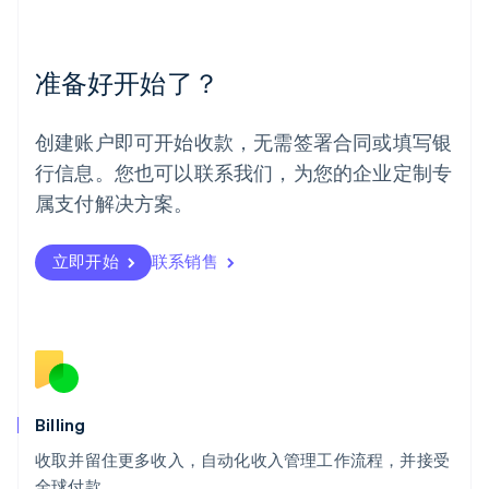
English
Español
简体中文
墨西哥
Español
English
准备好开始了？
挪威
English
葡萄牙
创建账户即可开始收款，无需签署合同或填写银
Português
English
行信息。您也可以联系我们，为您的企业定制专
日本
日本語
English
属支付解决方案。
瑞典
Svenska
English
瑞士
立即开始
联系销售
Deutsch
Français
Italiano
English
塞浦路斯
English
斯洛伐克
English
斯洛文尼亚
English
Italiano
Billing
泰国
ไทย
English
收取并留住更多收入，自动化收入管理工作流程，并接受
希腊
全球付款。