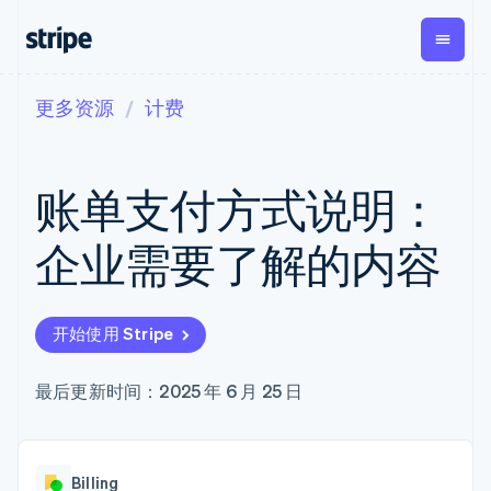
更多资源
计费
按企业阶段
文档
学习
支付
营收
资金管
平台
理
易市
大型企业
Stripe 文档
博客
Payments
Billing
初创企业
API 参考文档
客户案例
账单支付方式说明：
在线支付
经常性收入
Global
Conn
库与 SDK
指南
Managed
Metronome
Payouts
Stripe Apps
Payments
按用量计费
平台
企业需要了解的内容
备案商家解决
Subscriptions
向第三
按应用场景
方案
方打款
支持
订阅管理
Payment links
Crypto
指南
智能体商务
Invoicing
钱包、
加密货币
获取支持
无代码支付
一次性或定期
开始使用 Stripe
稳定币
电子商务
接受线上付款
托管支持方案
Checkout
账单
发行和
嵌入式金融
实施预置结账流程
专业服务
预构建支付界
Tax
发卡基
财务自动化
构建平台或交易市场
最后更新时间：2025 年 6 月 25 日
面
销售税和增值
础设施
全球化企业
管理订阅
Elements
税自动化
应用内支付
提供按用量计费
灵活的 UI 组件
Revenue
交易市场
发行稳定币支持的支付卡
Payment
Recognition
公司
资金管理
通过智能体配置和管理服
methods
会计自动化
Billing
平台
务