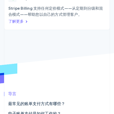
接入 125+ 种支
Stripe Sigma
产品路线图
SaaS
付方式
自定义报告
Sessions 年度大会
Stripe Billing 支持任何定价模式——从定期到分级和混
Terminal
Data Pipeline
招聘
合模式——帮助您以自己的方式管理客户。
线下支付
数据同步
资讯中心
Authorization
资源
了解更多
Stripe Press
Boost
按行业
支付成功率优
应用集成
化
AI 企业
代码示例
Link
创作者经济
开发者博客
联系
加速结账
游戏
API 状态
酒店、旅游与休闲
联系销售
保险
成为合作伙伴
媒体与娱乐
非营利组织
更多
专业服务
Product roadmap
公共部门
了解未来规划
零售
Radar
欺诈防范
导言
Atlas
生态系统
初创企业注册
最常见的账单支付方式有哪些？
合作伙伴
Climate
Stripe App Marketplace
碳移除
纸质支票
电子账单支付是如何工作的？