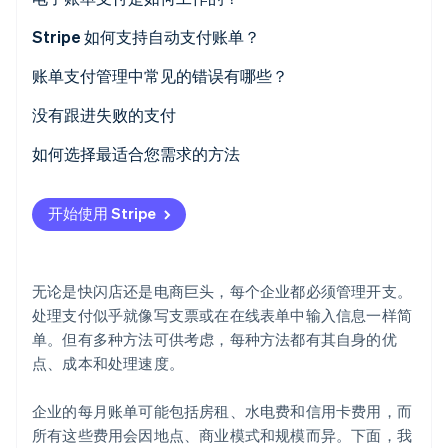
信用卡或借记卡
Stripe 如何支持自动支付账单？
电子转账
账单支付管理中常见的错误有哪些？
Stripe Sessions 2026
电汇转账
支付账单间隔时间过长
没有跟进失败的支付
了解 Stripe 如何为 AI 构建经济基础设施。
立即观看
在线账单支付服务
忽视账单的不同付款截止日期
如何选择最适合您需求的方法
移动支付应用程序
输入错误的银行账户详情
开始使用 Stripe
错失提前支付折扣
忽视交易费用
无论是快闪店还是电商巨头，每个企业都必须管理开支。
忘记记录每笔交易
处理支付似乎就像写支票或在在线表单中输入信息一样简
单。但有多种方法可供考虑，每种方法都有其自身的优
点、成本和处理速度。
企业的每月账单可能包括房租、水电费和信用卡费用，而
所有这些费用会因地点、商业模式和规模而异。下面，我