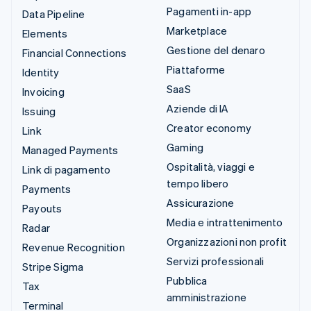
Pagamenti in-app
Data Pipeline
Marketplace
Elements
Gestione del denaro
Financial Connections
Piattaforme
Identity
SaaS
Invoicing
Aziende di IA
Issuing
Creator economy
Link
Gaming
Managed Payments
Ospitalità, viaggi e
Link di pagamento
tempo libero
Payments
Assicurazione
Payouts
Media e intrattenimento
Radar
Organizzazioni non profit
Revenue Recognition
Servizi professionali
Stripe Sigma
Pubblica
Tax
amministrazione
Terminal