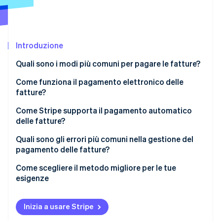
Scopri cosa ti aspetta
Radar
Ecosistema
Prevenzione delle frodi
Introduzione
Partner
Atlas
Stripe App Marketplace
Costituzione di start-up
Quali sono i modi più comuni per pagare le fatture?
Climate
Rimozione del carbonio
Assegni cartacei
Come funziona il pagamento elettronico delle
fatture?
Identity
Carte di credito o di debito
Verifica online dell'identità
Come Stripe supporta il pagamento automatico
Trasferimenti elettronici
delle fatture?
Bonifici bancari
Quali sono gli errori più comuni nella gestione del
pagamento delle fatture?
Servizi di pagamento delle fatture online
Stripe Sessions 2026
Pagare le fatture con scarsa frequenza
Come scegliere il metodo migliore per le tue
Scopri come Stripe sta costruendo l'infrastruttura economi
App per pagamenti da dispositivi mobili
esigenze
Guarda ora
Ignorare le date di scadenza variabili
Inserire dati bancari errati
Inizia a usare Stripe