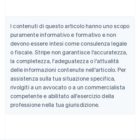
Australia
English
Austria
I contenuti di questo articolo hanno uno scopo
Deutsch
English
puramente informativo e formativo e non
Belgio
devono essere intesi come consulenza legale
Nederlands
Français
Deutsch
English
Brasile
o fiscale. Stripe non garantisce l'accuratezza,
Português
English
la completezza, l'adeguatezza o l'attualità
Bulgaria
English
delle informazioni contenute nell'articolo. Per
Canada
assistenza sulla tua situazione specifica,
English
Français
Cina continentale
rivolgiti a un avvocato o a un commercialista
简体中文
English
competente e abilitato all'esercizio della
Cipro
professione nella tua giurisdizione.
English
Croazia
English
Italiano
Danimarca
English
Emirati Arabi Uniti