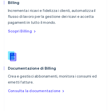
Português
English
Billing
RAS di Hong Kong, Cina
Incrementa i ricavi e fidelizza i clienti, automatizza il
English
简体中文
flusso di lavoro per la gestione dei ricavi e accetta
Regno Unito
English
pagamenti in tutto il mondo.
Repubblica Ceca
Scopri Billing
English
Romania
English
Singapore
English
简体中文
Slovacchia
English
Documentazione di Billing
Slovenia
English
Italiano
Crea e gestisci abbonamenti, monitora i consumi ed
Spagna
emetti fatture.
Español
English
Stati Uniti
Consulta la documentazione
English
Español
简体中文
Svezia
Svenska
English
Svizzera