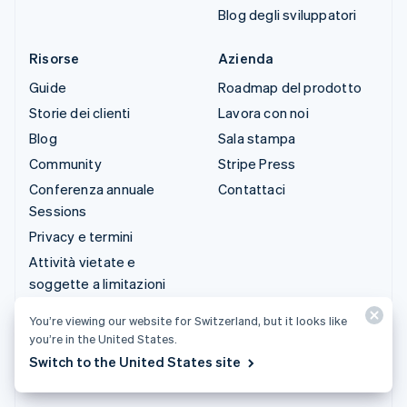
Blog degli sviluppatori
Risorse
Azienda
Guide
Roadmap del prodotto
Storie dei clienti
Lavora con noi
Blog
Sala stampa
Community
Stripe Press
Conferenza annuale
Contattaci
Sessions
Privacy e termini
Attività vietate e
soggette a limitazioni
Licenze
You’re viewing our website for Switzerland, but it looks like
Mappa del sito
you’re in the United States.
Impostazioni per i cookie
Switch to the United States site
Altre risorse