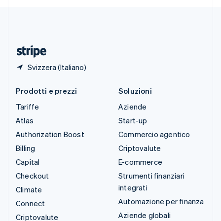
Deutsch
Français
Italiano
English
Thailandia
ไทย
English
Ungheria
English
Svizzera (Italiano)
Prodotti e prezzi
Soluzioni
Tariffe
Aziende
Atlas
Start-up
Authorization Boost
Commercio agentico
Billing
Criptovalute
Capital
E-commerce
Checkout
Strumenti finanziari
integrati
Climate
Automazione per finanza
Connect
Aziende globali
Criptovalute