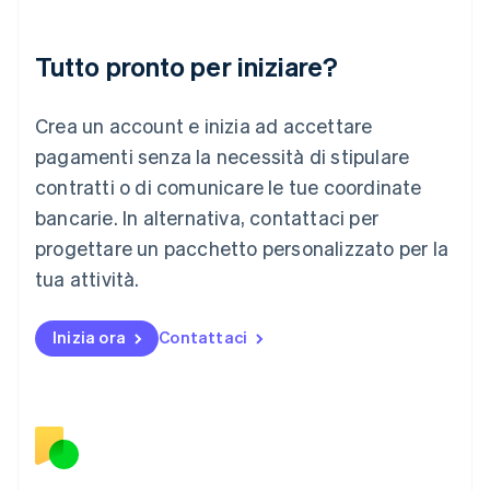
English
Liechtenstein
Deutsch
English
Tutto pronto per iniziare?
Lituania
English
Crea un account e inizia ad accettare
Lussemburgo
Français
Deutsch
English
pagamenti senza la necessità di stipulare
Malaysia
contratti o di comunicare le tue coordinate
English
简体中文
Malta
bancarie. In alternativa, contattaci per
English
progettare un pacchetto personalizzato per la
Messico
tua attività.
Español
English
Norvegia
English
Inizia ora
Contattaci
Nuova Zelanda
English
Paesi Bassi
Nederlands
English
Polonia
English
Portogallo