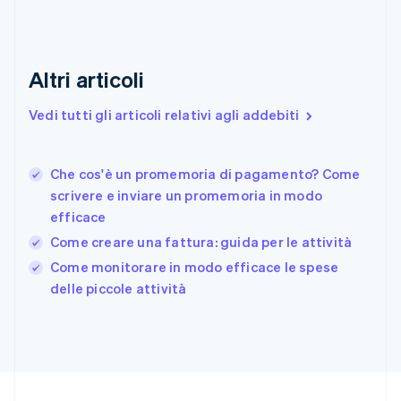
English
Estonia
English
Finlandia
Altri articoli
English
Svenska
Francia
Vedi tutti gli articoli relativi agli addebiti
Français
English
Germania
Deutsch
English
Che cos'è un promemoria di pagamento? Come
Giappone
日本語
English
scrivere e inviare un promemoria in modo
Gibilterra
efficace
English
Come creare una fattura: guida per le attività
Grecia
English
Come monitorare in modo efficace le spese
India
delle piccole attività
English
Irlanda
English
Italia
Italiano
English
Lettonia