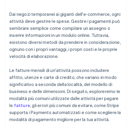
Perdere sconti sui pagamenti anticipati
Trascurare le commissioni sulle transazioni
Dai negozi temporanei ai giganti dell'e-commerce, ogni
attività deve gestire le spese. Gestire i pagamenti può
Dimenticare di registrare ogni transazione
sembrare semplice come compilare un assegno o
Non tenere traccia dei pagamenti non riusciti
inserire informazioni in un modulo online. Tuttavia,
esistono diversi metodi da prendere in considerazione,
ognuno con i propri vantaggi, i propri costi e le proprie
velocità di elaborazione.
Le fatture mensili di un'attività possono includere
affitto, utenze e carte di credito, che variano in modo
significativo a seconda della località, del modello di
business e delle dimensioni. Di seguito, esploreremo le
modalità più comuni utilizzate dalle attività per pagare
le
fatture
, gli errori più comuni da evitare, come Stripe
supporta i Payments automatizzati e come scegliere la
modalità di pagamento migliore per la tua attività.