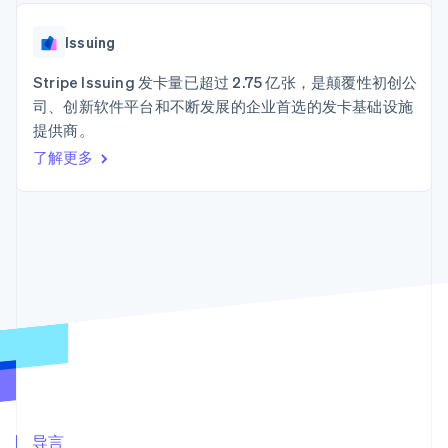
Boost
Stripe Sigma
产品路线图
SaaS
支付成功率优
自定义报告
Sessions 年度大会
化
Data Pipeline
Issuing
招聘
数据同步
Link
资讯中心
加速结账
资源
Stripe Issuing 发卡量已超过 2.75 亿张，是颠覆性初创公
Stripe Press
按行业
司、创新软件平台和不断发展的企业首选的发卡基础设施
应用集成
提供商。
AI 企业
代码示例
创作者经济
开发者博客
了解更多
联系
更多
游戏
API 状态
Product roadmap
酒店、旅游与休闲
联系销售
了解未来规划
保险
成为合作伙伴
媒体与娱乐
Radar
非营利组织
欺诈防范
专业服务
Atlas
公共部门
初创企业注册
零售
Climate
碳移除
生态系统
合作伙伴
Stripe App Marketplace
导言