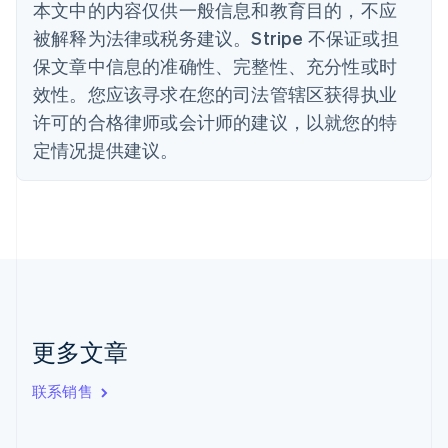
本文中的内容仅供一般信息和教育目的，不应
波兰
被解释为法律或税务建议。Stripe 不保证或担
English
丹麦
保文章中信息的准确性、完整性、充分性或时
English
效性。您应该寻求在您的司法管辖区获得执业
德国
Deutsch
English
许可的合格律师或会计师的建议，以就您的特
法国
定情况提供建议。
Français
English
芬兰
English
Svenska
荷兰
Nederlands
English
加拿大
English
Français
捷克
English
克罗地亚
更多文章
English
Italiano
拉脱维亚
联系销售
English
立陶宛
English