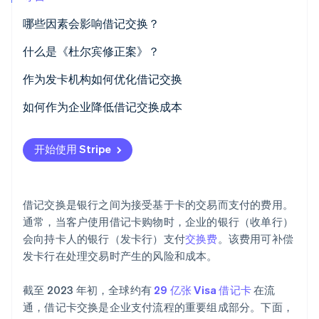
Stripe Sessions 2026
哪些因素会影响借记交换？
了解 Stripe 如何为 AI 构建经济基础设施。
立即观看
什么是《杜尔宾修正案》？
作为发卡机构如何优化借记交换
鼓励有卡交易
如何作为企业降低借记交换成本
推广签名借记交易
与银行洽谈
开始使用 Stripe
与小型银行合作（如适用）
选择更实惠的网络
完善持卡人奖励计划
鼓励 PIN 借记交易
借记交换是银行之间为接受基于卡的交易而支付的费用。
发行高级借记卡
采用高效的支付技术
通常，当客户使用借记卡购物时，企业的银行（收单行）
会向持卡人的银行（发卡行）支付
交换费
。该费用可补偿
数据分析和投资组合管理
监控和分析费用
发卡行在处理交易时产生的风险和成本。
与企业合作
增加交易量
截至 2023 年初，全球约有
29 亿张 Visa 借记卡
在流
优化银行卡组合
通，借记卡交换是企业支付流程的重要组成部分。下面，