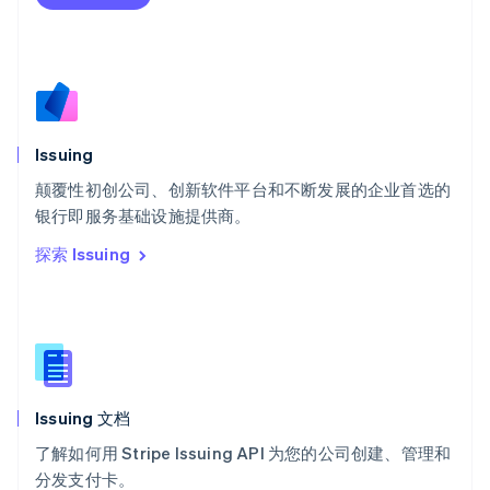
瑞士
Deutsch
Français
Italiano
English
塞浦路斯
English
斯洛伐克
English
斯洛文尼亚
Issuing
English
Italiano
颠覆性初创公司、创新软件平台和不断发展的企业首选的
泰国
ไทย
English
银行即服务基础设施提供商。
希腊
探索 Issuing
English
西班牙
Español
English
新加坡
English
简体中文
新西兰
English
Issuing 文档
匈牙利
English
了解如何用 Stripe Issuing API 为您的公司创建、管理和
意大利
分发支付卡。
Italiano
English