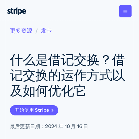
更多资源
发卡
按企业阶段
文档
学习
支付
营收
资金管
平台
理
易市
大型企业
Stripe 文档
博客
Payments
Billing
初创企业
API 参考文档
客户案例
什么是借记交换？借
在线支付
经常性收入
Global
Conn
库与 SDK
指南
Payment links
Metronome
Payouts
Stripe Apps
按用量计费
平台
记交换的运作方式以
无代码支付
Subscriptions
向第三
按应用场景
Checkout
方打款
支持
预构建支付界
订阅管理
Crypto
及如何优化它
指南
智能体商务
面
Invoicing
钱包、
加密货币
获取支持
一次性或定期
Elements
稳定币
电子商务
接受线上付款
托管支持方案
灵活的 UI 组件
账单
发行和
嵌入式金融
实施预置结账流程
专业服务
支付方式
Tax
发卡基
开始使用 Stripe
财务自动化
构建平台或交易市场
支持 125 种以
销售税和增值
础设施
全球化企业
管理订阅
上
税自动化
应用内支付
提供按用量计费
Terminal
Revenue
最后更新日期：2024 年 10 月 16 日
交易市场
发行稳定币支持的支付卡
线下支付
Recognition
公司
资金管理
通过智能体配置和管理服
会计自动化
Authorization
平台
务