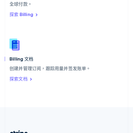
希腊
全球付款。
English
探索 Billing
西班牙
Español
English
新加坡
English
简体中文
新西兰
English
匈牙利
English
Billing 文档
意大利
创建并管理订阅，跟踪用量并签发账单。
Italiano
English
印度
探索文档
English
英国
English
直布罗陀
English
中国内地
简体中文
English
中国香港特别行政区
English
简体中文