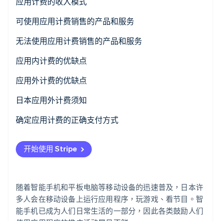
应用内计费
应用计费的收入模式
应用外计费
用量型账单
可使用应用计费销售的产品和服务
Stripe Sessions 2026
了解 Stripe 如何为 AI 构建经济基础设施。
非用量型账单
无法使用应用计费销售的产品和服务
立即观看
自动续订
应用内计费的优缺点
非自动续订
为商家带来的优势
应用外计费的优缺点
对商家的不利之处
为商家带来的优势
日本应用外计费须知
为客户带来的优势
对商家的不利之处
确定应用计费的正确支付方式
对客户的不利之处
为客户带来的优势
开始使用 Stripe
对客户的不利之处
随着智能手机和平板电脑等移动设备的迅速普及，日本许
多人会在移动设备上运行应用程序，玩游戏、看节目。智
能手机已成为人们日常生活的一部分，因此各类鼓励人们