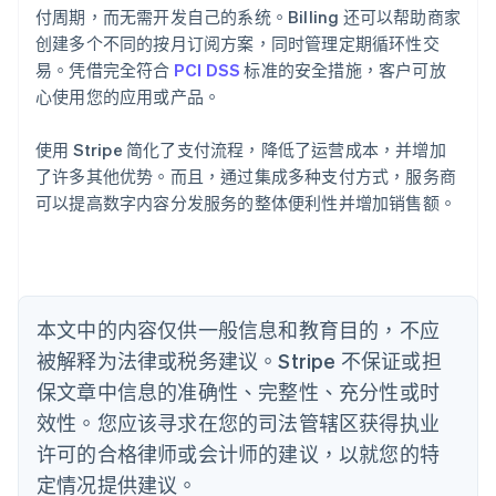
爱沙尼亚
付周期，而无需开发自己的系统。Billing 还可以帮助商家
English
创建多个不同的按月订阅方案，同时管理定期循环性交
奥地利
易。凭借完全符合
PCI DSS
标准的安全措施，客户可放
Deutsch
English
心使用您的应用或产品。
澳大利亚
English
巴西
使用 Stripe 简化了支付流程，降低了运营成本，并增加
Português
English
了许多其他优势。而且，通过集成多种支付方式，服务商
保加利亚
可以提高数字内容分发服务的整体便利性并增加销售额。
English
比利时
Nederlands
Français
Deutsch
English
波兰
English
丹麦
本文中的内容仅供一般信息和教育目的，不应
English
被解释为法律或税务建议。Stripe 不保证或担
德国
保文章中信息的准确性、完整性、充分性或时
Deutsch
English
法国
效性。您应该寻求在您的司法管辖区获得执业
Français
English
许可的合格律师或会计师的建议，以就您的特
芬兰
定情况提供建议。
English
Svenska