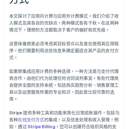
本文探讨了应用内计费与应用外计费模式。我们介绍了收
入模式及其各自的优缺点，两种模式各有千秋。在这两种
情况下，理想的方法都取决于客户的偏好和优先级。
这意味着商家必须考虑其目标受众以及谁在使用其应用程
序。他们需要利用这些信息来确定最适合其产品的支付方
式。
如果想集成应用计费的多种选择，一种方法是与支付代理
商合作，由他们代为处理任何合同谈判事宜。有些代理商
会提供全面的支持系统，包括购买趋势分析、销售管理工
具以及运营服务所需的专业知识，因此是比较可靠的选
择。
阿联酋
Stripe 提供多种工具和功能来简化日常结账操作，包括与
English
各种
在线支付方式
的集成，以及信息处理和收入管理。例
爱尔兰
如，通过
Stripe Billing
，您可以创建符合组织风格的支
English