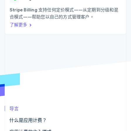
上
Stripe Sigma
产品路线图
SaaS
自定义报告
Authorization
Sessions 年度大会
Stripe Billing 支持任何定价模式——从定期到分级和混
Boost
Data Pipeline
招聘
合模式——帮助您以自己的方式管理客户。
支付成功率优
数据同步
资讯中心
化
资源
了解更多
Stripe Press
Link
按行业
加速结账
应用集成
AI 企业
代码示例
创作者经济
开发者博客
联系
游戏
API 状态
酒店、旅游与休闲
联系销售
更多
保险
成为合作伙伴
Product roadmap
媒体与娱乐
了解未来规划
非营利组织
专业服务
Radar
公共部门
欺诈防范
零售
Atlas
初创企业注册
Climate
导言
生态系统
碳移除
什么是应用计费？
合作伙伴
Stripe App Marketplace