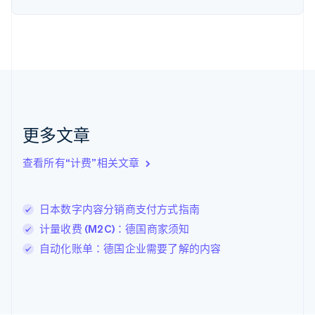
荷兰
Nederlands
English
加拿大
English
Français
捷克
English
克罗地亚
English
Italiano
拉脱维亚
更多文章
English
立陶宛
查看所有“计费”相关文章
English
列支敦士登
Deutsch
English
卢森堡
日本数字内容分销商支付方式指南
Français
Deutsch
English
计量收费 (M2C)：德国商家须知
罗马尼亚
自动化账单：德国企业需要了解的内容
English
马尔他
English
马来西亚
English
简体中文