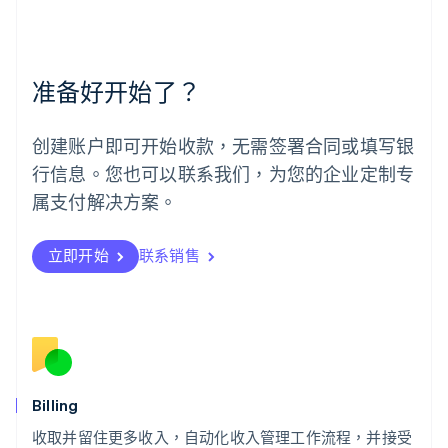
美国
English
Español
简体中文
墨西哥
Español
English
准备好开始了？
挪威
English
葡萄牙
创建账户即可开始收款，无需签署合同或填写银
Português
English
行信息。您也可以联系我们，为您的企业定制专
日本
日本語
English
属支付解决方案。
瑞典
Svenska
English
瑞士
立即开始
联系销售
Deutsch
Français
Italiano
English
塞浦路斯
English
斯洛伐克
English
斯洛文尼亚
English
Italiano
Billing
泰国
ไทย
English
收取并留住更多收入，自动化收入管理工作流程，并接受