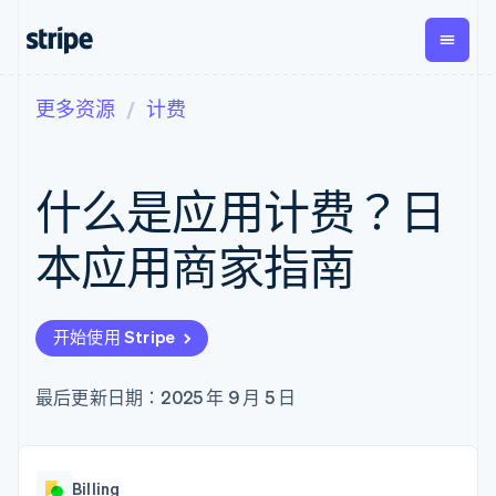
更多资源
计费
按企业阶段
文档
学习
支付
营收
资金管
平台
理
易市
大型企业
Stripe 文档
博客
Payments
Billing
初创企业
API 参考文档
客户案例
什么是应用计费？日
在线支付
经常性收入
Global
Conn
库与 SDK
指南
Managed
Metronome
Payouts
Stripe Apps
Payments
按用量计费
平台
本应用商家指南
备案商家解决
Subscriptions
向第三
按应用场景
方案
方打款
支持
订阅管理
Payment links
Crypto
指南
智能体商务
Invoicing
钱包、
加密货币
获取支持
无代码支付
一次性或定期
开始使用 Stripe
稳定币
电子商务
接受线上付款
托管支持方案
Checkout
账单
发行和
嵌入式金融
实施预置结账流程
专业服务
预构建支付界
Tax
发卡基
财务自动化
构建平台或交易市场
最后更新日期：2025 年 9 月 5 日
面
销售税和增值
础设施
全球化企业
管理订阅
Elements
税自动化
应用内支付
提供按用量计费
灵活的 UI 组件
Revenue
交易市场
发行稳定币支持的支付卡
支付方式
Recognition
公司
资金管理
通过智能体配置和管理服
支持 125 种以
会计自动化
Billing
平台
务