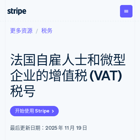
更多资源
税务
按企业阶段
文档
学习
支付
营收
资金管
平台
理
易市
大型企业
Stripe 文档
博客
Payments
Billing
初创企业
API 参考文档
客户案例
法国自雇人士和微型
在线支付
经常性收入
Global
Conn
库与 SDK
指南
Managed
Metronome
Payouts
Stripe Apps
Payments
按用量计费
平台
企业的增值税 (VAT)
备案商家解决
Subscriptions
向第三
按应用场景
方案
方打款
支持
订阅管理
Payment links
Crypto
税号
指南
智能体商务
Invoicing
钱包、
加密货币
获取支持
无代码支付
一次性或定期
稳定币
电子商务
接受线上付款
托管支持方案
Checkout
账单
发行和
嵌入式金融
实施预置结账流程
专业服务
预构建支付界
Tax
发卡基
开始使用 Stripe
财务自动化
构建平台或交易市场
面
销售税和增值
础设施
全球化企业
管理订阅
Elements
税自动化
应用内支付
提供按用量计费
灵活的 UI 组件
Revenue
最后更新日期：2025 年 11 月 19 日
交易市场
发行稳定币支持的支付卡
Payment
Recognition
公司
资金管理
通过智能体配置和管理服
methods
会计自动化
平台
务