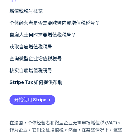
增值税税号概览
Stripe Sessions 2026
个体经营者是否需要欧盟内部增值税税号？
了解 Stripe 如何为 AI 构建经济基础设施。
立即观看
自雇人士何时需要增值税税号？
增值税豁免
获取自雇增值税税号
欧盟内部交易
查询微型企业增值税税号
核实自雇增值税税号
Stripe Tax 如何提供帮助
开始使用 Stripe
在法国，个体经营者和微型企业无需申报增值税 (VAT)。
作为企业，它们免征增值税。然而，在某些情况下，这些