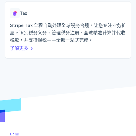
接入 125+ 种支
Stripe Sigma
产品路线图
SaaS
付方式
自定义报告
Sessions 年度大会
Authorization
Data Pipeline
Tax
招聘
Boost
数据同步
资讯中心
支付成功率优
资源
Stripe Tax 全程自动处理全球税务合规，让您专注业务扩
Stripe Press
化
按行业
展。识别税务义务、管理税务注册、全球精准计算并代收
Link
应用集成
税款，并支持报税——全部一站式完成。
加速结账
AI 企业
代码示例
创作者经济
开发者博客
联系
了解更多
游戏
API 状态
酒店、旅游与休闲
联系销售
保险
成为合作伙伴
更多
媒体与娱乐
Product roadmap
非营利组织
了解未来规划
专业服务
公共部门
Radar
零售
欺诈防范
Atlas
初创企业注册
生态系统
Climate
碳移除
合作伙伴
Stripe App Marketplace
导言