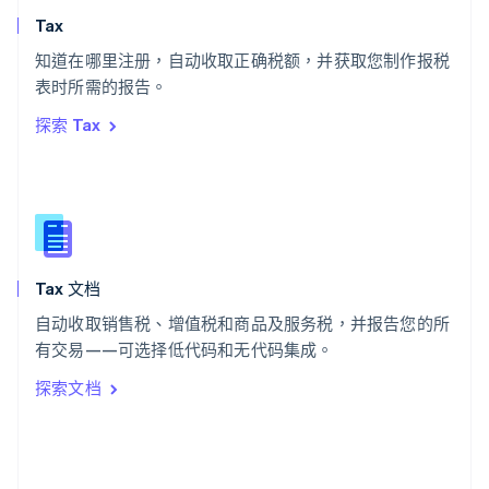
斯洛文尼亚
Tax
English
Italiano
知道在哪里注册，自动收取正确税额，并获取您制作报税
泰国
ไทย
English
表时所需的报告。
希腊
探索 Tax
English
西班牙
Español
English
新加坡
English
简体中文
新西兰
English
Tax 文档
匈牙利
English
自动收取销售税、增值税和商品及服务税，并报告您的所
意大利
有交易——可选择低代码和无代码集成。
Italiano
English
印度
探索文档
English
英国
English
直布罗陀
English