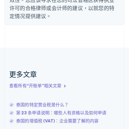
法国
许可的合格律师或会计师的建议，以就您的特
Français
English
定情况提供建议。
芬兰
English
Svenska
荷兰
Nederlands
English
加拿大
English
Français
捷克
English
克罗地亚
English
Italiano
更多文章
拉脱维亚
English
查看所有“开账单”相关文章
立陶宛
English
列支敦士登
泰国的特定营业税是什么？
Deutsch
English
卢森堡
第 23 条申请说明：哪些人有资格以及如何申请
Français
Deutsch
English
泰国的增值税 (VAT)：企业需要了解的内容
罗马尼亚
English