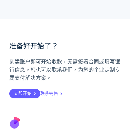
马尔他
English
马来西亚
English
简体中文
美国
English
Español
简体中文
墨西哥
准备好开始了？
Español
English
挪威
English
创建账户即可开始收款，无需签署合同或填写银
葡萄牙
行信息。您也可以联系我们，为您的企业定制专
Português
English
日本
属支付解决方案。
日本語
English
瑞典
立即开始
联系销售
Svenska
English
瑞士
Deutsch
Français
Italiano
English
塞浦路斯
English
斯洛伐克
English