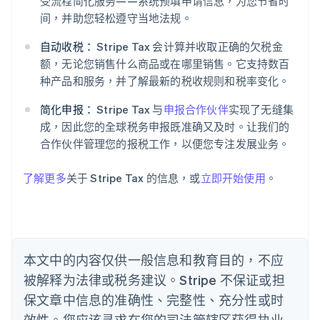
受流程简化服务——系统预填申请信息，为您节省时
阿联酋
间，并助您轻松遵守当地法规。
English
爱尔兰
自动收税：
Stripe Tax 会计算并收取正确的欠税金
English
额，无论您销售什么商品或在哪里销售。它支持数百
爱沙尼亚
种产品和服务，并了解最新的税收规则和税率变化。
English
奥地利
简化申报：
Stripe Tax 与
申报合作伙伴
实现了无缝集
Deutsch
English
成，因此您的全球税务申报既准确又及时。让我们的
澳大利亚
合作伙伴管理您的报税工作，以便您专注发展业务。
English
巴西
Português
English
了解更多
关于 Stripe Tax 的信息，或
立即开始使用
。
保加利亚
English
比利时
Nederlands
Français
Deutsch
English
波兰
本文中的内容仅供一般信息和教育目的，不应
English
丹麦
被解释为法律或税务建议。Stripe 不保证或担
English
保文章中信息的准确性、完整性、充分性或时
德国
效性。您应该寻求在您的司法管辖区获得执业
Deutsch
English