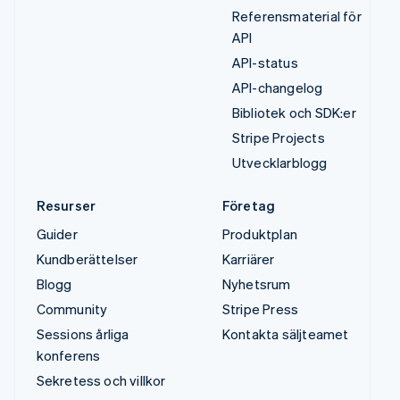
Referensmaterial för
API
API-status
API-changelog
Bibliotek och SDK:er
Stripe Projects
Utvecklarblogg
Resurser
Företag
Guider
Produktplan
Kundberättelser
Karriärer
Blogg
Nyhetsrum
Community
Stripe Press
Sessions årliga
Kontakta säljteamet
konferens
Sekretess och villkor