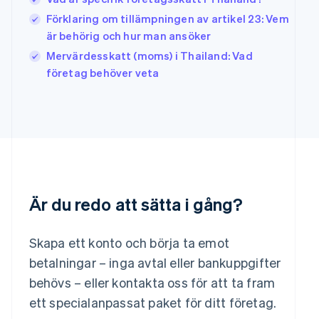
Japan
Förklaring om tillämpningen av artikel 23: Vem
日本語
English
är behörig och hur man ansöker
Kanada
Mervärdesskatt (moms) i Thailand: Vad
English
Français
Kroatien
företag behöver veta
English
Italiano
Lettland
English
Liechtenstein
Deutsch
English
Litauen
English
Luxemburg
Français
Deutsch
English
Är du redo att sätta i gång?
Malaysia
English
简体中文
Skapa ett konto och börja ta emot
Malta
betalningar – inga avtal eller bankuppgifter
English
Mexiko
behövs – eller kontakta oss för att ta fram
Español
English
ett specialanpassat paket för ditt företag.
Nederländerna
Nederlands
English