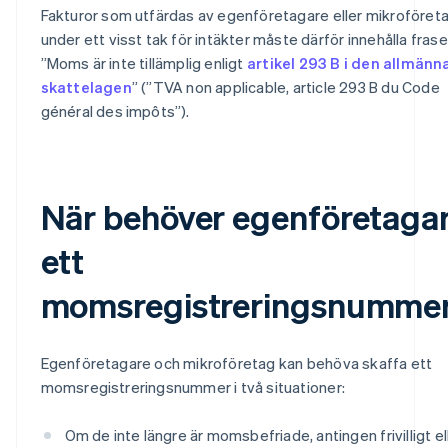
Fakturor som utfärdas av egenföretagare eller mikroföret
under ett visst tak för intäkter måste därför innehålla fras
”Moms är inte tillämplig enligt
artikel 293 B i den allmänn
skattelagen
” (”TVA non applicable, article 293 B du Code
général des impôts”).
När behöver egenföretaga
ett
momsregistreringsnumme
Egenföretagare och mikroföretag kan behöva skaffa ett
momsregistreringsnummer i två situationer:
Om de inte längre är momsbefriade, antingen frivilligt el