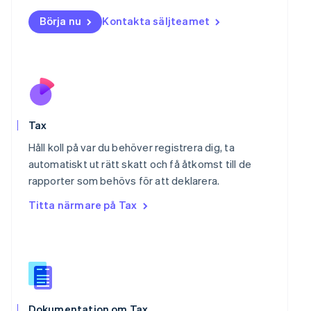
Norge
Börja nu
Kontakta säljteamet
English
Nya Zeeland
English
Polen
English
Portugal
Português
English
Rumänien
Tax
English
Håll koll på var du behöver registrera dig, ta
Schweiz
automatiskt ut rätt skatt och få åtkomst till de
Deutsch
Français
Italiano
English
Singapore
rapporter som behövs för att deklarera.
English
简体中文
Titta närmare på Tax
Slovakien
English
Slovenien
English
Italiano
Spanien
Español
English
Storbritannien
Dokumentation om Tax
English