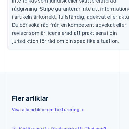
inte tolkas som juridisk eller skatterelaterad
Estland
rådgivning. Stripe garanterar inte att informatio
English
i artikeln är korrekt, fullständig, adekvat eller aktu
Fastlandskina
简体中文
English
Du bör söka råd från en kompetent advokat eller
Finland
revisor som är licensierad att praktisera i din
English
Svenska
Frankrike
jurisdiktion för råd om din specifika situation.
Français
English
Förenade Arabemiraten
English
Gibraltar
English
Grekland
English
Hongkong SAR, Kina
English
简体中文
Fler artiklar
Indien
English
Visa alla artiklar om fakturering
Irland
English
Italien
Vad är specifik företagsskatt i Thailand?
Italiano
English