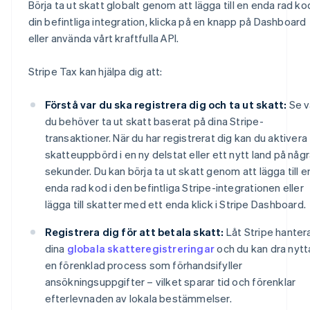
Börja ta ut skatt globalt genom att lägga till en enda rad kod
din befintliga integration, klicka på en knapp på Dashboard
eller använda vårt kraftfulla API.
Stripe Tax kan hjälpa dig att:
Förstå var du ska registrera dig och ta ut skatt:
Se v
du behöver ta ut skatt baserat på dina Stripe-
transaktioner. När du har registrerat dig kan du aktivera
skatteuppbörd i en ny delstat eller ett nytt land på någ
sekunder. Du kan börja ta ut skatt genom att lägga till e
enda rad kod i den befintliga Stripe-integrationen eller
lägga till skatter med ett enda klick i Stripe Dashboard.
Registrera dig för att betala skatt:
Låt Stripe hanter
dina
globala skatteregistreringar
och du kan dra nytt
en förenklad process som förhandsifyller
ansökningsuppgifter – vilket sparar tid och förenklar
efterlevnaden av lokala bestämmelser.