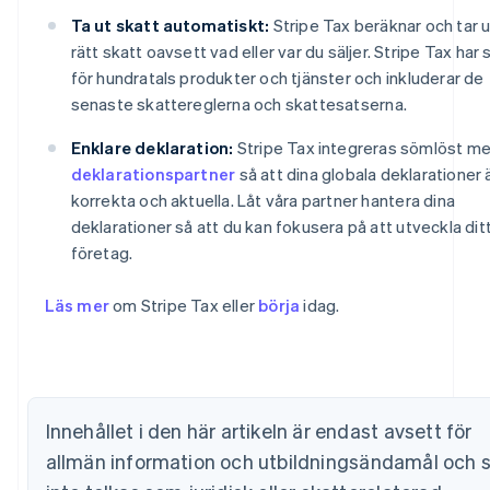
Ta ut skatt automatiskt:
Stripe Tax beräknar och tar u
rätt skatt oavsett vad eller var du säljer. Stripe Tax har
för hundratals produkter och tjänster och inkluderar de
senaste skattereglerna och skattesatserna.
Enklare deklaration:
Stripe Tax integreras sömlöst m
deklarationspartner
så att dina globala deklarationer 
korrekta och aktuella. Låt våra partner hantera dina
deklarationer så att du kan fokusera på att utveckla dit
Australien
företag.
English
Belgien
Läs mer
om Stripe Tax eller
börja
idag.
Nederlands
Français
Deutsch
English
Brasilien
Português
English
Bulgarien
English
Cypern
Innehållet i den här artikeln är endast avsett för
English
allmän information och utbildningsändamål och 
Danmark
English