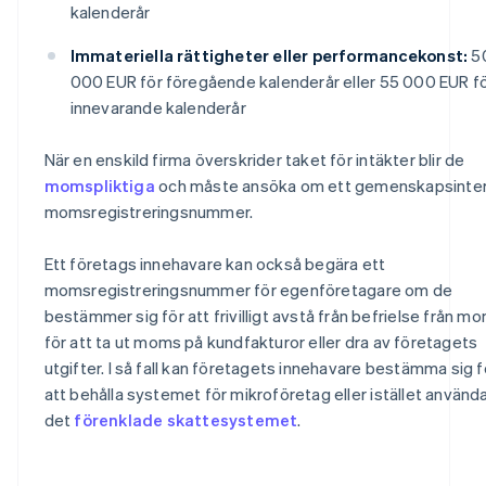
kalenderår
Immateriella rättigheter eller performancekonst:
5
000 EUR för föregående kalenderår eller 55 000 EUR f
innevarande kalenderår
När en enskild firma överskrider taket för intäkter blir de
momspliktiga
och måste ansöka om ett gemenskapsinte
momsregistreringsnummer.
Ett företags innehavare kan också begära ett
momsregistreringsnummer för egenföretagare om de
bestämmer sig för att frivilligt avstå från befrielse från m
för att ta ut moms på kundfakturor eller dra av företagets
utgifter. I så fall kan företagets innehavare bestämma sig f
att behålla systemet för mikroföretag eller istället använd
det
förenklade skattesystemet
.