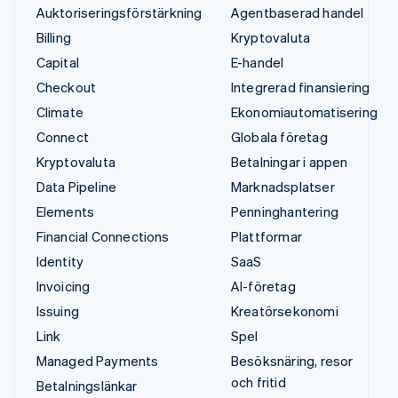
Auktoriseringsförstärkning
Agentbaserad handel
Billing
Kryptovaluta
Capital
E-handel
Checkout
Integrerad finansiering
Climate
Ekonomiautomatisering
Connect
Globala företag
Kryptovaluta
Betalningar i appen
Data Pipeline
Marknadsplatser
Elements
Penninghantering
Financial Connections
Plattformar
Identity
SaaS
Invoicing
AI-företag
Issuing
Kreatörsekonomi
Link
Spel
Managed Payments
Besöksnäring, resor
och fritid
Betalningslänkar