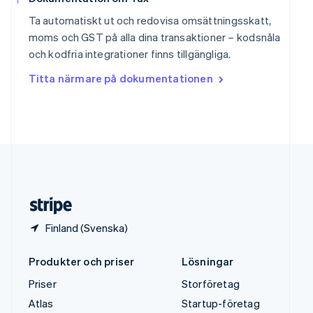
Sverige
Ta automatiskt ut och redovisa omsättningsskatt,
Svenska
English
moms och GST på alla dina transaktioner – kodsnåla
Thailand
och kodfria integrationer finns tillgängliga.
ไทย
English
Tjeckien
Titta närmare på dokumentationen
English
Tyskland
Deutsch
English
Ungern
English
USA
English
Español
简体中文
Österrike
Deutsch
English
Finland (Svenska)
Produkter och priser
Lösningar
Priser
Storföretag
Atlas
Startup-företag