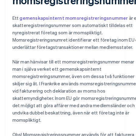
momsregistreringsnumme
Ett
gemenskapsinternt momsregistreringsnummer
är 
skatteregistreringsnummer som automatiskt tilldelas ett
nyregistrerat företag som är momspliktigt.
Momsregistreringsnumret identifierar ett företag inom EU
underlättar företagstransaktioner mellan medlemsstater.
När man hänvisar till ett momsregistreringsnummer menar
man i själva verket ett gemenskapsinternt
momsregistreringsnummer, även om dessa två funktioner
skiljer sig åt. I Frankrike används momsregistreringsnumme
vid fakturering och deklaration av moms hos
skattemyndigheter. Inom EU gör momsregistreringsnumm
det möjligt att göra affärer med andra medlemsländer och
undvika dubbel beskattning, även när ett företag inte är
momspliktigt.
Obs! Momsregistreringsnummer används för att fakturera