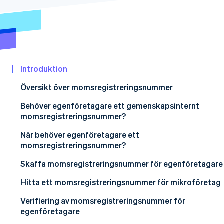
Identitetsverifiering online
Partner
Stripe App Marketplace
Stripe Sessions 2026
Introduktion
Se hur Stripe bygger den ekonomiska in
Titta nu
Översikt över momsregistreringsnummer
Behöver egenföretagare ett gemenskapsinternt
momsregistreringsnummer?
När behöver egenföretagare ett
momsregistreringsnummer?
Momsbefrielse
Skaffa momsregistreringsnummer för egenföretagare
Gemenskapsinterna transaktioner
Hitta ett momsregistreringsnummer för mikroföretag
Verifiering av momsregistreringsnummer för
egenföretagare