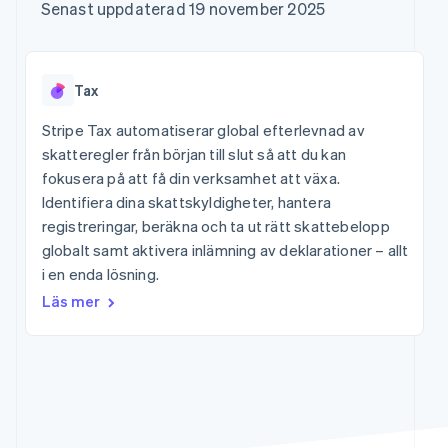
Godkännandeoptimeringar
Recognition
Företag
Senast uppdaterad 19 november 2025
Plattformar
Hantera abonnemang
Link
Automatiserad
SaaS
Erbjud
Accelererad kassaprocess
redovisning
Produktplan
användningsbaserad
Financial Connections
Stripe Sigma
Sessions årliga
fakturering
Länkade finanskontodata
Anpassade
konferens
Utfärda stablecoin-
Tax
rapporter
Karriärer
stödda kort
Efter bransch
Data Pipeline
Nyhetsrum
Tillhandahåll och
Stripe Tax automatiserar global efterlevnad av
Datasynkronisering
Stripe Press
hantera tjänster med
skatteregler från början till slut så att du kan
AI-företag
agenter
Kreatörsekonomi
fokusera på att få din verksamhet att växa.
Spel
Identifiera dina skattskyldigheter, hantera
Besöksnäring, resor
Kontakt
Mer
registreringar, beräkna och ta ut rätt skattebelopp
och fritid
Product roadmap
Resurser
Försäkringsbolag
globalt samt aktivera inlämning av deklarationer – allt
Kontakta säljteamet
Se vad som kommer härnäst
Media och
Bli partner
i en enda lösning.
underhållning
Appintegrationer
Radar
Ideella organisationer
Kodexempel
Läs mer
Bedrägeribekämpning
Professionella tjänster
Utvecklarblogg
Offentlig sektor
API-status
Atlas
Detaljhandel
Bolagsbildning för startups
Climate
Koldioxidinfångning
Ecosystem
Identity