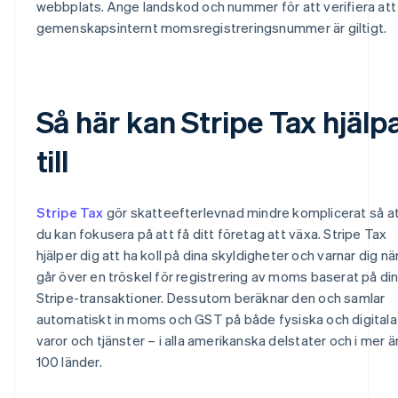
webbplats. Ange landskod och nummer för att verifiera att
gemenskapsinternt momsregistreringsnummer är giltigt.
Så här kan Stripe Tax hjälp
till
Stripe Tax
gör skatteefterlevnad mindre komplicerat så a
du kan fokusera på att få ditt företag att växa. Stripe Tax
hjälper dig att ha koll på dina skyldigheter och varnar dig nä
går över en tröskel för registrering av moms baserat på di
Stripe-transaktioner. Dessutom beräknar den och samlar
automatiskt in moms och GST på både fysiska och digitala
varor och tjänster – i alla amerikanska delstater och i mer ä
100 länder.