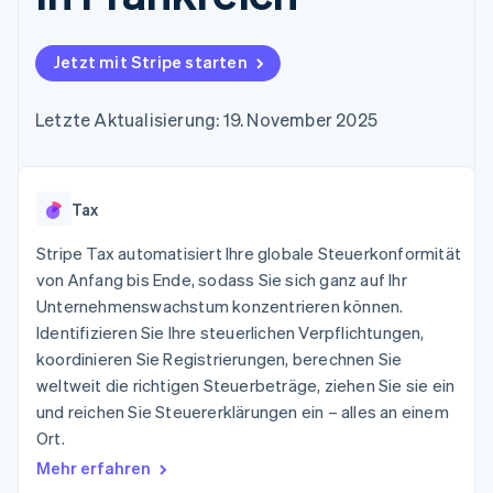
Data Pipeline
Geldmanagement
Marktplatz auf
Zugriff auf mehr als
Datensynchronisierung
Produkt-Roadmap
Plattformen
Grundlagen der
125
Stripe Sessions
SaaS
Abonnementverwaltung
Jetzt mit Stripe starten
Terminal
Karriere
Zahlungen vor Ort
Newsroom
So setzen Sie
Authorization
Stripe Press
nutzungsbasierte
Letzte Aktualisierung: 19. November 2025
Boost
Abrechnung um
Nach Branche
Optimierung der
Stablecoin-gestützte
Autorisierungsraten
Karten ausgeben: So
Link
KI-Unternehmen
Kontakt
geht´s
Beschleunigter
Tax
Creator Economy
Bereitstellung und
Bezahlvorgang
Gaming
Verwaltung von
Sales-Team
Financial
Bewirtung, Reisen und
Stripe Tax automatisiert Ihre globale Steuerkonformität
Diensten mit Agenten
kontaktieren
Connections
Freizeit
Partner werden
von Anfang bis Ende, sodass Sie sich ganz auf Ihr
Verbundene
Versicherungen
Unternehmenswachstum konzentrieren können.
Medien und
Finanzdaten
Unterhaltung
Identifizieren Sie Ihre steuerlichen Verpflichtungen,
Ressourcen
Gemeinnützige
koordinieren Sie Registrierungen, berechnen Sie
Organisationen
weltweit die richtigen Steuerbeträge, ziehen Sie sie ein
Fachdienstleistungen
App-Integrationen
Mehr
Öffentlicher Sektor
Code-Beispiele
und reichen Sie Steuererklärungen ein – alles an einem
Product roadmap
Einzelhandel
Entwickler-Blog
Ort.
Ausblick
API-Status
Mehr erfahren
Radar