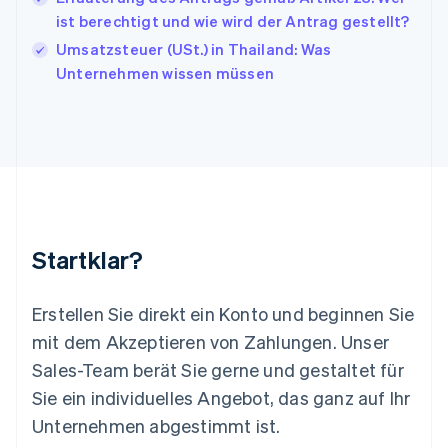
Kanada
ist berechtigt und wie wird der Antrag gestellt?
English
Français
Kroatien
Umsatzsteuer (USt.) in Thailand: Was
English
Italiano
Unternehmen wissen müssen
Lettland
English
Liechtenstein
Deutsch
English
Litauen
English
Luxemburg
Français
Deutsch
English
Malaysia
Startklar?
English
简体中文
Malta
English
Erstellen Sie direkt ein Konto und beginnen Sie
Mexiko
mit dem Akzeptieren von Zahlungen. Unser
Español
English
Sales-Team berät Sie gerne und gestaltet für
Neuseeland
Sie ein individuelles Angebot, das ganz auf Ihr
English
Niederlande
Unternehmen abgestimmt ist.
Nederlands
English