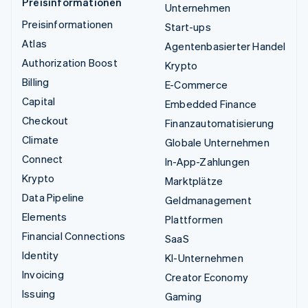
Preisinformationen
Unternehmen
Preisinformationen
Start-ups
Atlas
Agentenbasierter Handel
Authorization Boost
Krypto
Billing
E-Commerce
Capital
Embedded Finance
Checkout
Finanzautomatisierung
Climate
Globale Unternehmen
Connect
In-App-Zahlungen
Krypto
Marktplätze
Data Pipeline
Geldmanagement
Elements
Plattformen
Financial Connections
SaaS
Identity
KI-Unternehmen
Invoicing
Creator Economy
Issuing
Gaming