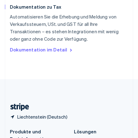
English
简体中文
Dokumentation zu Tax
Spanien
Español
English
Automatisieren Sie die Erhebung und Meldung von
Thailand
Verkaufssteuern, USt. und GST für all Ihre
ไทย
English
Transaktionen – es stehen Integrationen mit wenig
Tschechische Republik
oder ganz ohne Code zur Verfügung.
English
Ungarn
Dokumentation im Detail
English
Vereinigte Arabische Emirate
English
Vereinigte Staaten
English
Español
简体中文
Vereinigtes Königreich
English
Zypern
English
Liechtenstein (Deutsch)
Produkte und
Lösungen