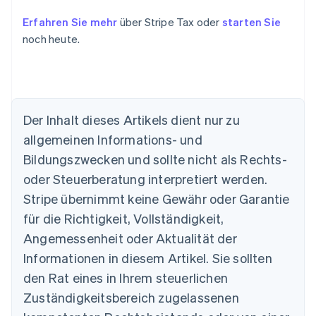
Erfahren Sie mehr
über Stripe Tax oder
starten Sie
noch heute.
Der Inhalt dieses Artikels dient nur zu
allgemeinen Informations- und
Bildungszwecken und sollte nicht als Rechts-
oder Steuerberatung interpretiert werden.
Australien
English
Stripe übernimmt keine Gewähr oder Garantie
Belgien
für die Richtigkeit, Vollständigkeit,
Nederlands
Français
Deutsch
English
Brasilien
Angemessenheit oder Aktualität der
Português
English
Informationen in diesem Artikel. Sie sollten
Bulgarien
den Rat eines in Ihrem steuerlichen
English
Dänemark
Zuständigkeitsbereich zugelassenen
English