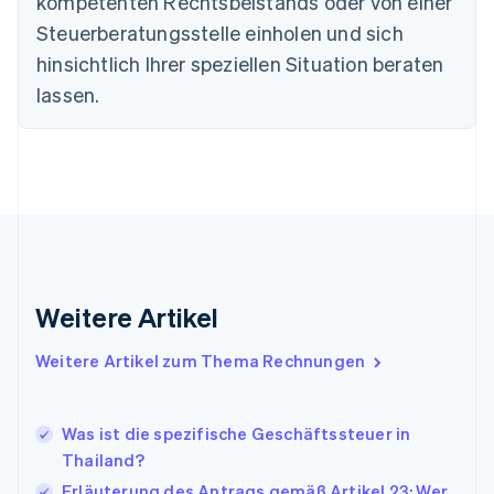
kompetenten Rechtsbeistands oder von einer
Deutschland
Steuerberatungsstelle einholen und sich
Deutsch
English
Estland
hinsichtlich Ihrer speziellen Situation beraten
English
lassen.
Festlandchina
简体中文
English
Finnland
English
Svenska
Frankreich
Français
English
Gibraltar
English
Griechenland
English
Weitere Artikel
Indien
English
Weitere Artikel zum Thema Rechnungen
Irland
English
Italien
Was ist die spezifische Geschäftssteuer in
Italiano
English
Japan
Thailand?
日本語
English
Erläuterung des Antrags gemäß Artikel 23: Wer