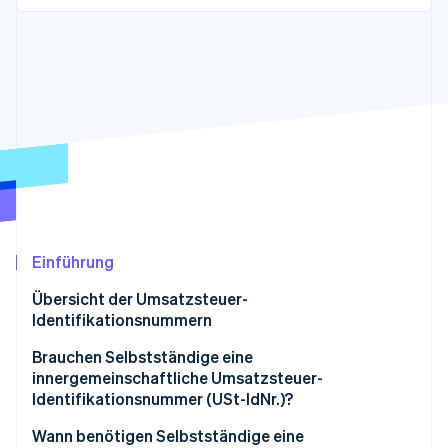
Betrugsprävention
Ecosystem
Atlas
Start-up-Gründung
Partner
Stripe App-Marktplatz
Climate
CO₂-Entnahme
Stripe-Sessions 2026
Erfahren Sie, wie Stripe Lösungen für die Wirtschaft
Jetzt ansehen
Einführung
Übersicht der Umsatzsteuer-
Identifikationsnummern
Brauchen Selbstständige eine
innergemeinschaftliche Umsatzsteuer-
Identifikationsnummer (USt-IdNr.)?
Wann benötigen Selbstständige eine