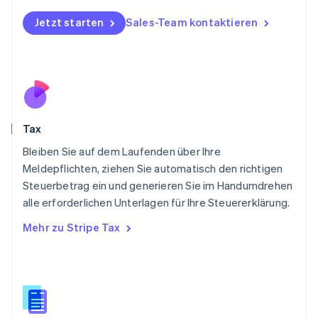
Norwegen
English
Jetzt starten
Sales-Team kontaktieren
Österreich
Deutsch
English
Polen
English
Portugal
Português
English
Rumänien
Tax
English
Schweden
Bleiben Sie auf dem Laufenden über Ihre
Svenska
English
Meldepflichten, ziehen Sie automatisch den richtigen
Schweiz
Steuerbetrag ein und generieren Sie im Handumdrehen
Deutsch
Français
Italiano
English
alle erforderlichen Unterlagen für Ihre Steuererklärung.
Singapur
English
简体中文
Mehr zu Stripe Tax
Slowakei
English
Slowenien
English
Italiano
Sonderverwaltungsregion Hongkong,
China