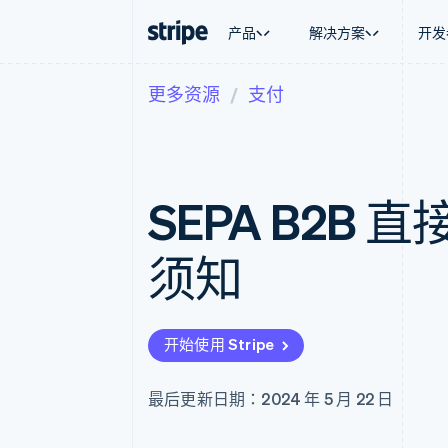
产品
解决方案
开发
更多资源
支付
按企业阶段
文档
学习
按应用场
支持
支付
营收
大型企业
Stripe 文档
博客
智能体
获取支
Payments
Billing
初创企业
API 参考文档
客户案例
加密货
托管支
在线支付
经常性收入
库与 SDK
指南
电子商
专业服
Managed Payments
Metronome
Stripe Apps
SEPA B2B
嵌入式
备案商家解决方案
按用量计费
财务自
Payment links
Subscriptions
全球化
无代码支付
订阅管理
应用内
须知
Checkout
Invoicing
交易市
预构建支付界面
一次性或定期账单
资金管
Elements
Tax
平台
灵活的 UI 组件
销售税和增值税自动
SaaS
Payment methods
Revenue Recogniti
开始使用 Stripe
接入 125+ 种支付方式
会计自动化
Authorization Boost
Stripe Sigma
支付成功率优化
自定义报告
最后更新日期：2024 年 5 月 22 日
Link
Data Pipeline
加速结账
数据同步