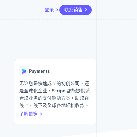
登录
联系销售
资源
生态系统
联系
场
更多
应用集成
合作伙伴
联系销售
Product roadmap
代码示例
Stripe App Marketplace
成为合作伙伴
了解未来规划
开发者博客
API 状态
Radar
欺诈防范
Payments
Atlas
初创企业注册
无论您是快速成长的初创公司，还
是全球化企业，Stripe 都能提供适
Climate
碳移除
合您业务的支付解决方案，助您在
线上、线下及全球各地轻松收款。
了解更多