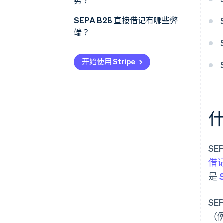
势？
SEPA B2B 直接借记有哪些弊
端？
开始使用 Stripe
什
SE
借
是
S
（