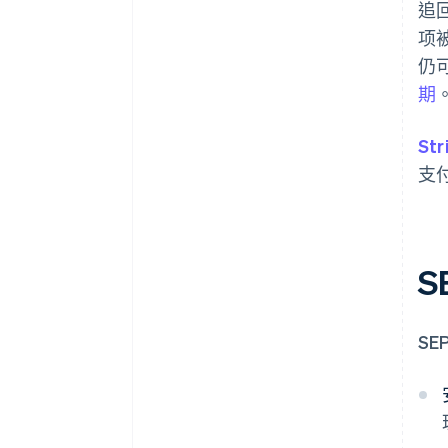
追
项
仍
期
Str
支
S
S