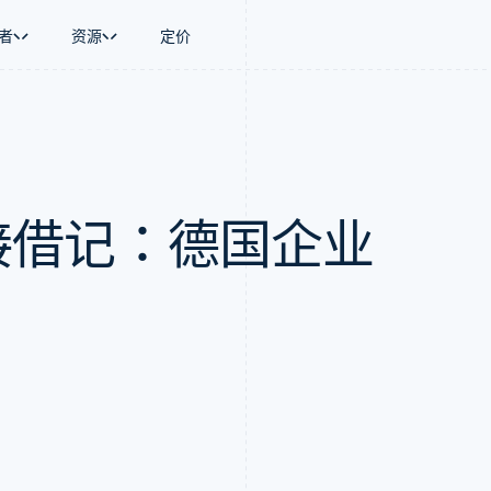
者
资源
定价
景
指南
按行业
公司
资金管理
平台和交易市
商务
持
接受线上付款
AI 企业
产品路线图
Global Payouts
Connect
币
持方案
实施预置结账流程
创作者经济
Sessions 年度大会
向第三方打款
平台支付
务
务
构建平台或交易市场
游戏
招聘
Crypto
 直接借记：德国企业
金融
管理订阅
酒店、旅游与休闲
资讯中心
钱包、稳定币发行和发卡基础设
动化
提供按用量计费
保险
Stripe Press
施
企业
发行稳定币支持的支付卡
媒体与娱乐
支付
通过智能体配置和管理服务
非营利组织
场
专业服务
理
公共部门
零售
化
on