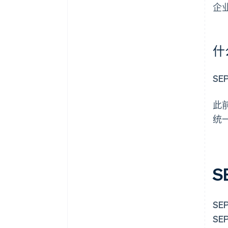
企
什
S
此
统
S
SE
S