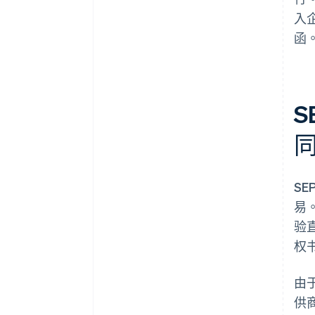
入
函
S
SE
易
验
权
由
供