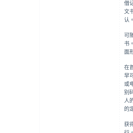
借
文
认
可
书
面
在
早
或
别
人
的
获
行