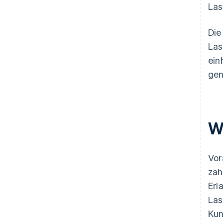
Las
Die
Las
ein
gen
W
Vor
zah
Erl
Las
Kun