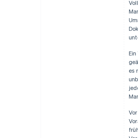
Vol
Man
Ums
Dok
unt
Ein
geä
es 
unb
jed
Man
Vor
Vor
frü