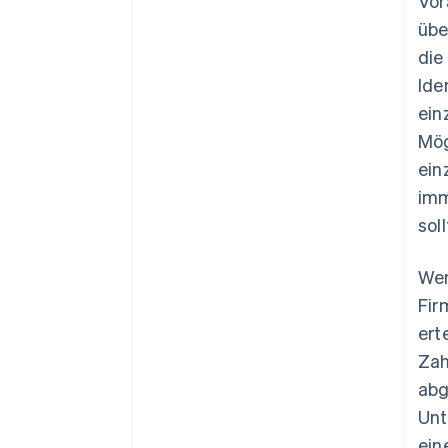
Vor
übe
die
Ide
ein
Mög
ein
imm
sol
Wen
Fir
ert
Zah
abg
Unt
ein