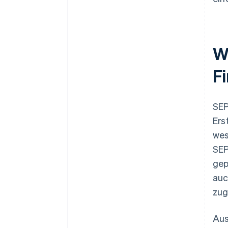
W
F
SEP
Ers
wes
SEP
gep
auc
zug
Aus