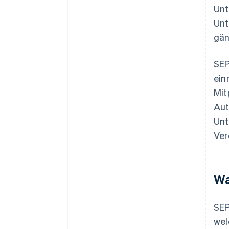
Unt
Unt
gä
SEP
ein
Mit
Aut
Unt
Ver
Wa
SEP
wel