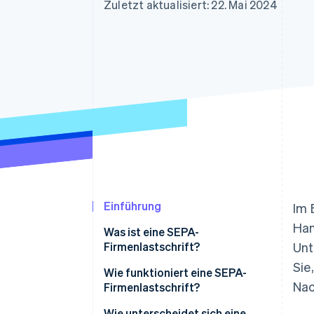
Optimierung der
Datensynchronisier
Zuletzt aktualisiert: 22. Mai 2024
Autorisierungsraten
Link
Beschleunigter Bezahlvorgang
Financial Connections
Verbundene Finanzdaten
Einführung
Im 
Han
Was ist eine SEPA-
Firmenlastschrift?
Unt
Sie
Was ist SEPA?
Wie funktioniert eine SEPA-
Nac
Firmenlastschrift?
Wie unterscheidet sich eine