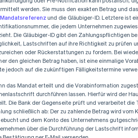
ankündigung oder Pre-Notification kann postalisch, dig
rmittelt werden. Sie muss den exakten Betrag und da
Mandatsreferenz
und die Gläubiger-ID. Letztere ist e
ntifikationsnummer, die jedem Unternehmen zugewiesen
zieht. Die Gläubiger-ID gibt den Zahlungspflichtigen 
lichkeit, Lastschriften auf ihre Richtigkeit zu prüfe
zureichen oder Rückerstattungen zu fordern. Bei wiede
er den gleichen Betrag haben, ist eine einmalige Vora
lte jedoch auf die zukünftigen Fälligkeitstermine verwe
n das Mandat erteilt und die Vorabinformation zugest
menlastschrift durchführen lassen. Hierfür wird der 
eilt. Die Bank der Gegenseite prüft und verarbeitet die
lung schließlich ab: Der zu zahlende Betrag wird vom
ebucht und dem Konto des Unternehmens gutgeschriebe
ernehmen über die Durchführung der Lastschrift info
e Bestätigung per E-Mail versenden.