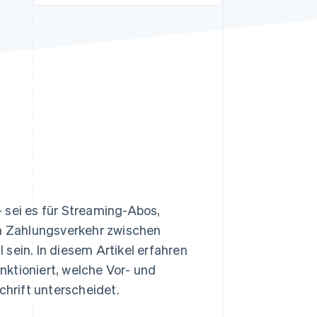
Stripe-Sessions 2026
Erfahren Sie, wie Stripe
Lösungen für die
Wirtschaftsinfrastruktur
für KI aufbaut.
Jetzt ansehen
 sei es für Streaming-Abos,
n Zahlungsverkehr zwischen
sein. In diesem Artikel erfahren
unktioniert, welche Vor- und
chrift unterscheidet.