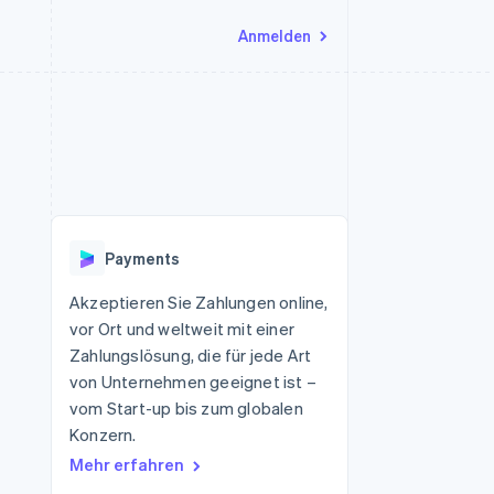
Anmelden
Ressourcen
Ecosystem
Kontakt
nd Marktplätze
Mehr
App-Integrationen
Partner
Sales-Team kontaktieren
Product roadmap
Code-Beispiele
Stripe App-Marktplatz
Partner werden
Ausblick
 Plattformen
Entwickler-Blog
 platforms
eit
API-Status
Radar
Betrugsprävention
eistungen
Payments
Atlas
onen
virtuelle Karten
Start-up-Gründung
Akzeptieren Sie Zahlungen online,
vor Ort und weltweit mit einer
Climate
CO₂-Entnahme
Zahlungslösung, die für jede Art
von Unternehmen geeignet ist –
Identity
Online-Identitätsprüfung
vom Start-up bis zum globalen
Konzern.
Mehr erfahren