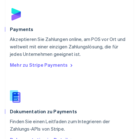
Rumänien
English
Schweden
Svenska
English
Schweiz
Payments
Deutsch
Français
Italiano
English
Akzeptieren Sie Zahlungen online, am POS vor Ort und
Singapur
English
简体中文
weltweit mit einer einzigen Zahlungslösung, die für
Slowakei
jedes Unternehmen geeignet ist.
English
Mehr zu Stripe Payments
Slowenien
English
Italiano
Sonderverwaltungsregion Hongkong,
China
English
简体中文
Spanien
Español
English
Dokumentation zu Payments
Thailand
ไทย
English
Finden Sie einen Leitfaden zum Integrieren der
Tschechische Republik
Zahlungs-APIs von Stripe.
English
Ungarn