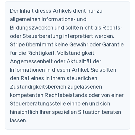
Der Inhalt dieses Artikels dient nur zu
allgemeinen Informations- und
Bildungszwecken und sollte nicht als Rechts-
Australien
oder Steuerberatung interpretiert werden.
English
Belgien
Stripe übernimmt keine Gewähr oder Garantie
Nederlands
Français
Deutsch
English
für die Richtigkeit, Vollständigkeit,
Brasilien
Português
English
Angemessenheit oder Aktualität der
Bulgarien
Informationen in diesem Artikel. Sie sollten
English
Dänemark
den Rat eines in Ihrem steuerlichen
English
Zuständigkeitsbereich zugelassenen
Deutschland
kompetenten Rechtsbeistands oder von einer
Deutsch
English
Estland
Steuerberatungsstelle einholen und sich
English
hinsichtlich Ihrer speziellen Situation beraten
Festlandchina
lassen.
简体中文
English
Finnland
English
Svenska