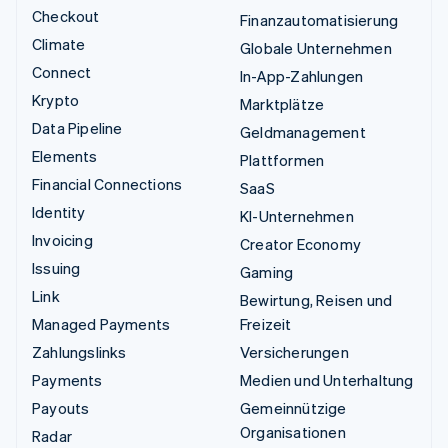
Checkout
Finanzautomatisierung
Climate
Globale Unternehmen
Connect
In-App-Zahlungen
Krypto
Marktplätze
Data Pipeline
Geldmanagement
Elements
Plattformen
Financial Connections
SaaS
Identity
KI-Unternehmen
Invoicing
Creator Economy
Issuing
Gaming
Link
Bewirtung, Reisen und
Managed Payments
Freizeit
Zahlungslinks
Versicherungen
Payments
Medien und Unterhaltung
Payouts
Gemeinnützige
Organisationen
Radar