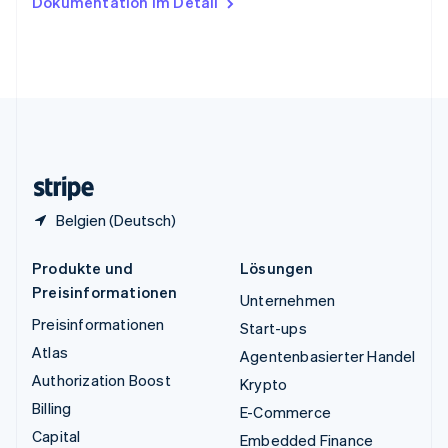
Dokumentation im Detail
English
Vereinigte Arabische Emirate
English
Vereinigte Staaten
English
Español
简体中文
Vereinigtes Königreich
English
Zypern
English
Belgien (Deutsch)
Produkte und
Lösungen
Preisinformationen
Unternehmen
Preisinformationen
Start-ups
Atlas
Agentenbasierter Handel
Authorization Boost
Krypto
Billing
E-Commerce
Capital
Embedded Finance