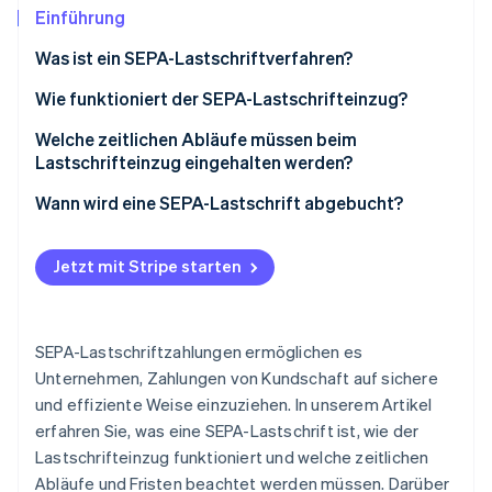
Betrugsprävention
Ecosystem
Einführung
Atlas
Was ist ein SEPA-Lastschriftverfahren?
Start-up-Gründung
Partner
Stripe App-Marktplatz
Climate
Wie funktioniert der SEPA-Lastschrifteinzug?
CO₂-Entnahme
Welche zeitlichen Abläufe müssen beim
Identity
Lastschrifteinzug eingehalten werden?
Online-Identitätsprüfung
Fristen von SEPA-Basislastschriftverfahren
Wann wird eine SEPA-Lastschrift abgebucht?
Fristen von SEPA-Firmenlastschriftverfahren
Jetzt mit Stripe starten
Fristen bei Ablehnungen
Stripe-Sessions 2026
Erfahren Sie, wie Stripe Lösungen für die Wirts
Jetzt ansehen
SEPA-Lastschriftzahlungen ermöglichen es
Unternehmen, Zahlungen von Kundschaft auf sichere
und effiziente Weise einzuziehen. In unserem Artikel
erfahren Sie, was eine SEPA-Lastschrift ist, wie der
Lastschrifteinzug funktioniert und welche zeitlichen
Abläufe und Fristen beachtet werden müssen. Darüber