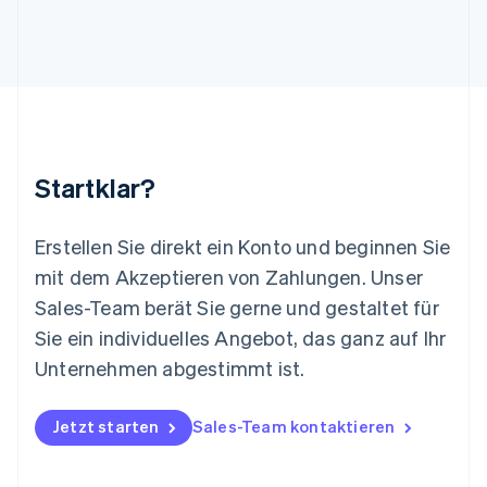
Litauen
English
Luxemburg
Français
Deutsch
English
Malaysia
English
简体中文
Malta
English
Startklar?
Mexiko
Español
English
Neuseeland
Erstellen Sie direkt ein Konto und beginnen Sie
English
mit dem Akzeptieren von Zahlungen. Unser
Niederlande
Nederlands
English
Sales-Team berät Sie gerne und gestaltet für
Norwegen
Sie ein individuelles Angebot, das ganz auf Ihr
English
Österreich
Unternehmen abgestimmt ist.
Deutsch
English
Polen
Jetzt starten
Sales-Team kontaktieren
English
Portugal
Português
English