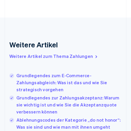
Frankreich
Français
English
Gibraltar
English
Griechenland
English
Indien
Weitere Artikel
English
Irland
Weitere Artikel zum Thema Zahlungen
English
Italien
Italiano
English
Japan
Grundlegendes zum E-Commerce-
日本語
English
Zahlungsabgleich: Was ist das und wie Sie
Kanada
strategisch vorgehen
English
Français
Grundlegendes zur Zahlungsakzeptanz: Warum
Kroatien
English
Italiano
sie wichtig ist und wie Sie die Akzeptanzquote
Lettland
verbessern können
English
Ablehnungscodes der Kategorie „do not honor“:
Liechtenstein
Was sie sind und wie man mit ihnen umgeht
Deutsch
English