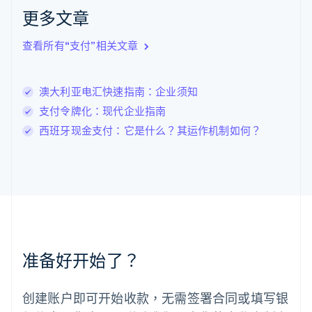
拉脱维亚
更多文章
English
立陶宛
查看所有“支付”相关文章
English
列支敦士登
Deutsch
English
卢森堡
澳大利亚电汇快速指南：企业须知
Français
Deutsch
English
支付令牌化：现代企业指南
罗马尼亚
西班牙现金支付：它是什么？其运作机制如何？
English
马尔他
English
马来西亚
English
简体中文
美国
English
Español
简体中文
墨西哥
Español
English
准备好开始了？
挪威
English
葡萄牙
创建账户即可开始收款，无需签署合同或填写银
Português
English