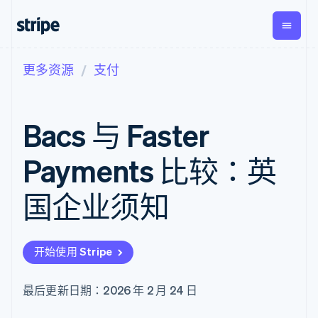
更多资源
支付
按企业阶段
文档
学习
支付
营收
资金管
平台
理
易市
大型企业
Stripe 文档
博客
Payments
Billing
初创企业
API 参考文档
客户案例
Bacs 与 Faster
在线支付
经常性收入
Global
Conn
库与 SDK
指南
Managed
Metronome
Payouts
Stripe Apps
Payments
按用量计费
平台
Payments 比较：英
备案商家解决
Subscriptions
向第三
按应用场景
方案
方打款
支持
订阅管理
Payment links
Crypto
国企业须知
指南
智能体商务
Invoicing
钱包、
加密货币
获取支持
无代码支付
一次性或定期
稳定币
电子商务
接受线上付款
托管支持方案
Checkout
账单
发行和
嵌入式金融
实施预置结账流程
专业服务
预构建支付界
Tax
发卡基
开始使用 Stripe
财务自动化
构建平台或交易市场
面
销售税和增值
础设施
全球化企业
管理订阅
Elements
税自动化
应用内支付
提供按用量计费
灵活的 UI 组件
Revenue
最后更新日期：2026 年 2 月 24 日
交易市场
发行稳定币支持的支付卡
Payment
Recognition
公司
资金管理
通过智能体配置和管理服
methods
会计自动化
平台
务