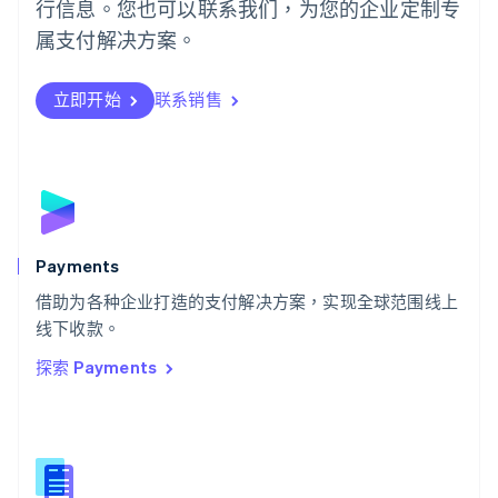
行信息。您也可以联系我们，为您的企业定制专
日本
日本語
English
属支付解决方案。
瑞典
Svenska
English
瑞士
立即开始
联系销售
Deutsch
Français
Italiano
English
塞浦路斯
English
斯洛伐克
English
斯洛文尼亚
English
Italiano
Payments
泰国
ไทย
English
借助为各种企业打造的支付解决方案，实现全球范围线上
希腊
线下收款。
English
探索 Payments
西班牙
Español
English
新加坡
English
简体中文
新西兰
English