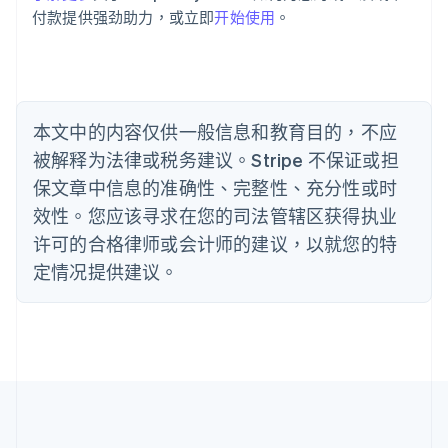
保加利亚
付款提供强劲助力，或立即
开始使用
。
English
比利时
Nederlands
Français
Deutsch
English
波兰
English
丹麦
本文中的内容仅供一般信息和教育目的，不应
English
被解释为法律或税务建议。Stripe 不保证或担
德国
保文章中信息的准确性、完整性、充分性或时
Deutsch
English
法国
效性。您应该寻求在您的司法管辖区获得执业
Français
English
许可的合格律师或会计师的建议，以就您的特
芬兰
定情况提供建议。
English
Svenska
荷兰
Nederlands
English
加拿大
English
Français
捷克
English
克罗地亚
English
Italiano