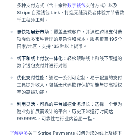
多种支付方式（含十余种
数字钱包
支付方式）以及
Stripe 自建钱包 Link，打造无缝消费者体验并节省数
千工程师工时。
更快拓展新市场：
覆盖全球客户，并通过跨境支付选
项降低多币种管理的复杂性和成本，服务覆盖 195 个
国家/地区、支持 135 种以上货币。
线下和线上付款一体化：
轻松跟踪线上和线下渠道的
阿联酋
数字钱包支付并进行对账。
English
爱尔兰
优化支付性能：
通过一系列可定制、易于配置的支付
English
工具提升收入，包括无代码欺诈保护功能与提高授权
爱沙尼亚
率的高级功能。
English
奥地利
利用灵活、可靠的平台加速业务增长：
选择一个专为
Deutsch
English
随业务扩展而设计的平台，历史正常运行时间达
澳大利亚
99.999%，可靠性在行业内首屈一指。
English
巴西
Português
English
了解更多
关于 Stripe Payments 如何为您的线上及线下