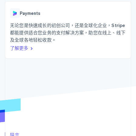
接入 125+ 种支
Stripe Sigma
产品路线图
SaaS
付方式
自定义报告
Sessions 年度大会
Authorization
Data Pipeline
Payments
招聘
Boost
数据同步
资讯中心
支付成功率优
资源
无论您是快速成长的初创公司，还是全球化企业，Stripe
Stripe Press
化
按行业
都能提供适合您业务的支付解决方案，助您在线上、线下
Link
应用集成
及全球各地轻松收款。
加速结账
AI 企业
代码示例
创作者经济
开发者博客
联系
了解更多
游戏
API 状态
酒店、旅游与休闲
联系销售
保险
成为合作伙伴
更多
媒体与娱乐
Product roadmap
非营利组织
了解未来规划
专业服务
公共部门
Radar
零售
欺诈防范
Atlas
初创企业注册
生态系统
Climate
碳移除
合作伙伴
Stripe App Marketplace
导言