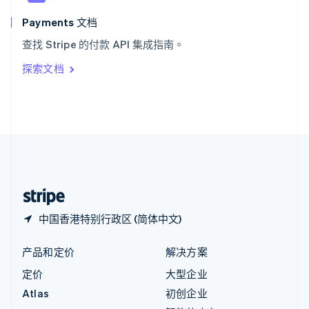
匈牙利
English
Payments 文档
意大利
查找 Stripe 的付款 API 集成指南。
Italiano
English
印度
探索文档
English
英国
English
直布罗陀
English
中国内地
简体中文
English
中国香港特别行政区
English
简体中文
中国香港特别行政区 (简体中文)
产品和定价
解决方案
定价
大型企业
Atlas
初创企业