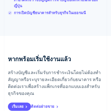
มอลตา
ญี่ปุ่น
English
มาเลเซีย
การเปิดบัญชีธนาคารสำหรับธุรกิจในเยอรมนี
English
简体中文
เม็กซิโก
Español
English
ยิบรอลตาร์
English
เยอรมนี
Deutsch
English
โรมาเนีย
หากพร้อมเริ่มใช้งานแล้ว
English
ลักเซมเบิร์ก
Français
Deutsch
English
สร้างบัญชีและเริ่มรับการชำระเงินโดยไม่ต้องทำ
ลัตเวีย
English
สัญญาหรือระบุรายละเอียดเกี่ยวกับธนาคาร หรือ
ลิกเตนสไตน์
ติดต่อเราเพื่อสร้างแพ็กเกจที่ออกแบบเองสำหรับ
Deutsch
English
ลิทัวเนีย
ธุรกิจของคุณ
English
สเปน
เริ่มเลย
ติดต่อฝ่ายขาย
Español
English