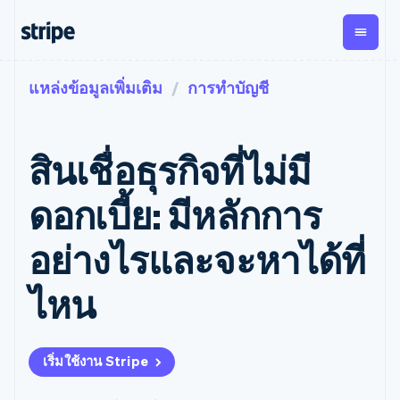
แหล่งข้อมูลเพิ่มเติม
การทำบัญชี
ตามขั้น
เอกสารประกอบ
เรียนรู้
การชำระเงิน
รายรับ
การ
แพลตฟอ
จัดการ
และ
องค์กร
Stripe Docs
บล็อก
เงิน
มาร์เก็ต
Payments
Billing
ธุรกิจสตาร์ทอัพ
ข้อมูลอ้างอิงเกี่ยวกับ API
เรื่องราวจากลูกค้า
สินเชื่อธุรกิจที่ไม่มี
การชำระเงิน
รายรับตาม
เพลส
ไลบรารีและ SDK
คู่มือ
ออนไลน์
แบบแผนล่วง
Stripe Apps
Global
Payment links
หน้า
Metronome
Payouts
Conne
ดอกเบี้ย: มีหลักการ
การชำร
ตามกรณีใช้งาน
การชำระเงิน
การเรียกเก็บ
เบิกจ่าย
เงินสำห
การสนับสนุน
แบบไม่ต้อง
เงินตามการ
ให้กับ
อย่างไรและจะหาได้ที่
แพลตฟอ
คู่มือ
การค้าแบบใช้เอเจนต์
เขียนโค้ด
Checkout
ใช้งาน
การชำระเงิน
บุคคลที่
อีคอมเมิร์ซ
รับการสนับสนุน
UI การชำระ
ตามรอบบิล
สาม
บริการทางการเงินที่ผสาน
รับการชำระเงินออนไลน์
แพ็กเกจการสนับสนุนที่ได้
การจัดการ
ไหน
เงินสำเร็จรูป
รวมในตัว
ติดตั้งใช้งานการชำระเงิน
รับการจัดการ
การชำระเงิน
Elements
การทำงานอัตโนมัติด้าน
สำเร็จรูป
บริการเฉพาะทาง
องค์ประกอบ UI
ตามรอบบิล
Invoicing
การเงิน
สร้างแพลตฟอร์มหรือ
ครั้งเดียวหรือ
ที่ยืดหยุ่น
ธุรกิจทั่วโลก
มาร์เก็ตเพลส
ตามแบบแผน
วิธีการชำระ
เริ่มใช้งาน Stripe
การชำระเงินในแอป
จัดการการชำระเงินตาม
เงิน
ล่วงหน้า
Tax
มาร์เก็ตเพลส
รอบบิล
เข้าถึงได้
คิดภาษีการ
บริษัท
การจัดการเงิน
เสนอการเรียกเก็บเงินตาม