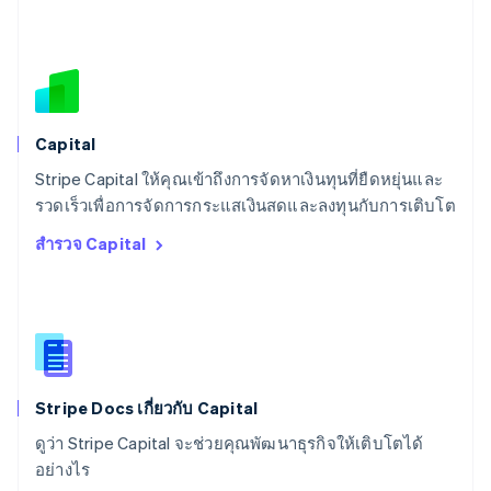
สโลวาเกีย
English
สโลวีเนีย
English
Italiano
สวิตเซอร์แลนด์
Deutsch
Français
Italiano
English
สวีเดน
Capital
Svenska
English
Stripe Capital ให้คุณเข้าถึงการจัดหาเงินทุนที่ยืดหยุ่นและ
สหรัฐอเมริกา
English
Español
简体中文
รวดเร็วเพื่อการจัดการกระแสเงินสดและลงทุนกับการเติบโต
สหรัฐอาหรับเอมิเรตส์
สำรวจ Capital
English
สหราชอาณาจักร
English
สาธารณรัฐเช็ก
English
สิงคโปร์
English
简体中文
Stripe Docs เกี่ยวกับ Capital
ออสเตรเลีย
English
ดูว่า Stripe Capital จะช่วยคุณพัฒนาธุรกิจให้เติบโตได้
ออสเตรีย
อย่างไร
Deutsch
English