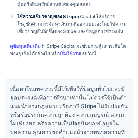
หุ้นหรือสินทรัพย์ส่วนตัวของคุณลดลง
ใช้ความเชี่ยวชาญของ Stripe:
Capital ให้บริการ
โซลูชันด้านการจัดหาเงินทุนที่ออกแบบเองโดยใช้ความ
เชี่ยวชาญอันลึกซึ้งของ Stripe และข้อมูลการชำระเงิน
กรีซ
ดูข้อมูลเพิ่มเติม
ว่า Stripe Capital จะช่วยกระตุ้นการเติบโต
English
เขตบริหารพิเศษฮ่องกง ประเทศจีน
ของธุรกิจได้อย่างไร หรือ
เริ่มใช้งาน
เลยวันนี้
English
简体中文
แคนาดา
English
Français
โครเอเชีย
English
Italiano
เนื้อหาในบทความนี้มีไว้เพื่อให้ข้อมูลทั่วไปและมี
จีนแผ่นดินใหญ่
จุดประสงค์เพื่อการศึกษาเท่านั้น ไม่ควรใช้เป็นคํา
简体中文
English
ไซปรัส
แนะนําทางกฎหมายหรือภาษี Stripe ไม่รับประกัน
English
หรือรับประกันความถูกต้อง ความสมบูรณ์ ความ
ญี่ปุ่น
日本語
English
ไม่เพียงพอ หรือความเป็นปัจจุบันของข้อมูลใน
เดนมาร์ก
บทความ คุณควรขอคําแนะนําจากทนายความที่
English