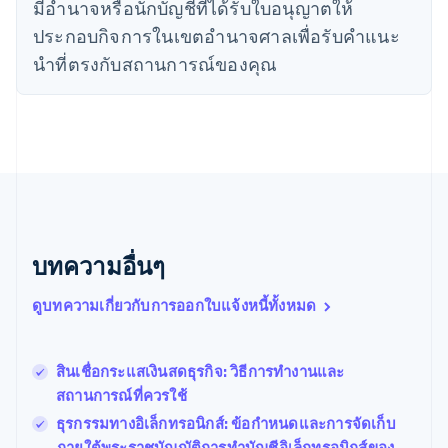
ไทย
มีอํานาจหรือนักบัญชีที่ได้รับใบอนุญาตให้
ไทย
English
ประกอบกิจการในเขตอํานาจศาลเพื่อรับคําแนะ
นอร์เวย์
นําที่ตรงกับสถานการณ์ของคุณ
English
นิวซีแลนด์
English
เนเธอร์แลนด์
Nederlands
English
บราซิล
Português
English
บัลแกเรีย
English
เบลเยียม
บทความอื่นๆ
Nederlands
Français
Deutsch
English
โปรตุเกส
ดูบทความเกี่ยวกับการออกใบแจ้งหนี้ทั้งหมด
Português
English
โปแลนด์
English
สินเชื่อกระแสเงินสดธุรกิจ: วิธีการทำงานและ
ฝรั่งเศส
Français
English
สถานการณ์ที่ควรใช้
ฟินแลนด์
ธุรกรรมทางอิเล็กทรอนิกส์: ข้อกําหนดและการจัดเก็บ
English
Svenska
ภายใต้พระราชบัญญัติการทําบัญชีอิเล็กทรอนิกส์ของ