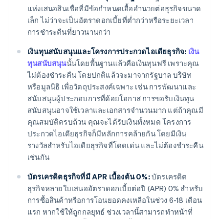
แห่งเสนอสินเชื่อที่มีข้อกำหนดเอื้ออำนวยต่อธุรกิจขนาด
เล็ก ไม่ว่าจะเป็นอัตราดอกเบี้ยที่ต่ำกว่าหรือระยะเวลา
การชำระคืนที่ยาวนานกว่า
เงินทุนสนับสนุนและโครงการประกวดไอเดียธุรกิจ:
เงิน
ทุนสนับสนุน
นั้นโดยพื้นฐานแล้วคือเงินทุนฟรี เพราะคุณ
ไม่ต้องชำระคืน โดยปกติแล้วจะมาจากรัฐบาล บริษัท
หรือมูลนิธิ เพื่อวัตถุประสงค์เฉพาะ เช่น การพัฒนาและ
สนับสนุนผู้ประกอบการที่ด้อยโอกาส การขอรับเงินทุน
สนับสนุนอาจใช้เวลาและเอกสารจำนวนมาก แต่ถ้าคุณมี
คุณสมบัติครบถ้วน คุณจะได้รับเงินทั้งหมด โครงการ
ประกวดไอเดียธุรกิจก็มีหลักการคล้ายกัน โดยมีเงิน
รางวัลสำหรับไอเดียธุรกิจที่โดดเด่น และไม่ต้องชำระคืน
เช่นกัน
บัตรเครดิตธุรกิจที่มี APR เบื้องต้น 0%:
บัตรเครดิต
ธุรกิจหลายใบเสนออัตราดอกเบี้ยต่อปี (APR) 0% สำหรับ
การซื้อสินค้าหรือการโอนยอดคงเหลือในช่วง 6-18 เดือน
แรก หากใช้ให้ถูกกลยุทธ์ ช่วงเวลานี้สามารถทำหน้าที่