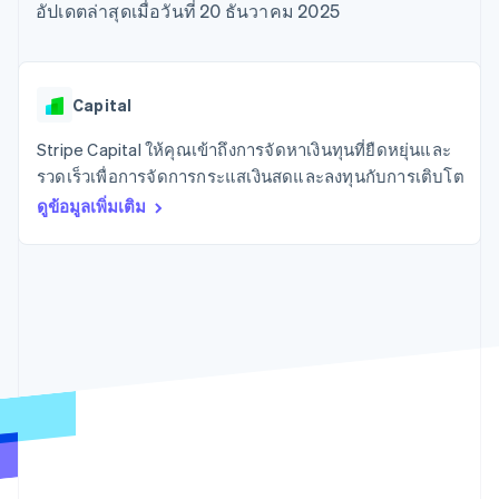
มากกว่า 125
ขายและ VAT
อัปเดตล่าสุดเมื่อวันที่ 20 ธันวาคม 2025
แพลตฟอร์ม
การใช้งาน
รายการ
Authorization
อัตโนมัติ
Revenue
แผนงานผลิตภัณฑ์
SaaS
ออกบัตรที่มีสเตเบิลคอยน์
Boost
Recognition
การประชุมประจำปีแบบ
รองรับอยู่
ยกระดับการ
เซสชัน
จัดเตรียมและจัดการ
ระบบ
ยอมรับการ
ตำแหน่งงาน
บริการด้วยเอเจนต์
Capital
อัตโนมัติ
ชำระเงิน
Link
ห้องข่าว
ตามอุตสาหกรรม
การชำระเงินที่
สำหรับการ
Stripe
Stripe Press
Stripe Capital ให้คุณเข้าถึงการจัดหาเงินทุนที่ยืดหยุ่นและ
Sigma
รวดเร็วขึ้น
ทำบัญชี
รายงานที่
บริษัท AI
รวดเร็วเพื่อการจัดการกระแสเงินสดและลงทุนกับการเติบโต
แหล่งข้อมูล
ออกแบบเอง
แวดวงครีเอเตอร์
ดูข้อมูลเพิ่มเติม
Data
เกม
การติดต่อ
Pipeline
การบริการ การเดินทาง
การเชื่อมต่อการทำงาน
การซิงค์
และสันทนาการ
แอป
ติดต่อฝ่ายขาย
ข้อมูล
ประกันภัย
ตัวอย่างโค้ด
สมัครเป็นพาร์ทเนอร์
สื่อและความบันเทิง
บล็อกของนักพัฒนา
องค์กรไม่แสวงผลกำไร
สถานะ API
บริการเฉพาะทาง
ภาครัฐ
เพิ่มเติม
ธุรกิจค้าปลีก
Product roadmap
ดูสิ่งที่กำลังจะมาถึง
Radar
ระบบนิเวศ
การป้องกันการฉ้อโกง
Atlas