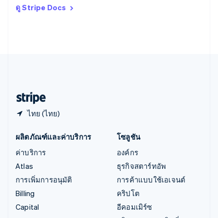
อิตาลี
ดู Stripe Docs
Italiano
English
อินเดีย
English
เอสโตเนีย
English
ไอร์แลนด์
English
ฮังการี
English
ไทย (ไทย)
ผลิตภัณฑ์และค่าบริการ
โซลูชัน
ค่าบริการ
องค์กร
Atlas
ธุรกิจสตาร์ทอัพ
การเพิ่มการอนุมัติ
การค้าแบบใช้เอเจนต์
Billing
คริปโต
Capital
อีคอมเมิร์ซ