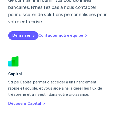
Deutsch
English
Lituanie
bancaires. N'hésitez pas à nous contacter
English
pour discuter de solutions personnalisées pour
Luxembourg
votre entreprise.
Français
Deutsch
English
Malaisie
English
简体中文
Démarrer
Contacter notre équipe
Malte
English
Mexique
Español
English
Norvège
English
Nouvelle-Zélande
English
Capital
Pays-Bas
Stripe Capital permet d'accéder à un financement
Nederlands
English
rapide et souple, et vous aide ainsi à gérer les flux de
Pologne
English
trésorerie et à investir dans votre croissance.
Portugal
Découvrir Capital
Português
English
R.A.S. de Hong Kong, Chine