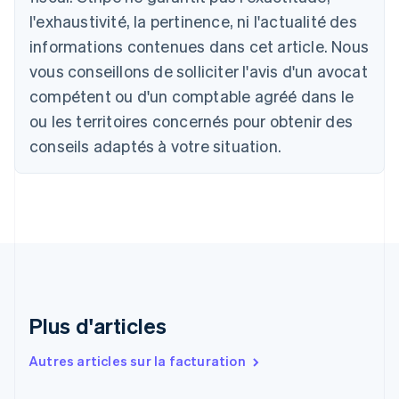
Nederlands
Français
Deutsch
English
l'exhaustivité, la pertinence, ni l'actualité des
Brésil
Português
English
informations contenues dans cet article. Nous
Bulgarie
vous conseillons de solliciter l'avis d'un avocat
English
Canada
compétent ou d'un comptable agréé dans le
English
Français
ou les territoires concernés pour obtenir des
Chine continentale
conseils adaptés à votre situation.
简体中文
English
Chypre
English
Croatie
English
Italiano
Danemark
English
Émirats arabes unis
English
Espagne
Plus d'articles
Español
English
Estonie
Autres articles sur la facturation
English
États-Unis