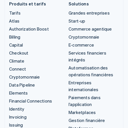
Produits et tarifs
Solutions
Tarifs
Grandes entreprises
Atlas
Start-up
Authorization Boost
Commerce agentique
Billing
Cryptomonnaie
Capital
E-commerce
Checkout
Services financiers
intégrés
Climate
Automatisation des
Connect
opérations financières
Cryptomonnaie
Entreprises
Data Pipeline
internationales
Elements
Paiements dans
Financial Connections
l’application
Identity
Marketplaces
Invoicing
Gestion financière
Issuing