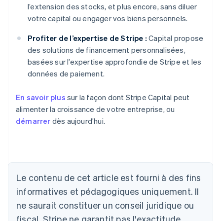
l’extension des stocks, et plus encore, sans diluer
votre capital ou engager vos biens personnels.
Profiter de l’expertise de Stripe :
Capital propose
des solutions de financement personnalisées,
basées sur l’expertise approfondie de Stripe et les
données de paiement.
En savoir plus
sur la façon dont Stripe Capital peut
alimenter la croissance de votre entreprise, ou
démarrer
dès aujourd’hui.
Allemagne
Deutsch
English
Australie
Le contenu de cet article est fourni à des fins
English
informatives et pédagogiques uniquement. Il
Autriche
ne saurait constituer un conseil juridique ou
Deutsch
English
Belgique
fiscal. Stripe ne garantit pas l'exactitude,