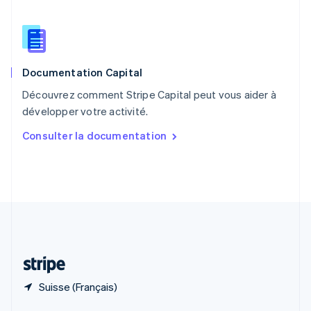
English
简体中文
République tchèque
English
Roumanie
English
Documentation Capital
Royaume-Uni
English
Découvrez comment Stripe Capital peut vous aider à
Singapour
développer votre activité.
English
简体中文
Slovaquie
Consulter la documentation
English
Slovénie
English
Italiano
Suède
Svenska
English
Suisse
Deutsch
Français
Italiano
English
Thaïlande
ไทย
English
Suisse (Français)