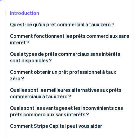
Découvrez les prochaines évolutions
Commerce en ligne
Introduction
Radar
Prévention de la fraude
Qu’est-ce qu’un prêt commercial à taux zéro ?
Écosystème
Atlas
Constitution de start-up
Comment fonctionnent les prêts commerciaux sans
Partenaires
intérêt ?
Climate
Stripe App Marketplace
Élimination du carbone
Quels types de prêts commerciaux sans intérêts
Identity
sont disponibles ?
Vérification de l'identité
Comment obtenir un prêt professionnel à taux
zéro ?
Quelles sont les meilleures alternatives aux prêts
commerciaux à taux zéro ?
Stripe Sessions 2026
Découvrez comment Stripe construit l’infrastructure écono
Quels sont les avantages et les inconvénients des
Regarder la vidéo
prêts commerciaux sans intérêts ?
Avantages
Comment Stripe Capital peut vous aider
Inconvénients