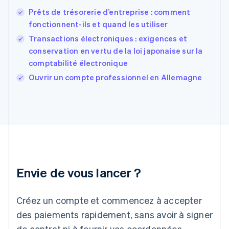
English
Español
简体中文
Prêts de trésorerie d’entreprise : comment
Finlande
English
Svenska
fonctionnent-ils et quand les utiliser
France
Transactions électroniques : exigences et
Français
English
conservation en vertu de la loi japonaise sur la
Gibraltar
comptabilité électronique
English
Grèce
Ouvrir un compte professionnel en Allemagne
English
Hongrie
English
Inde
English
Irlande
English
Italie
Italiano
English
Envie de vous lancer ?
Japon
日本語
English
Créez un compte et commencez à accepter
Lettonie
English
des paiements rapidement, sans avoir à signer
Liechtenstein
de contrat ni à fournir vos coordonnées