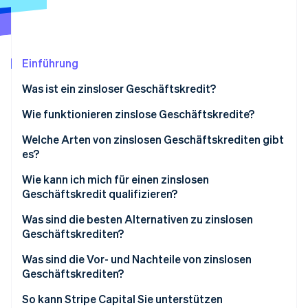
Betrugsprävention
Ecosystem
Atlas
Start-up-Gründung
Partner
Stripe App-Marktplatz
Climate
Einführung
CO₂-Entnahme
Was ist ein zinsloser Geschäftskredit?
Identity
Online-Identitätsprüfung
Wie funktionieren zinslose Geschäftskredite?
Welche Arten von zinslosen Geschäftskrediten gibt
es?
Wie kann ich mich für einen zinslosen
Stripe-Sessions 2026
Geschäftskredit qualifizieren?
Erfahren Sie, wie Stripe Lösungen für die Wirts
Jetzt ansehen
Was sind die besten Alternativen zu zinslosen
Geschäftskrediten?
Was sind die Vor- und Nachteile von zinslosen
Geschäftskrediten?
Vorteile
So kann Stripe Capital Sie unterstützen