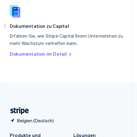
China
English
简体中文
Spanien
Español
English
Dokumentation zu Capital
Thailand
ไทย
English
Erfahren Sie, wie Stripe Capital Ihrem Unternehmen zu
Tschechische Republik
mehr Wachstum verhelfen kann.
English
Ungarn
Dokumentation im Detail
English
Vereinigte Arabische Emirate
English
Vereinigte Staaten
English
Español
简体中文
Vereinigtes Königreich
English
Zypern
English
Belgien (Deutsch)
Produkte und
Lösungen