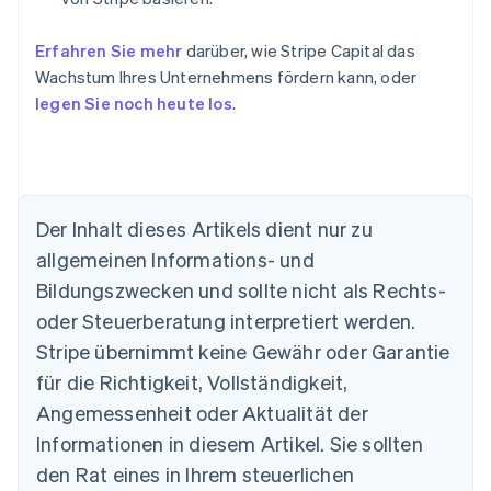
Erfahren Sie mehr
darüber, wie Stripe Capital das
Wachstum Ihres Unternehmens fördern kann, oder
legen Sie noch heute los
.
Der Inhalt dieses Artikels dient nur zu
allgemeinen Informations- und
Bildungszwecken und sollte nicht als Rechts-
Australien
oder Steuerberatung interpretiert werden.
English
Belgien
Stripe übernimmt keine Gewähr oder Garantie
Nederlands
Français
Deutsch
English
für die Richtigkeit, Vollständigkeit,
Brasilien
Português
English
Angemessenheit oder Aktualität der
Bulgarien
Informationen in diesem Artikel. Sie sollten
English
Dänemark
den Rat eines in Ihrem steuerlichen