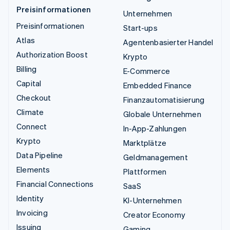
Preisinformationen
Unternehmen
Preisinformationen
Start-ups
Atlas
Agentenbasierter Handel
Authorization Boost
Krypto
Billing
E-Commerce
Capital
Embedded Finance
Checkout
Finanzautomatisierung
Climate
Globale Unternehmen
Connect
In-App-Zahlungen
Krypto
Marktplätze
Data Pipeline
Geldmanagement
Elements
Plattformen
Financial Connections
SaaS
Identity
KI-Unternehmen
Invoicing
Creator Economy
Issuing
Gaming