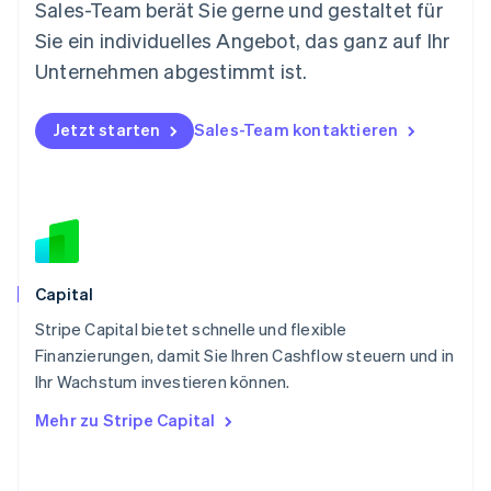
Nederlands
English
Sales-Team berät Sie gerne und gestaltet für
Norwegen
Sie ein individuelles Angebot, das ganz auf Ihr
English
Österreich
Unternehmen abgestimmt ist.
Deutsch
English
Polen
Jetzt starten
Sales-Team kontaktieren
English
Portugal
Português
English
Rumänien
English
Schweden
Svenska
English
Schweiz
Capital
Deutsch
Français
Italiano
English
Stripe Capital bietet schnelle und flexible
Singapur
English
简体中文
Finanzierungen, damit Sie Ihren Cashflow steuern und in
Slowakei
Ihr Wachstum investieren können.
English
Mehr zu Stripe Capital
Slowenien
English
Italiano
Sonderverwaltungsregion Hongkong,