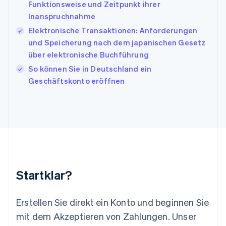
日本語
English
Funktionsweise und Zeitpunkt ihrer
Kanada
Inanspruchnahme
English
Français
Elektronische Transaktionen: Anforderungen
Kroatien
English
Italiano
und Speicherung nach dem japanischen Gesetz
Lettland
über elektronische Buchführung
English
So können Sie in Deutschland ein
Liechtenstein
Geschäftskonto eröffnen
Deutsch
English
Litauen
English
Luxemburg
Français
Deutsch
English
Malaysia
English
简体中文
Malta
English
Startklar?
Mexiko
Español
English
Neuseeland
Erstellen Sie direkt ein Konto und beginnen Sie
English
mit dem Akzeptieren von Zahlungen. Unser
Niederlande