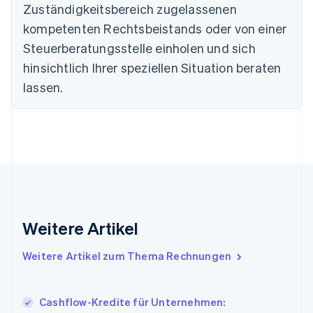
English
Zuständigkeitsbereich zugelassenen
Deutschland
kompetenten Rechtsbeistands oder von einer
Deutsch
English
Estland
Steuerberatungsstelle einholen und sich
English
hinsichtlich Ihrer speziellen Situation beraten
Festlandchina
lassen.
简体中文
English
Finnland
English
Svenska
Frankreich
Français
English
Gibraltar
English
Griechenland
English
Indien
Weitere Artikel
English
Irland
Weitere Artikel zum Thema Rechnungen
English
Italien
Italiano
English
Japan
Cashflow-Kredite für Unternehmen: