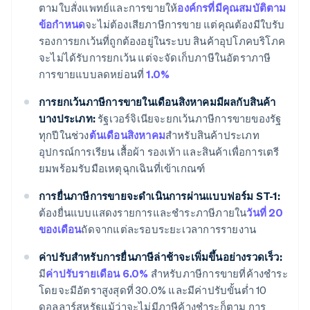
ตามใบสั่งแพทย์และการขายให้
องค์กรที่มีคุณสมบัติตาม
ข้อกำหนด
จะไม่ต้องเสียภาษีการขาย แต่คุณต้องมีใบรับ
รองการยกเว้นที่ถูกต้องอยู่ในระบบ สินค้าอุปโภคบริโภค
จะไม่ได้รับการยกเว้น แต่จะจัดเก็บภาษีในอัตราภาษี
การขายแบบลดหย่อนที่
1.0%
การยกเว้นภาษีการขายในเดือนสิงหาคมมีผลกับสินค้า
บางประเภท:
รัฐเวอร์จิเนียจะยกเว้นภาษีการขายของรัฐ
ทุกปีในช่วง
ต้นเดือนสิงหาคม
สำหรับสินค้าประเภท
อุปกรณ์การเรียน เสื้อผ้า รองเท้า และสินค้าเพื่อการเตรี
ยมพร้อมรับมือเหตุฉุกเฉินที่เข้าเกณฑ์
การยื่นภาษีการขายจะดำเนินการผ่านแบบฟอร์ม ST-1:
ต้องยื่นแบบแสดงรายการและชำระภาษีภายใน
วันที่ 20
ของเดือน
ถัดจากแต่ละรอบระยะเวลาการรายงาน
ค่าปรับสำหรับการยื่นภาษีล่าช้าจะเพิ่มขึ้นอย่างรวดเร็ว:
มี
ค่าปรับรายเดือน 6.0%
สำหรับภาษีการขายที่ค้างชำระ
โดยจะมีอัตราสูงสุดที่ 30.0% และมีค่าปรับขั้นต่ำ 10
ดอลลาร์สหรัฐแม้ว่าจะไม่มีภาษีค้างชำระก็ตาม การ