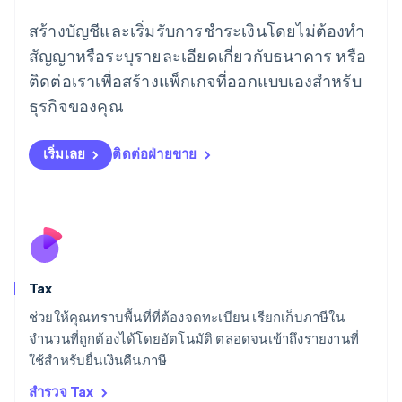
โรมาเนีย
สร้างบัญชีและเริ่มรับการชำระเงินโดยไม่ต้องทำ
English
สัญญาหรือระบุรายละเอียดเกี่ยวกับธนาคาร หรือ
ลักเซมเบิร์ก
ติดต่อเราเพื่อสร้างแพ็กเกจที่ออกแบบเองสำหรับ
Français
Deutsch
English
ลัตเวีย
ธุรกิจของคุณ
English
ลิกเตนสไตน์
Deutsch
English
เริ่มเลย
ติดต่อฝ่ายขาย
ลิทัวเนีย
English
สเปน
Español
English
สโลวาเกีย
English
สโลวีเนีย
Tax
English
Italiano
สวิตเซอร์แลนด์
ช่วยให้คุณทราบพื้นที่ที่ต้องจดทะเบียน เรียกเก็บภาษีใน
Deutsch
Français
Italiano
English
จำนวนที่ถูกต้องได้โดยอัตโนมัติ ตลอดจนเข้าถึงรายงานที่
สวีเดน
ใช้สำหรับยื่นเงินคืนภาษี
Svenska
English
สหรัฐอเมริกา
สำรวจ Tax
English
Español
简体中文