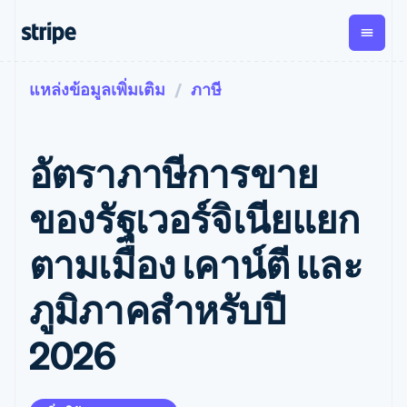
แหล่งข้อมูลเพิ่มเติม
ภาษี
ตามขั้น
เอกสารประกอบ
เรียนรู้
การชำระเงิน
รายรับ
การ
แพลตฟอ
จัดการ
และ
องค์กร
Stripe Docs
บล็อก
เงิน
มาร์เก็ต
Payments
Billing
ธุรกิจสตาร์ทอัพ
ข้อมูลอ้างอิงเกี่ยวกับ API
เรื่องราวจากลูกค้า
อัตราภาษีการขาย
การชำระเงิน
รายรับตาม
เพลส
ไลบรารีและ SDK
คู่มือ
ออนไลน์
แบบแผนล่วง
Stripe Apps
Global
Payment links
หน้า
Metronome
Payouts
Conne
ของรัฐเวอร์จิเนียแยก
การชำร
ตามกรณีใช้งาน
การชำระเงิน
การเรียกเก็บ
เบิกจ่าย
เงินสำห
การสนับสนุน
แบบไม่ต้อง
เงินตามการ
ให้กับ
ตามเมือง เคาน์ตี และ
แพลตฟอ
คู่มือ
การค้าแบบใช้เอเจนต์
เขียนโค้ด
Checkout
ใช้งาน
การชำระเงิน
บุคคลที่
อีคอมเมิร์ซ
รับการสนับสนุน
UI การชำระ
ตามรอบบิล
สาม
บริการทางการเงินที่ผสาน
รับการชำระเงินออนไลน์
แพ็กเกจการสนับสนุนที่ได้
การจัดการ
ภูมิภาคสำหรับปี
เงินสำเร็จรูป
รวมในตัว
ติดตั้งใช้งานการชำระเงิน
รับการจัดการ
การชำระเงิน
Elements
การทำงานอัตโนมัติด้าน
สำเร็จรูป
บริการเฉพาะทาง
องค์ประกอบ UI
ตามรอบบิล
Invoicing
2026
การเงิน
สร้างแพลตฟอร์มหรือ
ครั้งเดียวหรือ
ที่ยืดหยุ่น
ธุรกิจทั่วโลก
มาร์เก็ตเพลส
ตามแบบแผน
วิธีการชำระ
การชำระเงินในแอป
จัดการการชำระเงินตาม
เงิน
ล่วงหน้า
Tax
มาร์เก็ตเพลส
รอบบิล
เข้าถึงได้
คิดภาษีการ
บริษัท
การจัดการเงิน
เสนอการเรียกเก็บเงินตาม