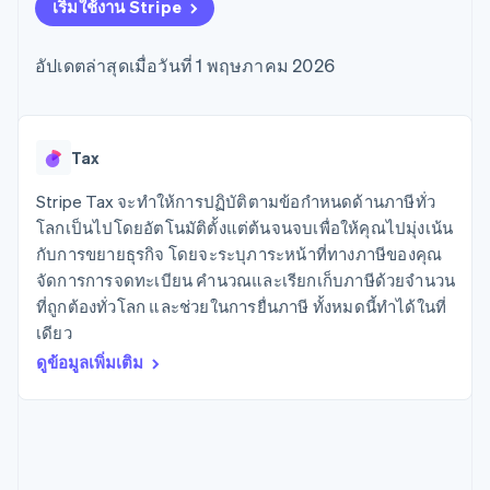
มากกว่า 125
ขายและ VAT
เริ่มใช้งาน Stripe
แพลตฟอร์ม
การใช้งาน
รายการ
Authorization
อัตโนมัติ
Revenue
แผนงานผลิตภัณฑ์
SaaS
ออกบัตรที่มีสเตเบิลคอยน์
Boost
Recognition
การประชุมประจำปีแบบ
รองรับอยู่
อัปเดตล่าสุดเมื่อวันที่ 1 พฤษภาคม 2026
ยกระดับการ
เซสชัน
จัดเตรียมและจัดการ
ระบบ
ยอมรับการ
ตำแหน่งงาน
บริการด้วยเอเจนต์
อัตโนมัติ
ชำระเงิน
Link
ห้องข่าว
ตามอุตสาหกรรม
การชำระเงินที่
สำหรับการ
Stripe
Stripe Press
Sigma
รวดเร็วขึ้น
ทำบัญชี
Tax
รายงานที่
บริษัท AI
แหล่งข้อมูล
ออกแบบเอง
แวดวงครีเอเตอร์
Stripe Tax จะทำให้การปฏิบัติตามข้อกำหนดด้านภาษีทั่ว
Data
เกม
การติดต่อ
โลกเป็นไปโดยอัตโนมัติตั้งแต่ต้นจนจบเพื่อให้คุณไปมุ่งเน้น
Pipeline
การบริการ การเดินทาง
การเชื่อมต่อการทำงาน
การซิงค์
และสันทนาการ
แอป
กับการขยายธุรกิจ โดยจะระบุภาระหน้าที่ทางภาษีของคุณ
ติดต่อฝ่ายขาย
ข้อมูล
ประกันภัย
ตัวอย่างโค้ด
สมัครเป็นพาร์ทเนอร์
จัดการการจดทะเบียน คำนวณและเรียกเก็บภาษีด้วยจำนวน
สื่อและความบันเทิง
บล็อกของนักพัฒนา
ที่ถูกต้องทั่วโลก และช่วยในการยื่นภาษี ทั้งหมดนี้ทำได้ในที่
องค์กรไม่แสวงผลกำไร
สถานะ API
บริการเฉพาะทาง
เดียว
ภาครัฐ
เพิ่มเติม
ดูข้อมูลเพิ่มเติม
ธุรกิจค้าปลีก
Product roadmap
ดูสิ่งที่กำลังจะมาถึง
Radar
ระบบนิเวศ
การป้องกันการฉ้อโกง
Atlas