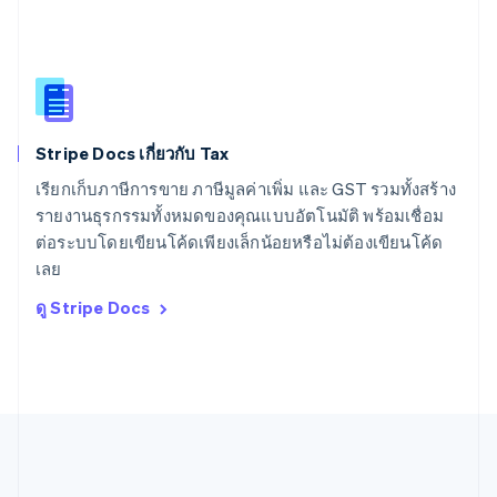
สหรัฐอาหรับเอมิเรตส์
English
สหราชอาณาจักร
English
สาธารณรัฐเช็ก
English
Stripe Docs เกี่ยวกับ Tax
สิงคโปร์
English
简体中文
เรียกเก็บภาษีการขาย ภาษีมูลค่าเพิ่ม และ GST รวมทั้งสร้าง
ออสเตรเลีย
รายงานธุรกรรมทั้งหมดของคุณแบบอัตโนมัติ พร้อมเชื่อม
English
ต่อระบบโดยเขียนโค้ดเพียงเล็กน้อยหรือไม่ต้องเขียนโค้ด
ออสเตรีย
เลย
Deutsch
English
อิตาลี
ดู Stripe Docs
Italiano
English
อินเดีย
English
เอสโตเนีย
English
ไอร์แลนด์
English
ฮังการี
English