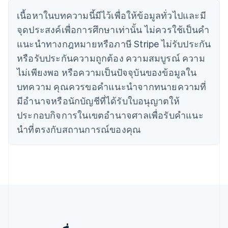
English
简体中文
แคนาดา
เนื้อหาในบทความนี้มีไว้เพื่อให้ข้อมูลทั่วไปและมี
English
Français
จุดประสงค์เพื่อการศึกษาเท่านั้น ไม่ควรใช้เป็นคํา
โครเอเชีย
แนะนําทางกฎหมายหรือภาษี Stripe ไม่รับประกัน
English
Italiano
จีนแผ่นดินใหญ่
หรือรับประกันความถูกต้อง ความสมบูรณ์ ความ
简体中文
English
ไม่เพียงพอ หรือความเป็นปัจจุบันของข้อมูลใน
ไซปรัส
บทความ คุณควรขอคําแนะนําจากทนายความที่
English
ญี่ปุ่น
มีอํานาจหรือนักบัญชีที่ได้รับใบอนุญาตให้
日本語
English
ประกอบกิจการในเขตอํานาจศาลเพื่อรับคําแนะ
เดนมาร์ก
English
นําที่ตรงกับสถานการณ์ของคุณ
ไทย
ไทย
English
นอร์เวย์
English
นิวซีแลนด์
English
เนเธอร์แลนด์
Nederlands
English
บราซิล