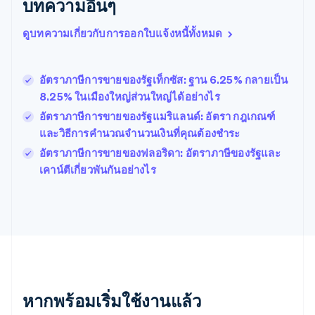
บทความอื่นๆ
Português
English
บัลแกเรีย
ดูบทความเกี่ยวกับการออกใบแจ้งหนี้ทั้งหมด
English
เบลเยียม
Nederlands
Français
Deutsch
English
โปรตุเกส
อัตราภาษีการขายของรัฐเท็กซัส: ฐาน 6.25% กลายเป็น
Português
English
8.25% ในเมืองใหญ่ส่วนใหญ่ได้อย่างไร
โปแลนด์
อัตราภาษีการขายของรัฐแมริแลนด์: อัตรา กฎเกณฑ์
English
ฝรั่งเศส
และวิธีการคำนวณจำนวนเงินที่คุณต้องชำระ
Français
English
อัตราภาษีการขายของฟลอริดา: อัตราภาษีของรัฐและ
ฟินแลนด์
เคาน์ตีเกี่ยวพันกันอย่างไร
English
Svenska
มอลตา
English
มาเลเซีย
English
简体中文
เม็กซิโก
Español
English
ยิบรอลตาร์
English
หากพร้อมเริ่มใช้งานแล้ว
เยอรมนี
Deutsch
English