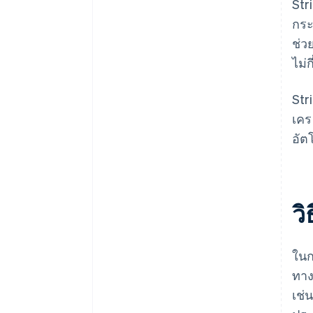
Str
กระ
ช่ว
ไม่ก
Str
เคร
อัต
ว
ในก
ทาง
เช่