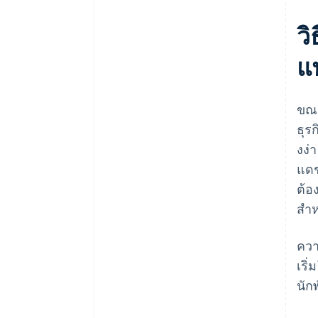
ว
แ
ขณะ
ธุร
งง่
แดช
ต้อ
สํา
ควา
เริ
นัก