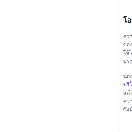
โอ
ควา
ของ
ใช้
ประ
นอก
บริ
แล้
ควา
ซึ่ง