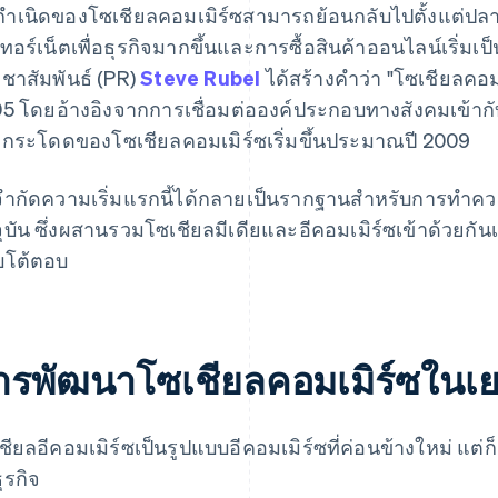
กำเนิดของโซเชียลคอมเมิร์ซสามารถย้อนกลับไปตั้งแต่ปล
เทอร์เน็ตเพื่อธุรกิจมากขึ้นและการซื้อสินค้าออนไลน์เริ่มเป็
ชาสัมพันธ์ (PR)
Steve Rubel
ได้สร้างคำว่า "โซเชียลคอมเ
5 โดยอ้างอิงจากการเชื่อมต่อองค์ประกอบทางสังคมเข้าก
วกระโดดของโซเชียลคอมเมิร์ซเริ่มขึ้นประมาณปี 2009
จํากัดความเริ่มแรกนี้ได้กลายเป็นรากฐานสําหรับการทำค
จุบัน ซึ่งผสานรวมโซเชียลมีเดียและอีคอมเมิร์ซเข้าด้วยกัน
บโต้ตอบ
ารพัฒนาโซเชียลคอมเมิร์ซในเย
ชียลอีคอมเมิร์ซเป็นรูปแบบอีคอมเมิร์ซที่ค่อนข้างใหม่ แต
ุรกิจ