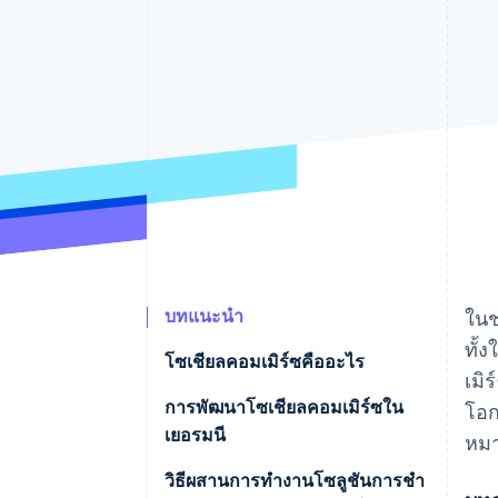
รายงานที่ออกแบบเอง
Data Pipeline
การซิงค์ข้อมูล
บทแนะนำ
ในช
ทั้
โซเชียลคอมเมิร์ซคืออะไร
เมิ
การพัฒนาโซเชียลคอมเมิร์ซใน
โอก
เยอรมนี
หม
โอกาสในการเติบโต
วิธีผสานการทํางานโซลูชันการชํา