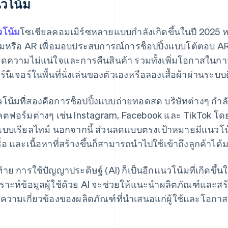
วโน้ม
โน้ม
โซเชียลคอมเมิร์ซหลายแบบกําลังเกิดขึ้นในปี 2025 หน
ิมหรือ AR เพื่อมอบประสบการณ์การช็อปปิ้งแบบโต้ตอบ AR 
ลดความไม่แน่ใจและการคืนสินค้า รวมทั้งเพิ่มโอกาสในการซื
ร์นิเจอร์ในพื้นที่นั่งเล่นของตัวเองหรือลองเสื้อผ้าผ่านระบบด
โน้มที่สองคือการช็อปปิ้งแบบถ่ายทอดสด บริษัทต่างๆ กํ
ตฟอร์มต่างๆ เช่น Instagram, Facebook และ TikTok 
แบบเรียลไทม์ นอกจากนี้ ส่วนลดแบบตรงเป้าหมายมีแนวโน้
ื้อ และเนื้อหาที่สร้างขึ้นก็สามารถนําไปใช้เข้าถึงลูกค้าได้
ท้าย การใช้ปัญญาประดิษฐ์ (AI) ก็เป็นอีกแนวโน้มที่เกิดขึ
คราะห์ข้อมูลผู้ใช้ด้วย AI จะช่วยให้แนะนําผลิตภัณฑ์และสร
่มความเกี่ยวข้องของผลิตภัณฑ์ที่นําเสนอแก่ผู้ใช้และโอกาส