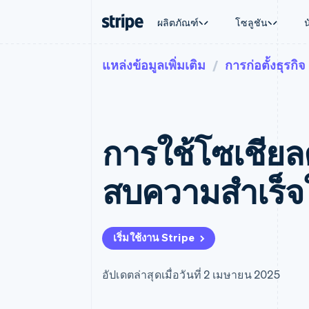
ผลิตภัณฑ์
โซลูชัน
แหล่งข้อมูลเพิ่มเติม
การก่อตั้งธุรกิจ
ตามขั้น
เอกสารประกอบ
เรียนรู้
ตามกรณี
การสนับส
การชำระเงิน
รายรับ
องค์กร
Stripe Docs
บล็อก
การค้าแบ
รับการส
Payments
Billing
ธุรกิจสตาร์ทอัพ
ข้อมูลอ้างอิงเกี่ยวกับ API
เรื่องราวจากลูกค้า
อีคอมเมิร
แพ็กเกจก
การชำระเงินออนไลน์
รายรับตามแบบแผนล่
ไลบรารีและ SDK
คู่มือ
บริการทา
บริการเ
Payment links
Metronome
Stripe Apps
การใช้โซเชียล
การทำงาน
การชำระเงินแบบไม่ต้องเขียน
การเรียกเก็บเงินตาม
ธุรกิจทั่
โค้ด
การชำระเงินตามรอบ
การชำระ
การจัดการการชำระเ
Checkout
มาร์เก็ต
สบความสําเร็จ
UI การชำระเงินสำเร็จรูป
บิล
การจัดกา
Elements
Invoicing
แพลตฟอ
องค์ประกอบ UI ที่ยืดหยุ่น
ครั้งเดียวหรือตามแบ
SaaS
วิธีการชำระเงิน
หน้า
เข้าถึงได้มากกว่า 125 รายการ
Tax
เริ่มใช้งาน Stripe
Authorization Boost
คิดภาษีการขายและ 
ยกระดับการยอมรับการชำระเงิน
อัตโนมัติ
Link
Revenue Recogniti
อัปเดตล่าสุดเมื่อวันที่ 2 เมษายน 2025
การชำระเงินที่รวดเร็วขึ้น
ระบบอัตโนมัติสำหรับ
Stripe Sigma