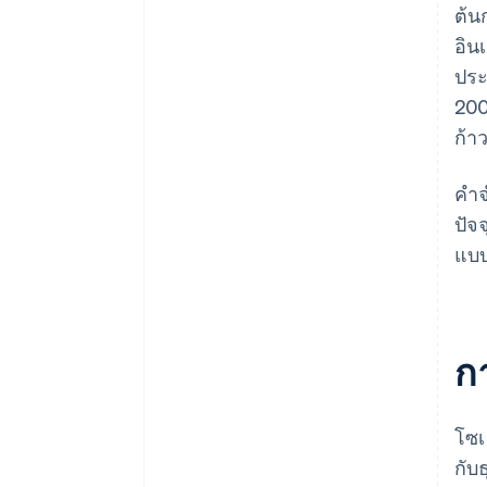
ต้น
ประสิทธิภาพ
อิน
ประ
200
ก้า
คํา
ปัจ
แบ
ก
โซเ
กับธ