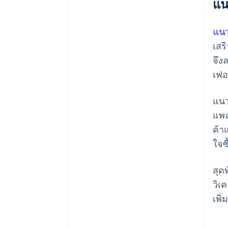
แน
แนว
เสร
จึง
เฟอ
แนว
แพล
ค้า
ใจซ
สุด
วิเ
เพิ