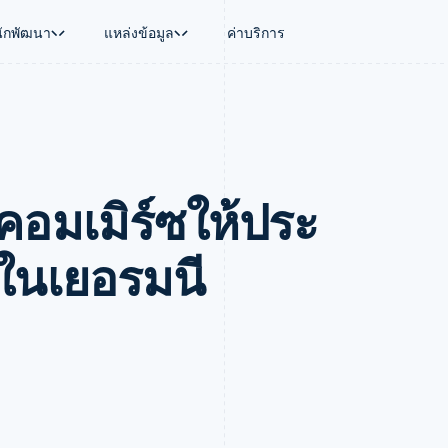
นักพัฒนา
แหล่งข้อมูล
ค่าบริการ
ใช้งาน
นุน
คู่มือ
ตามอุตสาหกรรม
บริษัท
การจัดการเงิน
แพลตฟอร์มและ
บใช้เอเจนต์
นับสนุน
รับการชำระเงินออนไลน์
บริษัท AI
แผนงานผลิตภัณฑ์
Global Payouts
Connect
์ซ
ารสนับสนุนที่ได้รับการจัดการ
ติดตั้งใช้งานการชำระเงินสำเร็จรูป
แวดวงครีเอเตอร์
การประชุมประจำปีแบบเซสชั
วงหน้า
เบิกจ่ายให้กับบุคคลที่สาม
การชำระเงินส
งการเงินที่ผสานรวมในตัว
ฉพาะทาง
สร้างแพลตฟอร์มหรือมาร์เก็ตเพลส
เกม
ตำแหน่งงาน
คอมเมิร์ซให้ประ
อัตโนมัติด้านการเงิน
จัดการการชำระเงินตามรอบบิล
การบริการ การเดินทาง และส
ห้องข่าว
การใช้งาน
วโลก
เสนอการเรียกเก็บเงินตามการใช้งาน
Stripe Press
บิล
เงินในแอป
ออกบัตรที่มีสเตเบิลคอยน์รองรับอยู่
ประกันภัย
งินตามรอบ
เพลส
จัดเตรียมและจัดการบริการด้วยเอเจนต์
สื่อและความบันเทิง
ในเยอรมนี
รเงิน
องค์กรไม่แสวงผลกำไร
ร์ม
บริการเฉพาะทาง
บแผนล่วง
ภาครัฐ
ธุรกิจค้าปลีก
VAT
on
การทำบัญชี