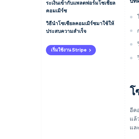
บทค
ระเงินเข้ากับแพลตฟอร์มโซเชียล
แนวโน้ม
คอมเมิร์ซ
วิธีนําโซเชียลคอมเมิร์ซมาใช้ให้
ประสบความสำเร็จ
การวิเคราะห์กลุ่มเป้าหมายและตัว
เริ่มใช้งาน Stripe
เลือกแพลตฟอร์ม
เนื้อหาคุณภาพสูง
ประสบการณ์การช็อปปิ้งที่เรียบง่าย
โ
การทํางานร่วมกันกับอินฟลูเอน
เซอร์
อีค
การบริการลูกค้าผ่านโซเชียลมีเดีย
แล้
การใช้เนื้อหาที่ผู้ใช้สร้างขึ้น
แล
การวิเคราะห์และการเพิ่ม