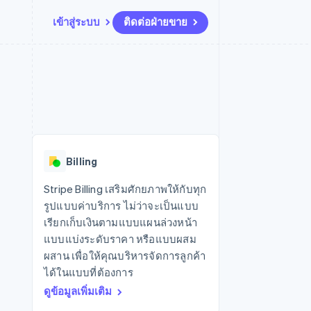
เข้าสู่ระบบ
ติดต่อฝ่ายขาย
แหล่งข้อมูล
ระบบนิเวศ
การติดต่อ
มาร์เก็ตเพลส
เพิ่มเติม
การเชื่อมต่อการทำงานแอป
พาร์ทเนอร์
ติดต่อฝ่ายขาย
Product roadmap
น
ตัวอย่างโค้ด
Stripe App Marketplace
สมัครเป็นพาร์ทเนอร์
ดูสิ่งที่กำลังจะมาถึง
ำหรับแพลตฟอร์ม
บล็อกของนักพัฒนา
ันทนาการ
สถานะ API
Radar
การป้องกันการฉ้อโกง
Billing
Atlas
การก่อตั้งบริษัทสตาร์ทอัพ
Stripe Billing เสริมศักยภาพให้กับทุก
รูปแบบค่าบริการ ไม่ว่าจะเป็นแบบ
Climate
การขจัดคาร์บอน
เรียกเก็บเงินตามแบบแผนล่วงหน้า
แบบแบ่งระดับราคา หรือแบบผสม
ผสาน เพื่อให้คุณบริหารจัดการลูกค้า
ได้ในแบบที่ต้องการ
ดูข้อมูลเพิ่มเติม