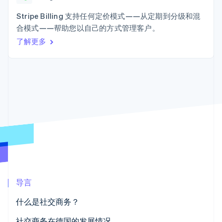
Authorization
Stripe Sigma
产品路线图
SaaS
Boost
自定义报告
Sessions 年度大会
Stripe Billing 支持任何定价模式——从定期到分级和混
支付成功率优
Data Pipeline
招聘
合模式——帮助您以自己的方式管理客户。
化
数据同步
资讯中心
Link
资源
了解更多
Stripe Press
加速结账
按行业
应用集成
AI 企业
代码示例
创作者经济
开发者博客
联系
游戏
API 状态
更多
酒店、旅游与休闲
联系销售
Product roadmap
保险
成为合作伙伴
了解未来规划
媒体与娱乐
非营利组织
Radar
专业服务
欺诈防范
公共部门
Atlas
零售
初创企业注册
Climate
碳移除
导言
生态系统
什么是社交商务？
合作伙伴
Stripe App Marketplace
社交商务在德国的发展情况