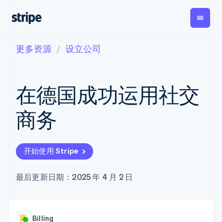
更多资源
设立公司
按企业阶段
文档
学习
支付
营收
资金管
平台
理
易市
大型企业
Stripe 文档
博客
Payments
Billing
初创企业
API 参考文档
客户案例
在德国成功运用社交
在线支付
经常性收入
Global
Conn
库与 SDK
指南
Payment links
Metronome
Payouts
Stripe Apps
按用量计费
平台
商务
无代码支付
Subscriptions
向第三
按应用场景
Checkout
方打款
支持
预构建支付界
订阅管理
Crypto
指南
智能体商务
面
Invoicing
钱包、
加密货币
获取支持
一次性或定期
Elements
开始使用 Stripe
稳定币
电子商务
接受线上付款
托管支持方案
灵活的 UI 组件
账单
发行和
嵌入式金融
实施预置结账流程
专业服务
Payment
Tax
发卡基
财务自动化
构建平台或交易市场
最后更新日期：2025 年 4 月 2 日
methods
销售税和增值
础设施
全球化企业
管理订阅
接入 125+ 种支
税自动化
应用内支付
提供按用量计费
付方式
Revenue
交易市场
发行稳定币支持的支付卡
Terminal
Recognition
公司
资金管理
通过智能体配置和管理服
线下支付
会计自动化
Billing
平台
务