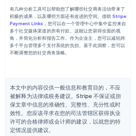
爱沙尼亚
English
有几种分析工具可以帮助您了解哪些社交商务活动带来了
奥地利
积极的成果，以及哪些方面还有改进的空间。借助
Stripe
Deutsch
English
Payment Links
，您可以在一个管理中心中集中监控来自
澳大利亚
多个社交媒体渠道的所有付款。这能让您获得全面的视
English
巴西
角，并简化分析和报告工作。作为企业主，您可以减轻跨
Português
English
多个平台管理多个支付系统的负担。基于此洞察，您可以
保加利亚
不断调整您的社交商务策略。
English
比利时
Nederlands
Français
Deutsch
English
波兰
English
丹麦
本文中的内容仅供一般信息和教育目的，不应
English
被解释为法律或税务建议。Stripe 不保证或担
德国
保文章中信息的准确性、完整性、充分性或时
Deutsch
English
法国
效性。您应该寻求在您的司法管辖区获得执业
Français
English
许可的合格律师或会计师的建议，以就您的特
芬兰
定情况提供建议。
English
Svenska