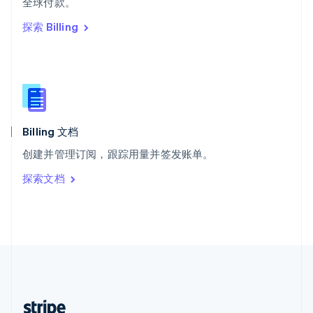
全球付款。
English
探索 Billing
西班牙
Español
English
新加坡
English
简体中文
新西兰
English
匈牙利
English
Billing 文档
意大利
创建并管理订阅，跟踪用量并签发账单。
Italiano
English
印度
探索文档
English
英国
English
直布罗陀
English
中国内地
简体中文
English
中国香港特别行政区
English
简体中文