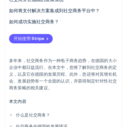
Stripe Sessions 2026
增长机会
如何将支付解决方案集成到社交商务平台中？
了解 Stripe 如何为 AI 构建经济基础设施。
立即观看
趋势
如何成功实施社交商务？
目标群体分析与平台选择
开始使用 Stripe
优质内容
简化的购物体验
多年来，社交商务作为一种电子商务趋势，在德国的大小
与网红合作
企业中都日益流行。在本文中，您将了解到社交商务的定
义，以及它在德国的发展历程。此外，您还将对其增长机
通过社交媒体提供客户服务
会、发展趋势有一个全面的认识，并获得制定针对性社交
利用用户生成内容
商务策略的相关建议。
分析与优化
本文内容
什么是社交商务？
社交商务在德国的发展情况