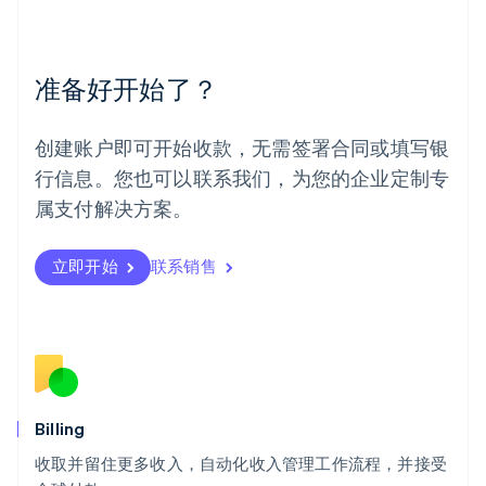
美国
English
Español
简体中文
墨西哥
Español
English
准备好开始了？
挪威
English
葡萄牙
创建账户即可开始收款，无需签署合同或填写银
Português
English
行信息。您也可以联系我们，为您的企业定制专
日本
日本語
English
属支付解决方案。
瑞典
Svenska
English
瑞士
立即开始
联系销售
Deutsch
Français
Italiano
English
塞浦路斯
English
斯洛伐克
English
斯洛文尼亚
English
Italiano
Billing
泰国
ไทย
English
收取并留住更多收入，自动化收入管理工作流程，并接受
希腊