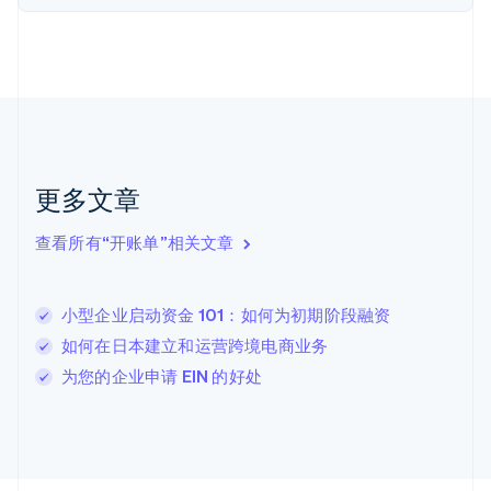
荷兰
Nederlands
English
加拿大
English
Français
捷克
English
克罗地亚
English
Italiano
拉脱维亚
更多文章
English
立陶宛
查看所有“开账单”相关文章
English
列支敦士登
Deutsch
English
卢森堡
小型企业启动资金 101：如何为初期阶段融资
Français
Deutsch
English
如何在日本建立和运营跨境电商业务
罗马尼亚
为您的企业申请 EIN 的好处
English
马尔他
English
马来西亚
English
简体中文