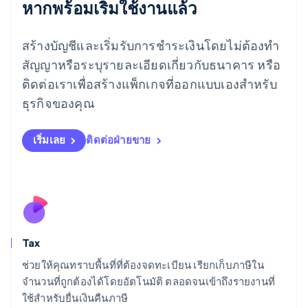
หากพร้อมเริ่มใช้งานแล้ว
เยอรมนี
Deutsch
English
โรมาเนีย
สร้างบัญชีและเริ่มรับการชำระเงินโดยไม่ต้องทำ
English
สัญญาหรือระบุรายละเอียดเกี่ยวกับธนาคาร หรือ
ลักเซมเบิร์ก
ติดต่อเราเพื่อสร้างแพ็กเกจที่ออกแบบเองสำหรับ
Français
Deutsch
English
ลัตเวีย
ธุรกิจของคุณ
English
ลิกเตนสไตน์
Deutsch
English
เริ่มเลย
ติดต่อฝ่ายขาย
ลิทัวเนีย
English
สเปน
Español
English
สโลวาเกีย
English
สโลวีเนีย
Tax
English
Italiano
สวิตเซอร์แลนด์
ช่วยให้คุณทราบพื้นที่ที่ต้องจดทะเบียน เรียกเก็บภาษีใน
Deutsch
Français
Italiano
English
จำนวนที่ถูกต้องได้โดยอัตโนมัติ ตลอดจนเข้าถึงรายงานที่
สวีเดน
ใช้สำหรับยื่นเงินคืนภาษี
Svenska
English