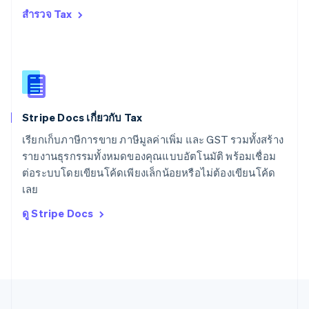
สหรัฐอเมริกา
สำรวจ Tax
English
Español
简体中文
สหรัฐอาหรับเอมิเรตส์
English
สหราชอาณาจักร
English
สาธารณรัฐเช็ก
English
Stripe Docs เกี่ยวกับ Tax
สิงคโปร์
English
简体中文
เรียกเก็บภาษีการขาย ภาษีมูลค่าเพิ่ม และ GST รวมทั้งสร้าง
ออสเตรเลีย
รายงานธุรกรรมทั้งหมดของคุณแบบอัตโนมัติ พร้อมเชื่อม
English
ต่อระบบโดยเขียนโค้ดเพียงเล็กน้อยหรือไม่ต้องเขียนโค้ด
ออสเตรีย
เลย
Deutsch
English
อิตาลี
ดู Stripe Docs
Italiano
English
อินเดีย
English
เอสโตเนีย
English
ไอร์แลนด์
English