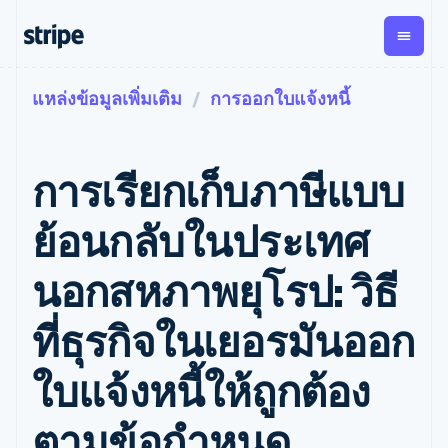
แหล่งข้อมูลเพิ่มเติม
การออกใบแจ้งหนี้
ตามขั้น
เอกสารประกอบ
เรียนรู้
การชำระเงิน
รายรับ
การ
แพลตฟอ
จัดการ
และ
องค์กร
Stripe Docs
บล็อก
เงิน
มาร์เก็ต
Payments
Billing
ธุรกิจสตาร์ทอัพ
ข้อมูลอ้างอิงเกี่ยวกับ API
เรื่องราวจากลูกค้า
การเรียกเก็บภาษีแบบ
การชำระเงิน
รายรับตาม
เพลส
ไลบรารีและ SDK
คู่มือ
ออนไลน์
แบบแผนล่วง
Stripe Apps
Global
Payment links
หน้า
Metronome
Payouts
Conne
ย้อนกลับในประเทศ
การชำร
ตามกรณีใช้งาน
การชำระเงิน
การเรียกเก็บ
เบิกจ่าย
เงินสำห
การสนับสนุน
แบบไม่ต้อง
เงินตามการ
ให้กับ
นอกสหภาพยุโรป: วิธี
แพลตฟอ
คู่มือ
การค้าแบบใช้เอเจนต์
เขียนโค้ด
Checkout
ใช้งาน
การชำระเงิน
บุคคลที่
อีคอมเมิร์ซ
รับการสนับสนุน
UI การชำระ
ตามรอบบิล
สาม
บริการทางการเงินที่ผสาน
รับการชำระเงินออนไลน์
แพ็กเกจการสนับสนุนที่ได้
การจัดการ
ที่ธุรกิจในเยอรมันออก
เงินสำเร็จรูป
รวมในตัว
ติดตั้งใช้งานการชำระเงิน
รับการจัดการ
การชำระเงิน
Elements
การทำงานอัตโนมัติด้าน
สำเร็จรูป
บริการเฉพาะทาง
องค์ประกอบ UI
ตามรอบบิล
Invoicing
ใบแจ้งหนี้ให้ถูกต้อง
การเงิน
สร้างแพลตฟอร์มหรือ
ครั้งเดียวหรือ
ที่ยืดหยุ่น
ธุรกิจทั่วโลก
มาร์เก็ตเพลส
ตามแบบแผน
วิธีการชำระ
การชำระเงินในแอป
จัดการการชำระเงินตาม
เงิน
ล่วงหน้า
Tax
ตามข้อกำหนด
มาร์เก็ตเพลส
รอบบิล
เข้าถึงได้
คิดภาษีการ
บริษัท
การจัดการเงิน
เสนอการเรียกเก็บเงินตาม