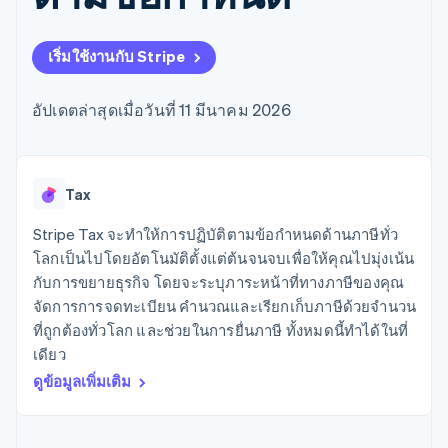
มากกว่า 125
ขายและ VAT
แพลตฟอร์ม
การใช้งาน
รายการ
Authorization
อัตโนมัติ
Revenue
แผนงานผลิตภัณฑ์
SaaS
ออกบัตรที่มีสเตเบิลคอยน์
Boost
Recognition
การประชุมประจำปีแบบ
รองรับอยู่
เริ่มใช้งานกับ Stripe
ยกระดับการ
เซสชัน
จัดเตรียมและจัดการ
ระบบ
ยอมรับการ
ตำแหน่งงาน
บริการด้วยเอเจนต์
อัตโนมัติ
ชำระเงิน
Link
ห้องข่าว
อัปเดตล่าสุดเมื่อวันที่ 11 มีนาคม 2026
ตามอุตสาหกรรม
การชำระเงินที่
สำหรับการ
Stripe
Stripe Press
Sigma
รวดเร็วขึ้น
ทำบัญชี
รายงานที่
บริษัท AI
แหล่งข้อมูล
ออกแบบเอง
แวดวงครีเอเตอร์
Data
เกม
การติดต่อ
Tax
Pipeline
การบริการ การเดินทาง
การเชื่อมต่อการทำงาน
การซิงค์
และสันทนาการ
แอป
Stripe Tax จะทำให้การปฏิบัติตามข้อกำหนดด้านภาษีทั่ว
ติดต่อฝ่ายขาย
ข้อมูล
ประกันภัย
ตัวอย่างโค้ด
สมัครเป็นพาร์ทเนอร์
โลกเป็นไปโดยอัตโนมัติตั้งแต่ต้นจนจบเพื่อให้คุณไปมุ่งเน้น
สื่อและความบันเทิง
บล็อกของนักพัฒนา
กับการขยายธุรกิจ โดยจะระบุภาระหน้าที่ทางภาษีของคุณ
องค์กรไม่แสวงผลกำไร
สถานะ API
บริการเฉพาะทาง
จัดการการจดทะเบียน คำนวณและเรียกเก็บภาษีด้วยจำนวน
ภาครัฐ
เพิ่มเติม
ที่ถูกต้องทั่วโลก และช่วยในการยื่นภาษี ทั้งหมดนี้ทำได้ในที่
ธุรกิจค้าปลีก
Product roadmap
เดียว
ดูสิ่งที่กำลังจะมาถึง
ดูข้อมูลเพิ่มเติม
Radar
ระบบนิเวศ
การป้องกันการฉ้อโกง
Atlas