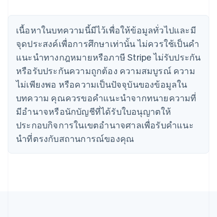
เขตบริหารพิเศษฮ่องกง ประเทศจีน
English
简体中文
แคนาดา
เนื้อหาในบทความนี้มีไว้เพื่อให้ข้อมูลทั่วไปและมี
English
Français
จุดประสงค์เพื่อการศึกษาเท่านั้น ไม่ควรใช้เป็นคํา
โครเอเชีย
แนะนําทางกฎหมายหรือภาษี Stripe ไม่รับประกัน
English
Italiano
จีนแผ่นดินใหญ่
หรือรับประกันความถูกต้อง ความสมบูรณ์ ความ
简体中文
English
ไม่เพียงพอ หรือความเป็นปัจจุบันของข้อมูลใน
ไซปรัส
บทความ คุณควรขอคําแนะนําจากทนายความที่
English
ญี่ปุ่น
มีอํานาจหรือนักบัญชีที่ได้รับใบอนุญาตให้
日本語
English
ประกอบกิจการในเขตอํานาจศาลเพื่อรับคําแนะ
เดนมาร์ก
English
นําที่ตรงกับสถานการณ์ของคุณ
ไทย
ไทย
English
นอร์เวย์
English
นิวซีแลนด์
English
เนเธอร์แลนด์
Nederlands
English