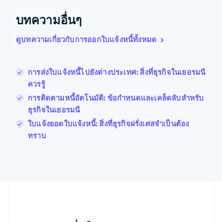
บราซิล
บทความอื่นๆ
Português
English
บัลแกเรีย
ดูบทความเกี่ยวกับการออกใบแจ้งหนี้ทั้งหมด
English
เบลเยียม
Nederlands
Français
Deutsch
English
โปรตุเกส
การส่งใบแจ้งหนี้ไปยังต่างประเทศ: สิ่งที่ธุรกิจในเยอรมนี
Português
English
ควรรู้
โปแลนด์
การติดตามหนี้อัตโนมัติ: ข้อกำหนดและเคล็ดลับสำหรับ
English
ฝรั่งเศส
ธุรกิจในเยอรมนี
Français
English
ใบแจ้งยอดใบแจ้งหนี้: สิ่งที่ธุรกิจฝรั่งเศสจำเป็นต้อง
ฟินแลนด์
ทราบ
English
Svenska
มอลตา
English
มาเลเซีย
English
简体中文
เม็กซิโก
Español
English
ยิบรอลตาร์
English