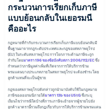
กระบวนการเรียกเก็บภาษี
แบบย้อนกลับในเยอรมนี
คืออะไร
กฎหมายที่กำกับกระบวนการเรียกเก็บภาษีแบบย้อนกลับมี
พื้นฐานมาจากกฎระดับประเทศและกฎของสหภาพยุโรป
(EU) ในระดับสหภาพยุโรป การโยกภาระด้านภาษีจะถูก
กำกับโดย
มาตรา 196 ของข้อบังคับสภา 2006/112/EC
ซึ่ง
กำหนดว่าภาษีมูลค่าเพิ่มที่เกิดจากการให้บริการข้าม
พรมแดนบางประเภทภายในสหภาพยุโรป จะต้องชำระโดย
ลูกค้าแทนที่จะเป็นผู้ขาย
กฎของสหภาพยุโรปดังกล่าวถูกนำมาบังคับใช้ในกฎหมาย
ภาษีของเยอรมนีภายใต้
มาตรา 13b ของ UStG
ซึ่งระบุ
เงื่อนไขว่ากรณีใดบ้างที่ภาระภาษีจะย้ายจากผู้ขายไปยัง
ลูกค้า มาตรานี้รวมถึงกฎเกี่ยวกับการให้บริการข้ามพรมแดน