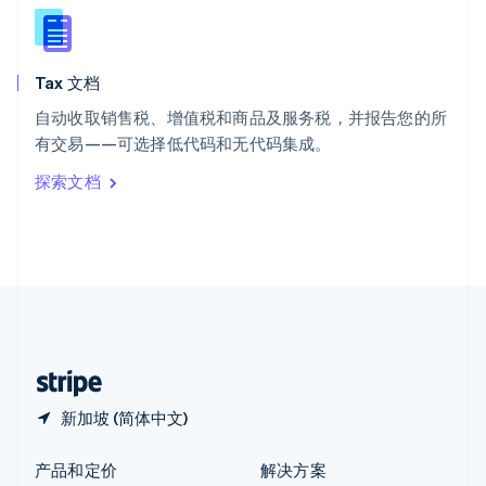
English
简体中文
新西兰
English
Tax 文档
匈牙利
English
自动收取销售税、增值税和商品及服务税，并报告您的所
意大利
有交易——可选择低代码和无代码集成。
Italiano
English
印度
探索文档
English
英国
English
直布罗陀
English
中国内地
简体中文
English
中国香港特别行政区
English
简体中文
新加坡 (简体中文)
产品和定价
解决方案