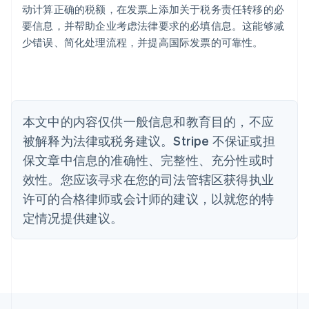
动计算正确的税额，在发票上添加关于税务责任转移的必
English
巴西
要信息，并帮助企业考虑法律要求的必填信息。这能够减
Português
English
少错误、简化处理流程，并提高国际发票的可靠性。
保加利亚
English
比利时
Nederlands
Français
Deutsch
English
波兰
本文中的内容仅供一般信息和教育目的，不应
English
丹麦
被解释为法律或税务建议。Stripe 不保证或担
English
保文章中信息的准确性、完整性、充分性或时
德国
效性。您应该寻求在您的司法管辖区获得执业
Deutsch
English
法国
许可的合格律师或会计师的建议，以就您的特
Français
English
定情况提供建议。
芬兰
English
Svenska
荷兰
Nederlands
English
加拿大
English
Français
捷克