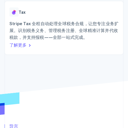
125+
Stripe Sigma
产品路线图
SaaS
自定义报告
Terminal
Sessions 年度大会
线下支付
Data Pipeline
Tax
招聘
数据同步
Authorization
资源
新闻编辑室
Boost
Stripe Tax 全程自动处理全球税务合规，让您专注业务扩
Stripe Press
支付成功率优
按行业
应用程序集成
展。识别税务义务、管理税务注册、全球精准计算并代收
化
代码示例
税款，并支持报税——全部一站式完成。
Link
AI 企业
开发者博客
加速结账
创作者经济
API 状态
了解更多
联系
游戏
酒店、旅游与休闲
联系销售
保险
成为合作伙伴
媒体与娱乐
更多
非营利组织
Product roadmap
专业服务
了解未来规划
公共部门
零售
Radar
欺诈防范
Atlas
初创企业注册
生态系统
Climate
合作伙伴
碳移除
Stripe App Marketplace
导言