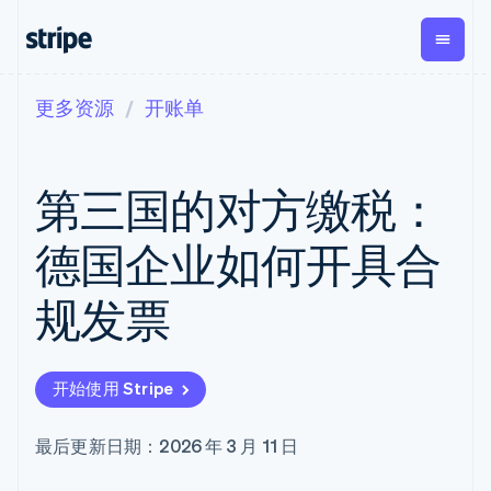
更多资源
开账单
按企业阶段
文档
学习
支付
营收
资金管
平台
理
易市
大型企业
Stripe 文档
博客
Payments
Billing
初创企业
API 参考文档
客户案例
第三国的对方缴税：
在线支付
经常性收入
Global
Conn
库与 SDK
指南
Managed
Metronome
Payouts
Stripe Apps
Payments
按用量计费
平台
德国企业如何开具合
备案商家解决
Subscriptions
向第三
按应用场景
方案
方打款
支持
订阅管理
Payment links
Crypto
规发票
指南
智能体商务
Invoicing
钱包、
加密货币
获取支持
无代码支付
一次性或定期
稳定币
电子商务
接受线上付款
管理支持方案
Checkout
账单
发行和
嵌入式金融
实施预建结账流程
专业服务
预构建支付界
Tax
发卡基
开始使用 Stripe
财务自动化
构建平台或交易市场
面
销售税和增值
础设施
全球化企业
管理订阅
Elements
税自动化
应用内支付
提供按用量计费
灵活的 UI 组件
Revenue
最后更新日期：2026 年 3 月 11 日
交易市场
发行稳定币支持的支付卡
支付方式
Recognition
公司
资金管理
使用代理预配和管理服务
Access to
会计自动化
平台