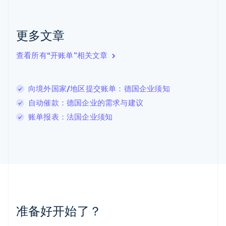
English
克罗地亚
English
Italiano
更多文章
拉脱维亚
English
查看所有“开账单”相关文章
立陶宛
English
列支敦士登
向境外国家/地区提交账单：德国企业须知
Deutsch
English
卢森堡
自动催款：德国企业的需求与建议
Français
Deutsch
English
账单报表：法国企业须知
罗马尼亚
English
马尔他
English
马来西亚
English
简体中文
美国
English
Español
简体中文
墨西哥
准备好开始了？
Español
English
挪威