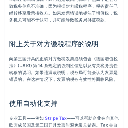
致税务信息不准确，因为根据对方缴税程序，税务责任已
经转移至发票接收方。如果发票错误地标注了增值税，税
务机关可能不予认可，并可能导致税务局补征税款。
附上关于对方缴税程序的说明
向第三国开具的正确对方缴税发票必须包含《德国增值税
法》(UStG) 第 14 条规定的强制性信息以及有关税务责任
转移的说明。如果遗漏该说明，税务局可能会认为发票是
错误的。在这种情况下，发票的税务有效性将面临风险。
阿联酋
English
爱尔兰
English
使用自动化支持
爱沙尼亚
English
奥地利
专业工具——例如
Stripe Tax
——可以帮助企业在向其他
Deutsch
English
欧盟成员国及第三国开具发票时避免常见错误。Tax 会自
澳大利亚