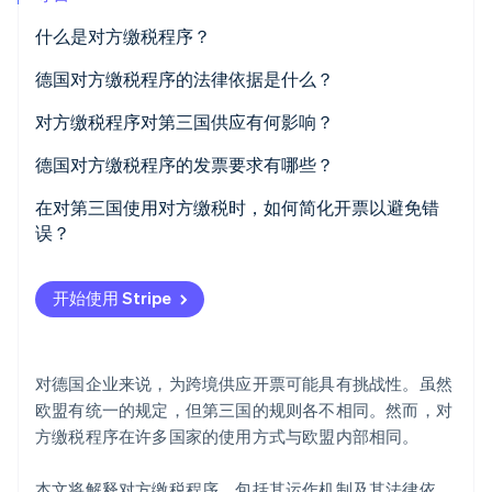
什么是对方缴税程序？
对方缴税程序的应用
德国对方缴税程序的法律依据是什么？
Stripe Sessions 2026
了解 Stripe 如何为 AI 构建经济基础设施。
对方缴税程序对第三国供应有何影响？
立即观看
向第三国供应的税务责任
德国对方缴税程序的发票要求有哪些？
第三国的对方缴税：瑞士案例研究
在对第三国使用对方缴税时，如何简化开票以避免错
误？
确定供应地点
开始使用 Stripe
正确标示增值税
附上关于对方缴税程序的说明
对德国企业来说，为跨境供应开票可能具有挑战性。虽然
使用自动化支持
欧盟有统一的规定，但第三国的规则各不相同。然而，对
方缴税程序在许多国家的使用方式与欧盟内部相同。
本文将解释对方缴税程序，包括其运作机制及其法律依