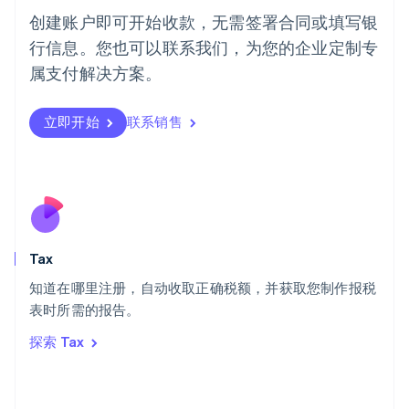
English
创建账户即可开始收款，无需签署合同或填写银
葡萄牙
行信息。您也可以联系我们，为您的企业定制专
Português
English
日本
属支付解决方案。
日本語
English
瑞典
立即开始
联系销售
Svenska
English
瑞士
Deutsch
Français
Italiano
English
塞浦路斯
English
斯洛伐克
English
斯洛文尼亚
Tax
English
Italiano
知道在哪里注册，自动收取正确税额，并获取您制作报税
泰国
ไทย
English
表时所需的报告。
希腊
探索 Tax
English
西班牙
Español
English
新加坡