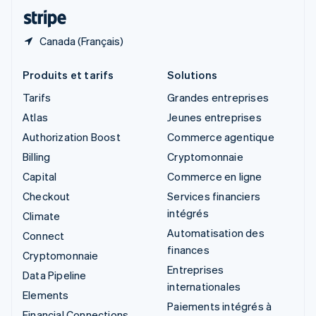
ไทย
English
Canada (Français)
Produits et tarifs
Solutions
Tarifs
Grandes entreprises
Atlas
Jeunes entreprises
Authorization Boost
Commerce agentique
Billing
Cryptomonnaie
Capital
Commerce en ligne
Checkout
Services financiers
intégrés
Climate
Automatisation des
Connect
finances
Cryptomonnaie
Entreprises
Data Pipeline
internationales
Elements
Paiements intégrés à
Financial Connections