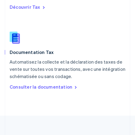
English
Découvrir Tax
Portugal
Português
English
RAS de Hong Kong, Chine
English
简体中文
République tchèque
English
Roumanie
Documentation Tax
English
Royaume-Uni
Automatisez la collecte et la déclaration des taxes de
English
vente sur toutes vos transactions, avec une intégration
Singapour
schématisée ou sans codage.
English
简体中文
Slovaquie
Consulter la documentation
English
Slovénie
English
Italiano
Suède
Svenska
English
Suisse
Deutsch
Français
Italiano
English
Thaïlande