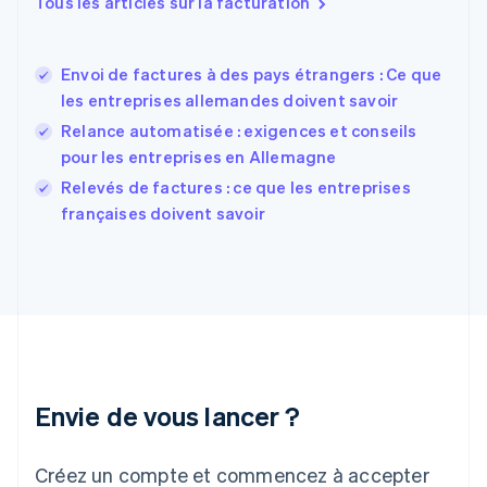
Tous les articles sur la facturation
Español
English
Estonie
English
Envoi de factures à des pays étrangers : Ce que
États-Unis
les entreprises allemandes doivent savoir
English
Español
简体中文
Finlande
Relance automatisée : exigences et conseils
English
Svenska
pour les entreprises en Allemagne
France
Relevés de factures : ce que les entreprises
Français
English
françaises doivent savoir
Gibraltar
English
Grèce
English
Hongrie
English
Inde
English
Irlande
Envie de vous lancer ?
English
Italie
Italiano
English
Créez un compte et commencez à accepter
Japon