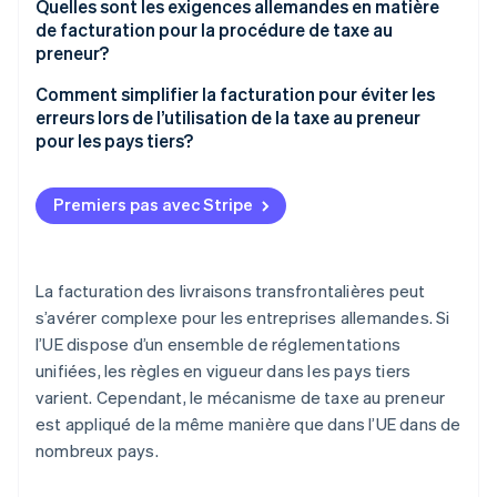
Obligations fiscales pour les livraisons vers des pays
Quelles sont les exigences allemandes en matière
tiers
de facturation pour la procédure de taxe au
preneur?
Taxe au preneur dans les pays tiers : cas de la Suisse
Comment simplifier la facturation pour éviter les
erreurs lors de l’utilisation de la taxe au preneur
pour les pays tiers?
Déterminer le lieu de prestation
Premiers pas avec Stripe
Indiquer correctement la TVA
Ajouter une mention relative à la procédure de taxe
au preneur
La facturation des livraisons transfrontalières peut
s’avérer complexe pour les entreprises allemandes. Si
Utilisez des outils automatisés
l’UE dispose d’un ensemble de réglementations
unifiées, les règles en vigueur dans les pays tiers
varient. Cependant, le mécanisme de taxe au preneur
est appliqué de la même manière que dans l’UE dans de
nombreux pays.