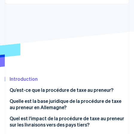
Commerce de détail
État des API
Atlas
Constitution d'une entreprise
Climate
Élimination du carbone
Écosystème
Identity
Partenaires
Vérification de l'identité
Stripe App Marketplace
Stripe Sessions 2026
Introduction
Découvrez comment Stripe construit l’infrastructure écon
l’IA.
Qu’est-ce que la procédure de taxe au preneur?
Regarder
Application de la procédure de taxe au preneur
Quelle est la base juridique de la procédure de taxe
au preneur en Allemagne?
Quel est l’impact de la procédure de taxe au preneur
sur les livraisons vers des pays tiers?