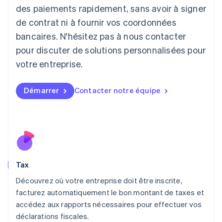
日本語
English
des paiements rapidement, sans avoir à signer
Lettonie
de contrat ni à fournir vos coordonnées
English
bancaires. N'hésitez pas à nous contacter
Liechtenstein
pour discuter de solutions personnalisées pour
Deutsch
English
Lituanie
votre entreprise.
English
Luxembourg
Français
Deutsch
English
Démarrer
Contacter notre équipe
Malaisie
English
简体中文
Malte
English
Mexique
Español
English
Norvège
Tax
English
Nouvelle-Zélande
Découvrez où votre entreprise doit être inscrite,
English
facturez automatiquement le bon montant de taxes et
Pays-Bas
accédez aux rapports nécessaires pour effectuer vos
Nederlands
English
déclarations fiscales.
Pologne