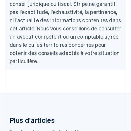
conseil juridique ou fiscal. Stripe ne garantit
English
Autriche
pas l'exactitude, l'exhaustivité, la pertinence,
Deutsch
English
ni l'actualité des informations contenues dans
Belgique
cet article. Nous vous conseillons de consulter
Nederlands
Français
Deutsch
English
Brésil
un avocat compétent ou un comptable agréé
Português
English
dans le ou les territoires concernés pour
Bulgarie
obtenir des conseils adaptés à votre situation
English
Canada
particulière.
English
Français
Chine continentale
简体中文
English
Chypre
English
Croatie
English
Italiano
Danemark
English
Émirats arabes unis
Plus d'articles
English
Espagne