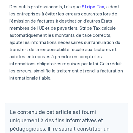
Des outils professionnels, tels que
Stripe Tax
, aident
les entreprises à éviter les erreurs courantes lors de
l’émission de factures à destination d’autres États
membres de l’UE et de pays tiers. Stripe Tax calcule
automatiquement les montants de taxe corrects,
ajoute les informations nécessaires sur l’annulation du
transfert de la responsabilité fiscale aux factures et
aide les entreprises à prendre en compte les
informations obligatoires requises par la loi. Cela réduit
les erreurs, simplifie le traitement et rend la facturation
internationale fiable.
Le contenu de cet article est fourni
uniquement à des fins informatives et
Allemagne
Deutsch
English
pédagogiques. Il ne saurait constituer un
Australie