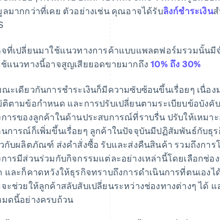
มูลมากกว่าที่เคย ตัวอย่างเช่น คุณอาจได้รับ
ลิงก์ชําระเงิน
ส
S
กิจที่เปลี่ยนมาใช้แนวทางการค้าแบบแพลตฟอร์มรวมนั้นมีจํานวน
ช้แนวทางนี้อาจสูญเสียยอดขายมากถึง
10% ถึง 30%
ณะเดียวกันการชําระเงินก็มีความซับซ้อนขึ้นเรื่อยๆ เนื่
บัติตามข้อกําหนด และการปรับเปลี่ยนตามระเบียบข้อบังคับ
งการของลูกค้าในด้านประสบการณ์ที่ราบรื่น ปรับให้เหมาะก
นการณ์ก็เพิ่มขึ้นเรื่อยๆ ลูกค้าในปัจจุบันมีปฏิสัมพันธ์กับ
่ยวกับผลิตภัณฑ์ ส่งคําสั่งซื้อ รับและส่งคืนสินค้า รวมถึงกา
งการมีส่วนร่วมกับกิจกรรมแต่ละอย่างเหล่านี้โดยเลือกช่
สุด และก็คาดหวังให้ธุรกิจทราบถึงการดําเนินการที่ตนเอ
จะช่วยให้ลูกค้าสลับสับเปลี่ยนระหว่างช่องทางต่างๆ ได้ 
งหมดนี้อย่างครบถ้วน