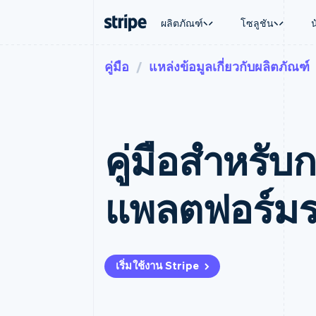
ผลิตภัณฑ์
โซลูชัน
คู่มือ
แหล่งข้อมูลเกี่ยวกับผลิตภัณฑ์
ตามขั้น
เอกสารประกอบ
เรียนรู้
ตามกรณี
การสนับส
การชำระเงิน
รายรับ
องค์กร
Stripe Docs
บล็อก
การค้าแบ
รับการส
Payments
Billing
ธุรกิจสตาร์ทอัพ
ข้อมูลอ้างอิงเกี่ยวกับ API
เรื่องราวจากลูกค้า
อีคอมเมิร
แพ็กเกจก
การชำระเงินออนไลน์
รายรับตามแบบแผนล่
ไลบรารีและ SDK
คู่มือ
บริการทา
บริการเ
Payment links
Metronome
Stripe Apps
การทำงาน
คู่มือสําหรั
การชำระเงินแบบไม่ต้องเขียน
การเรียกเก็บเงินตาม
ธุรกิจทั่
โค้ด
การชำระเงินตามรอบ
การชำระ
การจัดการการชำระเ
Checkout
มาร์เก็ต
UI การชำระเงินสำเร็จรูป
บิล
แพลตฟอร์ม
การจัดกา
Elements
Invoicing
แพลตฟอ
องค์ประกอบ UI ที่ยืดหยุ่น
ครั้งเดียวหรือตามแบ
SaaS
วิธีการชำระเงิน
หน้า
เข้าถึงได้มากกว่า 125 รายการ
Tax
Authorization Boost
คิดภาษีการขายและ 
ยกระดับการยอมรับการชำระเงิน
อัตโนมัติ
เริ่มใช้งาน Stripe
Link
Revenue Recogniti
การชำระเงินที่รวดเร็วขึ้น
ระบบอัตโนมัติสำหรับ
Stripe Sigma