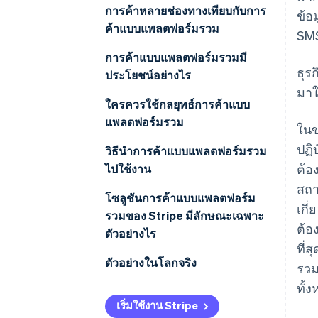
การค้าหลายช่องทางเทียบกับการ
ข้อ
ค้าแบบแพลตฟอร์มรวม
SM
การค้าแบบแพลตฟอร์มรวมมี
ธุร
ประโยชน์อย่างไร
มาใ
ใครควรใช้กลยุทธ์การค้าแบบ
แพลตฟอร์มรวม
ในข
ปฏิ
วิธีนำการค้าแบบแพลตฟอร์มรวม
ต้อ
ไปใช้งาน
สถา
1. ทําการประเมิน
โซลูชันการค้าแบบแพลตฟอร์ม
เกี
รวมของ Stripe มีลักษณะเฉพาะ
2. เลือกแนวทางสำหรับโครงสร้าง
ต้อ
ตัวอย่างไร
พื้นฐานของการชําระเงิน
ที่
โซลูชันการค้าแบบแพลตฟอร์ม
ตัวอย่างในโลกจริง
รวม
3. ผสานระบบ
รวมของ Stripe ประกอบด้วย
ทั้
Castlery
ผลิตภัณฑ์ใดบ้าง
4. ใช้งานฟังก์ชันข้ามช่องทาง
เริ่มใช้งาน Stripe
Traxero