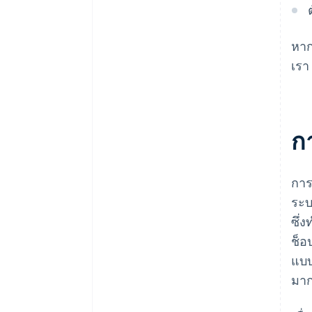
หาก
เรา
ก
การ
ระบ
ซึ่
ช็อ
แบบ
มา