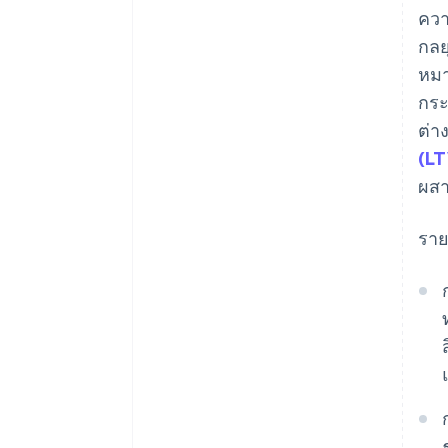
ควา
กลย
หมา
กระ
ต่า
(LT
ผสา
ราย