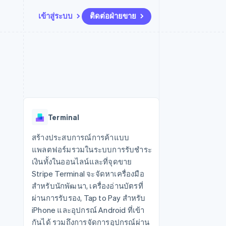
เข้าสู่ระบบ
ติดต่อฝ่ายขาย
แหล่งข้อมูล
ระบบนิเวศ
การติดต่อ
มาร์เก็ตเพลส
เพิ่มเติม
การเชื่อมต่อการทำงานแอป
พาร์ทเนอร์
ติดต่อฝ่ายขาย
Product roadmap
น
ตัวอย่างโค้ด
Stripe App Marketplace
สมัครเป็นพาร์ทเนอร์
ดูสิ่งที่กำลังจะมาถึง
ำหรับแพลตฟอร์ม
บล็อกของนักพัฒนา
ันทนาการ
สถานะ API
Radar
การป้องกันการฉ้อโกง
Terminal
Atlas
การก่อตั้งบริษัทสตาร์ทอัพ
สร้างประสบการณ์การค้าแบบ
แพลตฟอร์มรวมในระบบการรับชำระ
Climate
การขจัดคาร์บอน
เงินทั้งในออนไลน์และที่จุดขาย
Stripe Terminal จะจัดหาเครื่องมือ
สำหรับนักพัฒนา, เครื่องอ่านบัตรที่
ผ่านการรับรอง, Tap to Pay สำหรับ
iPhone และอุปกรณ์ Android ที่เข้า
กันได้ รวมถึงการจัดการอุปกรณ์ผ่าน