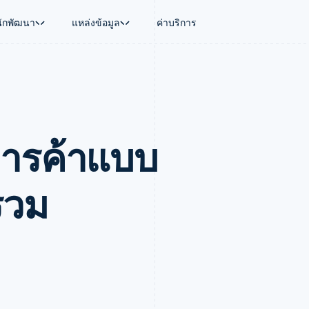
นักพัฒนา
แหล่งข้อมูล
ค่าบริการ
ใช้งาน
นุน
คู่มือ
ตามอุตสาหกรรม
บริษัท
การจัดการเงิน
แพลตฟอร์มและ
บใช้เอเจนต์
นับสนุน
รับการชำระเงินออนไลน์
บริษัท AI
แผนงานผลิตภัณฑ์
Global Payouts
Connect
์ซ
ารสนับสนุนที่ได้รับการจัดการ
ติดตั้งใช้งานการชำระเงินสำเร็จรูป
แวดวงครีเอเตอร์
การประชุมประจำปีแบบเซสชั
วงหน้า
เบิกจ่ายให้กับบุคคลที่สาม
การชำระเงินส
งการเงินที่ผสานรวมในตัว
ฉพาะทาง
สร้างแพลตฟอร์มหรือมาร์เก็ตเพลส
เกม
ตำแหน่งงาน
อัตโนมัติด้านการเงิน
จัดการการชำระเงินตามรอบบิล
การบริการ การเดินทาง และส
ห้องข่าว
บการค้าแบบ
การใช้งาน
วโลก
เสนอการเรียกเก็บเงินตามการใช้งาน
Stripe Press
บิล
เงินในแอป
ออกบัตรที่มีสเตเบิลคอยน์รองรับอยู่
ประกันภัย
งินตามรอบ
เพลส
จัดเตรียมและจัดการบริการด้วยเอเจนต์
สื่อและความบันเทิง
รวม
รเงิน
องค์กรไม่แสวงผลกำไร
ร์ม
บริการเฉพาะทาง
บแผนล่วง
ภาครัฐ
ธุรกิจค้าปลีก
VAT
on
การทำบัญชี