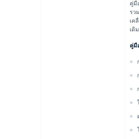
คู่
อะไรทําให้โซลูชันการค้าแบบ
5. ปรับแต่งประสบการณ์การเลือก
รวม
แพลตฟอร์มรวมของ Stripe มี
ซื้อให้เหมาะกับลูกค้าแต่ละราย
ประสิทธิภาพมาก
เคล
6. สังเกตและปรับเปลี่ยน
เดิ
คู่ม