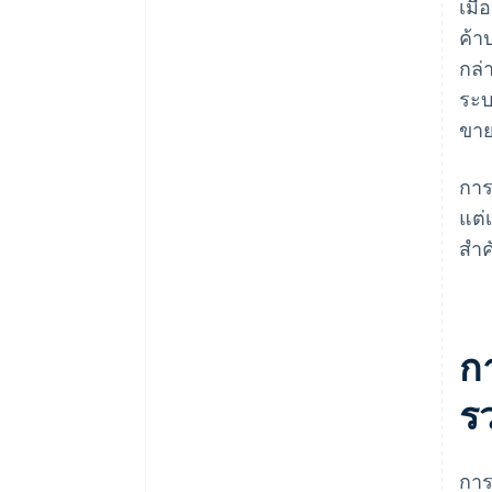
เมื
ค้า
กล่
ระบ
ขาย
การ
แต่
สําค
ก
ร
การ