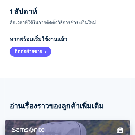
1 สัปดาห์
คือเวลาที่ใช้ในการติดตั้งวิธีการชำระเงินใหม่
กรีซ
English
หากพร้อมเริ่มใช้งานแล้ว
เขตบริหารพิเศษฮ่องกง ประเทศจีน
English
简体中文
ติดต่อฝ่ายขาย
แคนาดา
English
Français
โครเอเชีย
English
Italiano
จีนแผ่นดินใหญ่
简体中文
English
ไซปรัส
English
ญี่ปุ่น
อ่านเรื่องราวของลูกค้าเพิ่มเติม
日本語
English
เดนมาร์ก
English
ไทย
ไทย
English