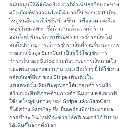
มากกว่า 125
ขายและ VAT
สนับสนุนให้ดิจิทัลครีเอเตอร์ดำเนินธุรกิจและขาย
แพลตฟอร์ม
การใช้งาน
รายการ
Authorization
อัตโนมัติ
Revenue
แผนงานผลิตภัณฑ์
SaaS
ออกบัตรที่มีสเตเบิลคอยน์
ผลิตภัณฑ์ทางออนไลน์ได้มากขึ้น SamCart เป็น
Boost
Recognition
การประชุมประจำปีแบบ
รองรับอยู่
ยกระดับการ
เซสชัน
โซลูชันอีคอมเมิร์ซที่สร้างขึ้นมาเพื่อแวดวงครีเอ
จัดเตรียมและจัดการ
ระบบ
ยอมรับการ
ตำแหน่งงาน
บริการด้วยเอเจนต์
เตอร์โดยเฉพาะ ซึ่งนำเสนอตั้งแต่หน้าร้าน
อัตโนมัติ
ชำระเงิน
Link
ห้องข่าว
ตามอุตสาหกรรม
การชำระเงินที่
สำหรับการ
Stripe
Stripe Press
ออนไลน์ ฟีเจอร์การเพิ่มอัตราการชำระเงิน ไป
Sigma
รวดเร็วขึ้น
ทำบัญชี
รายงานที่
จนถึงประสบการณ์การชำระเงินที่ราบรื่น และการ
บริษัท AI
แหล่งข้อมูล
ออกแบบเอง
แวดวงครีเอเตอร์
รายงานขั้นสูง SamCart เป็นผู้ใช้โซลูชันการ
Data
เกม
การติดต่อ
Pipeline
ชำระเงินของ Stripe ร่วมกับระบบการเงินภายใน
การบริการ การเดินทาง
การเชื่อมต่อการทำงาน
การซิงค์
และสันทนาการ
แอป
ติดต่อฝ่ายขาย
ของตนมาอย่างยาวนาน และเมื่อเร็วๆ นี้ได้ใช้งาน
ข้อมูล
ประกันภัย
ตัวอย่างโค้ด
สมัครเป็นพาร์ทเนอร์
สื่อและความบันเทิง
บล็อกของนักพัฒนา
ผลิตภัณฑ์อื่นๆ ของ Stripe เพิ่มเติมใน
องค์กรไม่แสวงผลกำไร
สถานะ API
แพลตฟอร์มเพื่อเพิ่มคุณค่าให้แก่ลูกค้า รวมถึง
บริการเฉพาะทาง
ภาครัฐ
สร้างประสิทธิภาพด้านการดำเนินงาน หลังจากที่
เพิ่มเติม
ธุรกิจค้าปลีก
ใช้ชุดโซลูชันต่างๆ ของ Stripe แล้ว SamCart
Product roadmap
ดูสิ่งที่กำลังจะมาถึง
ก็ได้สร้าง SamPay ซึ่งเป็นเครื่องมือประมวลผล
Radar
การชำระเงินใหม่ที่จะช่วยให้ครีเอเตอร์ได้รับราย
ระบบนิเวศ
การป้องกันการฉ้อโกง
ได้เพิ่มขึ้นจากทั่วโลก
Atlas