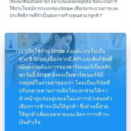
เรื่องน่าตื่นเต้นหลายๆ อย่างในแผนกลยุทธ์นี้ ซึ่งจะเป็นการ
ใช้ประโยชน์จากระบบของ Stripe เพื่อเร่งกระบวนการและ
ประสิทธิภาพที่จำเป็นต่อการสร้างคุณค่าแก่ลูกค้า"
เราเริ่มใช้งาน Stripe ตั้งแต่แรกเริ่มเมื่อ
ช่วง 8 ปีก่อน เนื่องจากมี API และฟังก์ชันที่
เน้นความต้องการของพาร์ทเนอร์เป็นหลัก
ทุกวันนี้ Stripe ยังคงเป็นพาร์ทเนอร์ที่มี
กลยุทธ์ในสายตาของเรา โดยเป็นบริษัทที่
ปรับขยายตามการเติบโตและช่วยให้เรา
นำหน้าคู่แข่งอยู่เสมอในแง่การนำเสนอตัว
เลือกการชำระเงินให้ลูกค้า ซึ่งส่วนนี้ช่วย
ให้ลูกค้าเพิ่มยอดขายและอัตราการชำระ
เงินสำเร็จ