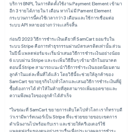
บริการ BNPL ในการติดตั้งใช้งาน Payment Element เข้ามา
อีก 3 รายได้ภายใน 1 เดือน หากไม่มี Pament Element
กระบวนการนี้คงใช้เวลากว่า 3 เดือนและใช้การเชื่อมต่อ
ระบบ API หลายอย่างกว่าจะเสร็จสิ้น
ก่อนปี 2023 วิธีการชำระเงินเดียวที่ SamCart ยอมรับใน
ระบบ Stripe คือการทำธุรกรรมผ่านบัตรเครดิตเท่านั้น ส่วน
ในปีนี้ แพลตฟอร์มจะเริ่มนำเสนอวิธีการชำระเงินอย่างน้อย
6 แบบผ่าน Stripe และจะเพิ่มวิธีอื่นๆ เข้ามาอีกในอนาคต
ตอนนี้ Stripe สามารถแนะนำวิธีการชำระเงินยอดนิยมตาม
ลูกค้าในแต่ละพื้นที่ได้แล้ว โดยวิธีนี้จะช่วยให้ลูกค้าของ
SamCart ขยายธุรกิจไปทั่วโลกและเสนอวิธีการชำระเงินที่ผู้
ซื้อต้องการได้ ทำให้ในท้ายที่สุดสามารถเพิ่มยอดขายและ
ความพึงพอใจของลูกค้าได้สำเร็จ
"ในขณะที่ SamCart ขยายการเติบโตไปทั่วโลก เราก็ทราบดี
ว่าเรามีพาร์ทเนอร์เป็น Stripe ที่จะช่วยขยายขอบเขตการ
ดำเนินงานไปพร้อมกับเรา และช่วยให้ครีเอเตอร์ใช้
แพลตฟอร์มของตนอย่างราบรื่นเพื่อประมวลผลการชำระ