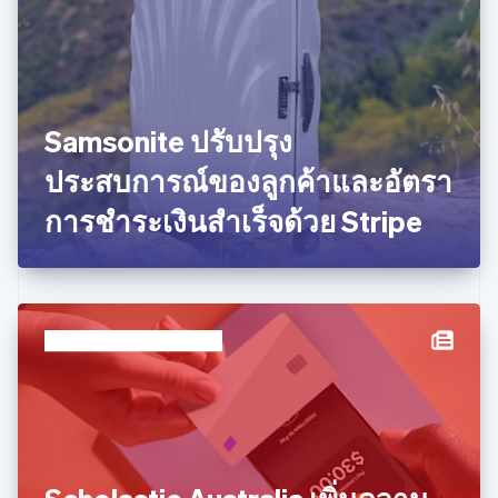
นอร์เวย์
English
นิวซีแลนด์
English
เนเธอร์แลนด์
Nederlands
English
Samsonite ปรับปรุง
บราซิล
Português
English
ประสบการณ์ของลูกค้าและอัตรา
บัลแกเรีย
การชำระเงินสำเร็จด้วย Stripe
English
เบลเยียม
Nederlands
Français
Deutsch
English
โปรตุเกส
Português
English
โปแลนด์
English
ฝรั่งเศส
Français
English
ฟินแลนด์
English
Svenska
มอลตา
English