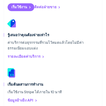
สโลวีเนีย
English
Italiano
เริ่มใช้งาน
ติดต่อฝ่ายขาย
สวิตเซอร์แลนด์
Deutsch
Français
Italiano
English
สวีเดน
Svenska
English
สหรัฐอเมริกา
English
Español
简体中文
รู้เสมอว่าคุณต้องจ่ายเท่าไร
สหรัฐอาหรับเอมิเรตส์
ค่าบริการต่อธุรกรรมที่รวมไว้หมดแล้วโดยไม่มีค่า
English
ธรรมเนียมแอบแฝง
สหราชอาณาจักร
English
รายละเอียดค่าบริการ
สาธารณรัฐเช็ก
English
สิงคโปร์
English
简体中文
ออสเตรเลีย
English
เริ่มต้นผสานการทำงาน
ออสเตรีย
เริ่มใช้งาน Stripe ได้ภายใน 10 นาที
Deutsch
English
อิตาลี
ข้อมูลอ้างอิง API
Italiano
English