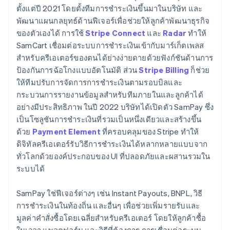
ตั้งแต่ปี 2021 โดยตั้งทีมการชำระเงินขึ้นมาในบริษัท และ
พัฒนาแผนกลยุทธ์ด้านฟีเจอร์เพื่อช่วยให้ลูกค้าพัฒนาธุรกิจ
ของตัวเองได้ การใช้
Stripe Connect
และ
Radar
ทำให้
SamCart เชื่อมต่อระบบการชำระเงินเข้ากับมาร์เก็ตเพลส
สำหรับครีเอเตอร์ของตนได้ย่างง่ายดายด้วยฟังก์ชันด้านการ
ป้องกันการฉ้อโกงแบบอัตโนมัติ ส่วน
Stripe Billing
ก็ช่วย
ให้ทีมปรับการจัดการการชำระเงินตามรอบบิลและ
กระบวนการรายงานข้อมูลสำหรับทีมภายในและลูกค้าได้
อย่างมีประสิทธิภาพ ในปี 2022 บริษัทได้เปิดตัว SamPay ซึ่ง
เป็นโซลูชันการชำระเงินที่รวมเป็นหนึ่งเดียวและสร้างขึ้น
ด้วย
Payment Element
ที่ครอบคลุมของ Stripe ทำให้
ดิจิทัลครีเอเตอร์รับวิธีการชำระเงินได้หลากหลายแบบจาก
ทั่วโลกด้วยองค์ประกอบของ UI ที่ปลอดภัยและผสานรวมใน
ระบบได้
SamPay ใช่ฟีเจอร์ต่างๆ เช่น Instant Payouts, BNPL, วิธี
การชำระเงินในท้องถิ่น และอื่นๆ เพื่อช่วยเพิ่มรายรับและ
มูลค่าคำสั่งซื้อโดยเฉลี่ยสำหรับครีเอเตอร์ โดยให้ลูกค้าซื้อ
ในเวลา แพลตฟอร์ม และวิธีที่ต้องการ การเชื่อมต่อระบบ