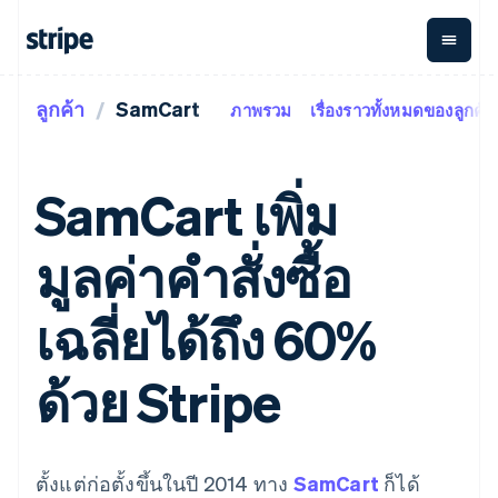
ลูกค้า
SamCart
ภาพรวม
เรื่องราวทั้งหมดของลูกค้า
ตามขั้น
เอกสารประกอบ
เรียนรู้
การชำระเงิน
รายรับ
การ
แพลตฟอ
จัดการ
และ
องค์กร
Stripe Docs
บล็อก
เงิน
มาร์เก็ต
Payments
Billing
ธุรกิจสตาร์ทอัพ
ข้อมูลอ้างอิงเกี่ยวกับ API
เรื่องราวจากลูกค้า
SamCart เพิ่ม
การชำระเงิน
รายรับตาม
เพลส
ไลบรารีและ SDK
คู่มือ
ออนไลน์
แบบแผนล่วง
Stripe Apps
Global
Payment links
หน้า
Metronome
Payouts
Conne
มูลค่าคำสั่งซื้อ
การชำร
ตามกรณีใช้งาน
การชำระเงิน
การเรียกเก็บ
เบิกจ่าย
เงินสำห
การสนับสนุน
แบบไม่ต้อง
เงินตามการ
ให้กับ
แพลตฟอ
คู่มือ
การค้าแบบใช้เอเจนต์
เฉลี่ยได้ถึง 60%
เขียนโค้ด
Checkout
ใช้งาน
การชำระเงิน
บุคคลที่
อีคอมเมิร์ซ
รับการสนับสนุน
UI การชำระ
ตามรอบบิล
สาม
บริการทางการเงินที่ผสาน
รับการชำระเงินออนไลน์
แพ็กเกจการสนับสนุนที่ได้
การจัดการ
เงินสำเร็จรูป
รวมในตัว
ติดตั้งใช้งานการชำระเงิน
รับการจัดการ
ด้วย Stripe
การชำระเงิน
Elements
การทำงานอัตโนมัติด้าน
สำเร็จรูป
บริการเฉพาะทาง
องค์ประกอบ UI
ตามรอบบิล
Invoicing
การเงิน
สร้างแพลตฟอร์มหรือ
ครั้งเดียวหรือ
ที่ยืดหยุ่น
ธุรกิจทั่วโลก
มาร์เก็ตเพลส
ตามแบบแผน
วิธีการชำระ
การชำระเงินในแอป
จัดการการชำระเงินตาม
เงิน
ล่วงหน้า
Tax
มาร์เก็ตเพลส
รอบบิล
ตั้งแต่ก่อตั้งขึ้นในปี 2014 ทาง
SamCart
ก็ได้
เข้าถึงได้
คิดภาษีการ
บริษัท
การจัดการเงิน
เสนอการเรียกเก็บเงินตาม