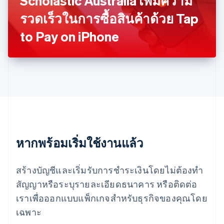
Scholastic Australia เพิ่มความ
มาเลเซีย
English
简体中文
รวดเร็วในการซื้อสินค้าด้วย Tap
เม็กซิโก
to Pay on iPhone
Español
English
ยิบรอลตาร์
English
เยอรมนี
Deutsch
English
โรมาเนีย
English
ลักเซมเบิร์ก
Français
Deutsch
English
ลัตเวีย
English
หากพร้อมเริ่มใช้งานแล้ว
ลิกเตนสไตน์
Deutsch
English
ลิทัวเนีย
สร้างบัญชีและเริ่มรับการชำระเงินโดยไม่ต้องทำ
English
สัญญาหรือระบุรายละเอียดธนาคาร หรือติดต่อ
สเปน
เราเพื่อออกแบบแพ็กเกจสำหรับธุรกิจของคุณโดย
Español
English
สโลวาเกีย
เฉพาะ
English