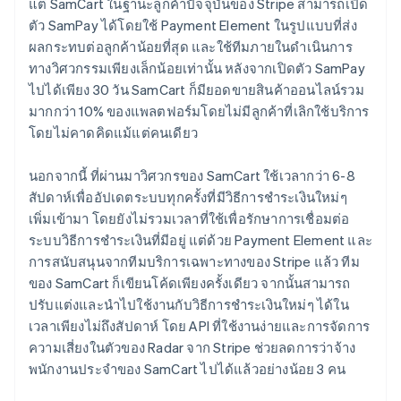
แต่ SamCart ในฐานะลูกค้าปัจจุบันของ Stripe สามารถเปิด
ตัว SamPay ได้โดยใช้ Payment Element ในรูปแบบที่ส่ง
ผลกระทบต่อลูกค้าน้อยที่สุด และใช้ทีมภายในดำเนินการ
ทางวิศวกรรมเพียงเล็กน้อยเท่านั้น หลังจากเปิดตัว SamPay
ไปได้เพียง 30 วัน SamCart ก็มียอดขายสินค้าออนไลน์รวม
มากกว่า 10% ของแพลตฟอร์มโดยไม่มีลูกค้าที่เลิกใช้บริการ
โดยไม่คาดคิดแม้แต่คนเดียว
นอกจากนี้ ที่ผ่านมาวิศวกรของ SamCart ใช้เวลากว่า 6-8
สัปดาห์เพื่ออัปเดตระบบทุกครั้งที่มีวิธีการชำระเงินใหม่ๆ
เพิ่มเข้ามา โดยยังไม่รวมเวลาที่ใช้เพื่อรักษาการเชื่อมต่อ
ระบบวิธีการชำระเงินที่มีอยู่ แต่ด้วย Payment Element และ
การสนับสนุนจากทีมบริการเฉพาะทางของ Stripe แล้ว ทีม
ของ SamCart ก็เขียนโค้ดเพียงครั้งเดียว จากนั้นสามารถ
ปรับแต่งและนำไปใช้งานกับวิธีการชำระเงินใหม่ๆ ได้ใน
เวลาเพียงไม่ถึงสัปดาห์ โดย API ที่ใช้งานง่ายและการจัดการ
ความเสี่ยงในตัวของ Radar จาก Stripe ช่วยลดการว่าจ้าง
พนักงานประจำของ SamCart ไปได้แล้วอย่างน้อย 3 คน