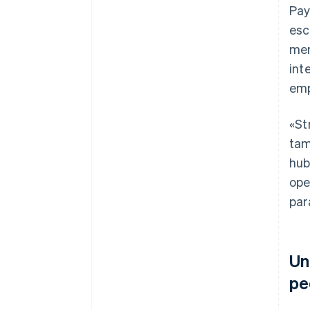
Pay
esc
men
int
emp
«St
tam
hub
ope
par
Un
pe