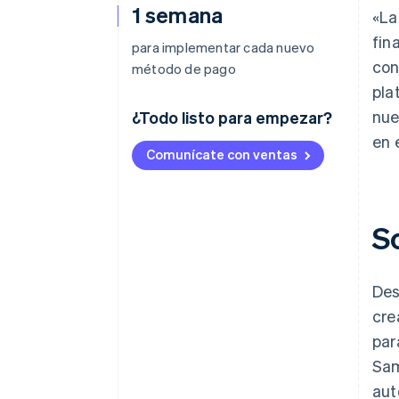
1 semana
«La
fin
para implementar cada nuevo
con
método de pago
pla
nue
¿Todo listo para empezar?
en 
Comunícate con ventas
S
Des
cre
par
Sam
aut