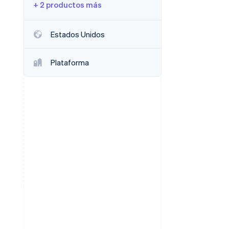
+ 2 productos más
Sesiones de Stripe
2026
Estados Unidos
Descubre cómo Stripe
construye la
infraestructura
Plataforma
económica para la IA.
Mirar ahora