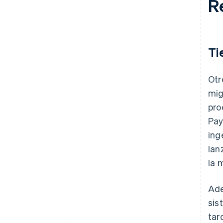
R
Ti
Otr
mig
pro
Pay
ing
lan
la 
Ade
sis
tar