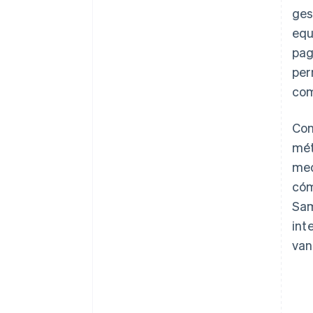
ges
equ
pag
per
com
Con
mét
med
cóm
Sam
int
van