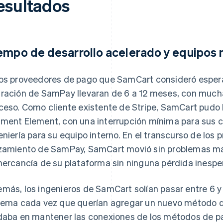
esultados
empo de desarrollo acelerado y equipos 
os proveedores de pago que SamCart consideró esperab
ración de SamPay llevaran de 6 a 12 meses, con muchas
ceso. Como cliente existente de Stripe, SamCart pudo 
ment Element, con una interrupción mínima para sus cli
eniería para su equipo interno. En el transcurso de los 
zamiento de SamPay, SamCart movió sin problemas más 
mercancía de su plataforma sin ninguna pérdida inespe
más, los ingenieros de SamCart solían pasar entre 6 
tema cada vez que querían agregar un nuevo método de 
daba en mantener las conexiones de los métodos de pa