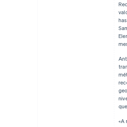
Rec
val
has
Sam
Ele
mes
Ant
tra
mét
rec
geo
niv
que
«A 