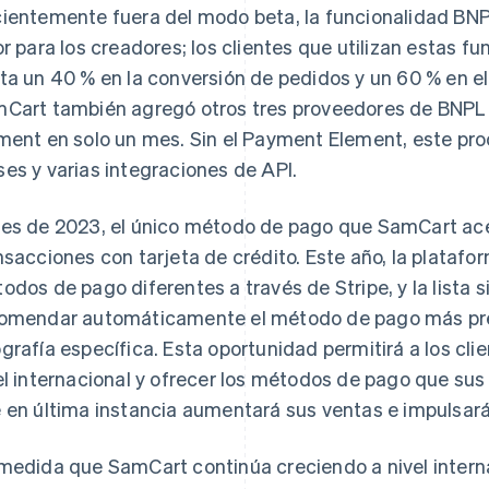
ientemente fuera del modo beta, la funcionalidad BN
or para los creadores; los clientes que utilizan estas 
ta un 40 % en la conversión de pedidos y un 60 % en el
Cart también agregó otros tres proveedores de BNPL
ment en solo un mes. Sin el Payment Element, este pro
es y varias integraciones de API.
es de 2023, el único método de pago que SamCart ace
nsacciones con tarjeta de crédito. Este año, la platafo
odos de pago diferentes a través de Stripe, y la lista 
omendar automáticamente el método de pago más prefe
grafía específica. Esta oportunidad permitirá a los cl
el internacional y ofrecer los métodos de pago que sus 
 en última instancia aumentará sus ventas e impulsará l
medida que SamCart continúa creciendo a nivel inter